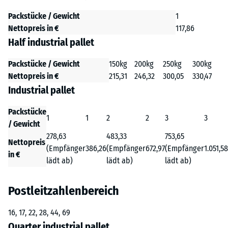
Packstücke / Gewicht
1
Nettopreis in €
117,86
Half industrial pallet
Packstücke / Gewicht
150kg
200kg
250kg
300kg
Nettopreis in €
215,31
246,32
300,05
330,47
Industrial pallet
Packstücke
1
1
2
2
3
3
/ Gewicht
278,63
483,33
753,65
Nettopreis
(Empfänger
386,26
(Empfänger
672,97
(Empfänger
1.051,58
in €
lädt ab)
lädt ab)
lädt ab)
Postleitzahlenbereich
16, 17, 22, 28, 44, 69
Quarter industrial pallet