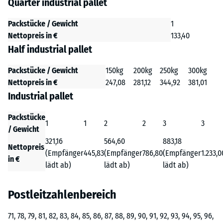
Quarter industrial pallet
Packstücke / Gewicht
1
Nettopreis in €
133,40
Half industrial pallet
Packstücke / Gewicht
150kg
200kg
250kg
300kg
Nettopreis in €
247,08
281,12
344,92
381,01
Industrial pallet
Packstücke
1
1
2
2
3
3
/ Gewicht
321,16
564,60
883,18
Nettopreis
(Empfänger
445,83
(Empfänger
786,80
(Empfänger
1.233,0
in €
lädt ab)
lädt ab)
lädt ab)
Postleitzahlenbereich
71, 78, 79, 81, 82, 83, 84, 85, 86, 87, 88, 89, 90, 91, 92, 93, 94, 95, 96,