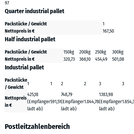
97
Quarter industrial pallet
Packstücke / Gewicht
1
Nettopreis in €
167,50
Half industrial pallet
Packstücke / Gewicht
150kg
200kg
250kg
300kg
Nettopreis in €
320,73
366,10
454,49
501,08
Industrial pallet
Packstücke
1
1
2
2
3
3
/ Gewicht
425,18
748,79
1.183,98
Nettopreis
(Empfänger
591,51
(Empfänger
1.044,78
(Empfänger
1.654,
in €
lädt ab)
lädt ab)
lädt ab)
Postleitzahlenbereich