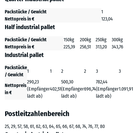
Packstücke / Gewicht
1
Nettopreis in €
123,04
Half industrial pallet
Packstücke / Gewicht
150kg
200kg
250kg
300kg
Nettopreis in €
225,39
256,51
313,20
343,76
Industrial pallet
Packstücke
1
1
2
2
3
3
/ Gewicht
290,23
500,30
782,44
Nettopreis
(Empfänger
402,51
(Empfänger
696,74
(Empfänger
1.091,91
in €
lädt ab)
lädt ab)
lädt ab)
Postleitzahlenbereich
25, 29, 57, 58, 61, 62, 63, 64, 65, 66, 67, 68, 74, 76, 77, 80