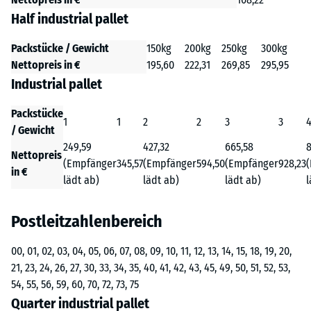
Half industrial pallet
Packstücke / Gewicht
150kg
200kg
250kg
300kg
Nettopreis in €
195,60
222,31
269,85
295,95
Industrial pallet
Packstücke
1
1
2
2
3
3
/ Gewicht
249,59
427,32
665,58
8
Nettopreis
(Empfänger
345,57
(Empfänger
594,50
(Empfänger
928,23
in €
lädt ab)
lädt ab)
lädt ab)
l
Postleitzahlenbereich
00, 01, 02, 03, 04, 05, 06, 07, 08, 09, 10, 11, 12, 13, 14, 15, 18, 19, 20,
21, 23, 24, 26, 27, 30, 33, 34, 35, 40, 41, 42, 43, 45, 49, 50, 51, 52, 53,
54, 55, 56, 59, 60, 70, 72, 73, 75
Quarter industrial pallet