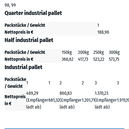
98, 99
Quarter industrial pallet
Packstücke / Gewicht
1
Nettopreis in €
188,96
Half industrial pallet
Packstücke / Gewicht
150kg
200kg
250kg
300kg
Nettopreis in €
366,62
417,73
523,22
573,75
Industrial pallet
Packstücke
1
1
2
2
3
3
/ Gewicht
489,29
860,83
1.370,23
Nettopreis
(Empfänger
681,32
(Empfänger
1.201,71
(Empfänger
1.915,1
in €
lädt ab)
lädt ab)
lädt ab)