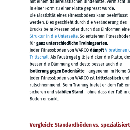
mit einem dauerelastischen Bindemittel vermischt u
in einer Form zu einer Platte gepresst wurde.
Die Elastizität eines Fitnessbodens kann beeinflusst
werden. Dies geschieht durch die Veränderung des
Drucks beim Pressen oder durch das Einformen eine
Struktur in die Unterseite
. So entstehen Fitnessböde
für
ganz unterschiedliche Trainingsarten
.
Jeder Fitnessboden von WARCO
dämpft
Vibrationen 
Trittschall
. Als Faustregel gilt: Je dicker die Platte, de
besser die Dämmung und desto besser auch die
Isolierung gegen Bodenkälte
- angenehm im Home G
Jeder Fitnessboden von WARCO ist
trittelastisch
und
rutschhemmend. Beim Training bietet er dem Fuß ei
sicheren und
stabilen Stand
- ohne dass der Fuß in 
Boden einsinkt.
Vergleich: Standardböden vs. spezialisier