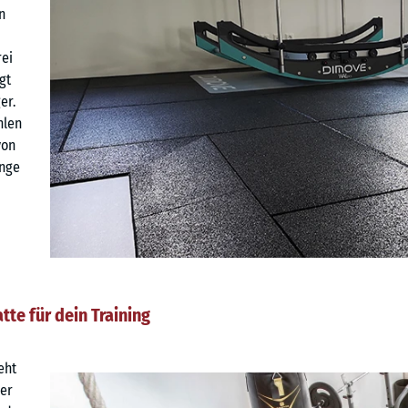
n
rei
gt
er.
hlen
von
nge
tte für dein Training
eht
er