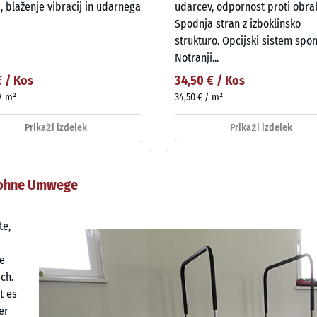
, blaženje vibracij in udarnega
udarcev, odpornost proti obrab
Spodnja stran z izboklinsko
strukturo. Opcijski sistem spon
Notranji...
€ / Kos
34,50 € / Kos
 / m²
34,50 € / m²
Prikaži izdelek
Prikaži izdelek
t ohne Umwege
te,
ne
ch.
t es
er