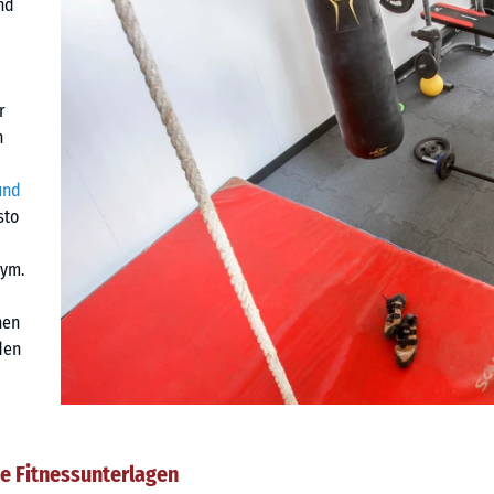
nd
r
n
und
sto
ym.
nen
den
te Fitnessunterlagen