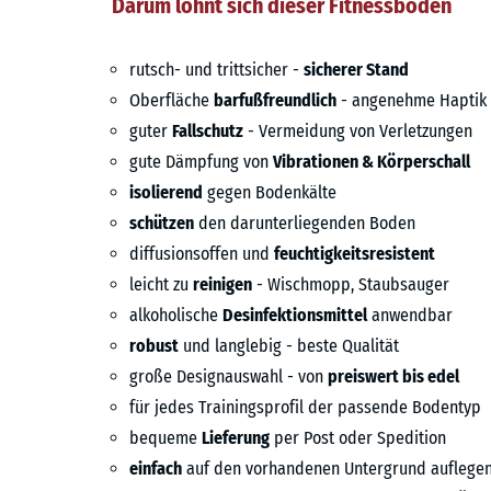
Darum lohnt sich dieser Fitnessboden
rutsch- und trittsicher -
sicherer Stand
Oberfläche
barfußfreundlich
- angenehme Haptik
guter
Fallschutz
- Vermeidung von Verletzungen
gute Dämpfung von
Vibrationen & Körperschall
isolierend
gegen Bodenkälte
schützen
den darunterliegenden Boden
diffusionsoffen und
feuchtigkeitsresistent
leicht zu
reinigen
- Wischmopp, Staubsauger
alkoholische
Desinfektionsmittel
anwendbar
robust
und langlebig - beste Qualität
große Designauswahl - von
preiswert bis edel
für jedes Trainingsprofil der passende Bodentyp
bequeme
Lieferung
per Post oder Spedition
einfach
auf den vorhandenen Untergrund auflege