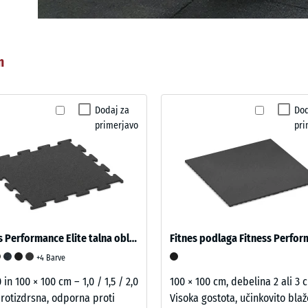
m
Dodaj za
Dod
primerjavo
pri
Fitness Performance Elite talna obloga za vadbo DZ
+4 Barve
 in 100 × 100 cm – 1,0 / 1,5 / 2,0
100 × 100 cm, debelina 2 ali 3 
rotizdrsna, odporna proti
Visoka gostota, učinkovito bla