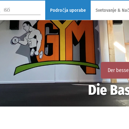
Področja uporabe
Svetovanje & Nač
Der besse
Die Bas