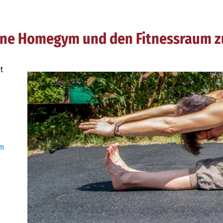
ene Homegym und den Fitnessraum z
t
um