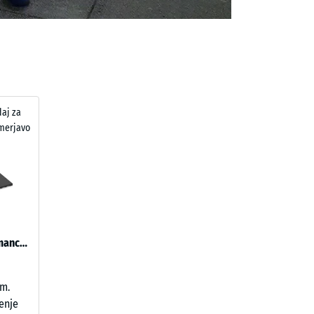
aj za
merjavo
Fitnes podlaga Fitness Performance Impact ED
cm.
ženje