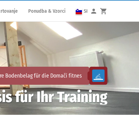
rtovanje
Ponudba & Vzorci
SI
re Bodenbelag für die
Domači fitnes
is für Ihr Training