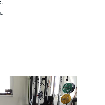
i.
k.