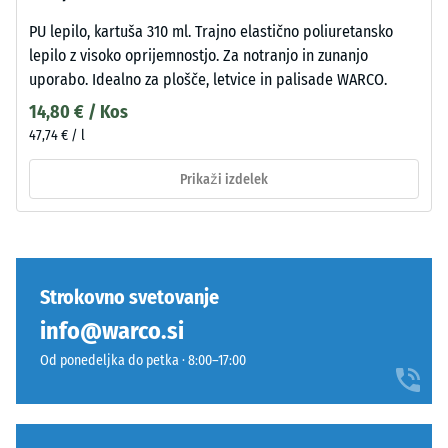
PU lepilo, kartuša 310 ml. Trajno elastično poliuretansko
lepilo z visoko oprijemnostjo. Za notranjo in zunanjo
uporabo. Idealno za plošče, letvice in palisade WARCO.
14,80 € / Kos
47,74 € / l
Prikaži izdelek
Strokovno svetovanje
info@warco.si
Od ponedeljka do petka · 8:00–17:00