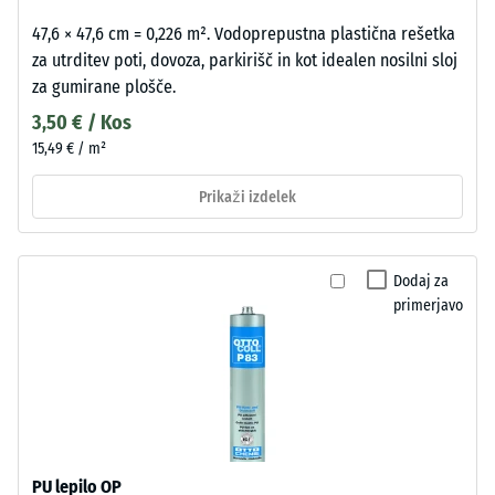
47,6 × 47,6 cm = 0,226 m². Vodoprepustna plastična rešetka
za utrditev poti, dovoza, parkirišč in kot idealen nosilni sloj
za gumirane plošče.
3,50 € / Kos
15,49 € / m²
Prikaži izdelek
Dodaj za
primerjavo
PU lepilo OP