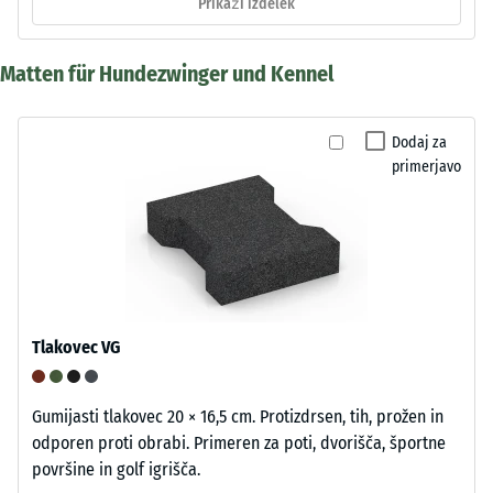
Prikaži izdelek
Matten für Hundezwinger und Kennel
Dodaj za
primerjavo
Tlakovec VG
Gumijasti tlakovec 20 × 16,5 cm. Protizdrsen, tih, prožen in
odporen proti obrabi. Primeren za poti, dvorišča, športne
površine in golf igrišča.