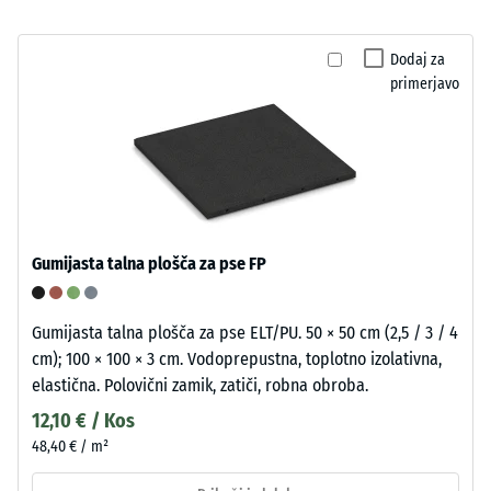
Dodaj za
primerjavo
Gumijasta talna plošča za pse FP
Gumijasta talna plošča za pse ELT/PU. 50 × 50 cm (2,5 / 3 / 4
cm); 100 × 100 × 3 cm. Vodoprepustna, toplotno izolativna,
elastična. Polovični zamik, zatiči, robna obroba.
12,10 € / Kos
48,40 € / m²