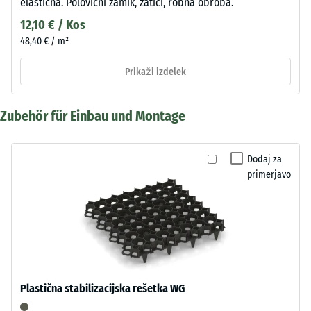
elastična. Polovični zamik, zatiči, robna obroba.
12,10 € / Kos
48,40 € / m²
Prikaži izdelek
Zubehör für Einbau und Montage
Dodaj za
primerjavo
Plastična stabilizacijska rešetka WG