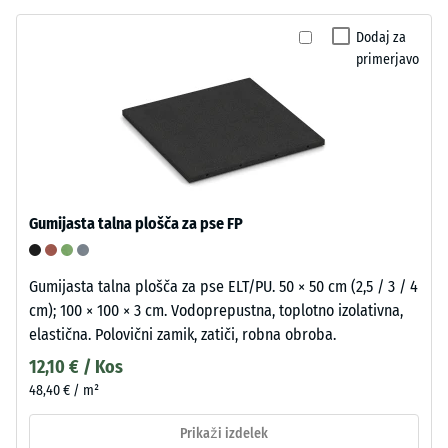
Dodaj za
primerjavo
Gumijasta talna plošča za pse FP
Gumijasta talna plošča za pse ELT/PU. 50 × 50 cm (2,5 / 3 / 4
cm); 100 × 100 × 3 cm. Vodoprepustna, toplotno izolativna,
elastična. Polovični zamik, zatiči, robna obroba.
12,10 € / Kos
48,40 € / m²
Prikaži izdelek