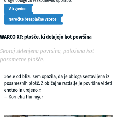
druge obloge za vsakodnevno uporabo.
V trgovino
Naročite brezplačne vzorce
WARCO XT: plošče, ki delujejo kot površina
Skoraj sklenjena površina, položena kot
posamezne plošče.
»Šele od blizu sem opazila, da je obloga sestavljena iz
posameznih plošč. Z običajne razdalje je površina videti
enotno in urejeno.«
— Kornelia Hünniger