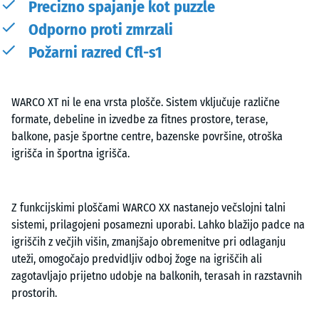
Precizno spajanje kot puzzle
Odporno proti zmrzali
Požarni razred Cfl-s1
WARCO XT ni le ena vrsta plošče. Sistem vključuje različne
formate, debeline in izvedbe za fitnes prostore, terase,
balkone, pasje športne centre, bazenske površine, otroška
igrišča in športna igrišča.
Z funkcijskimi ploščami WARCO XX nastanejo večslojni talni
sistemi, prilagojeni posamezni uporabi. Lahko blažijo padce na
igriščih z večjih višin, zmanjšajo obremenitve pri odlaganju
uteži, omogočajo predvidljiv odboj žoge na igriščih ali
zagotavljajo prijetno udobje na balkonih, terasah in razstavnih
prostorih.