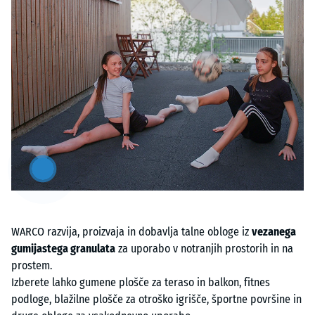
Artikel
anzeigen
&
ausblenden
WARCO razvija, proizvaja in dobavlja talne obloge iz
vezanega
gumijastega granulata
za uporabo v notranjih prostorih in na
prostem.
Izberete lahko gumene plošče za teraso in balkon, fitnes
podloge, blažilne plošče za otroško igrišče, športne površine in