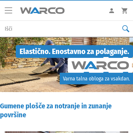
Elastično. Enostavno za polaganje.
Varna talna obloga za vsakdan.
Gumene plošče za notranje in zunanje
površine