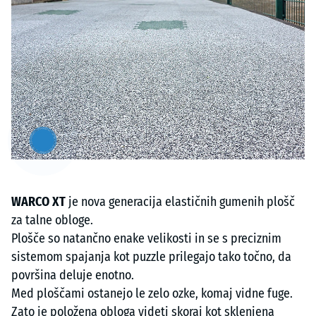
Artikel
anzeigen
&
ausblenden
WARCO XT
je nova generacija elastičnih gumenih plošč
za talne obloge.
Plošče so natančno enake velikosti in se s preciznim
sistemom spajanja kot puzzle prilegajo tako točno, da
površina deluje enotno.
Med ploščami ostanejo le zelo ozke, komaj vidne fuge.
Zato je položena obloga videti skoraj kot sklenjena