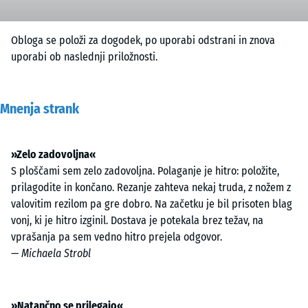
Obloga se položi za dogodek, po uporabi odstrani in znova
uporabi ob naslednji priložnosti.
Mnenja strank
»Zelo zadovoljna«
S ploščami sem zelo zadovoljna. Polaganje je hitro: položite,
prilagodite in končano. Rezanje zahteva nekaj truda, z nožem z
valovitim rezilom pa gre dobro. Na začetku je bil prisoten blag
vonj, ki je hitro izginil. Dostava je potekala brez težav, na
vprašanja pa sem vedno hitro prejela odgovor.
—
Michaela Strobl
»Natančno se prilegajo«