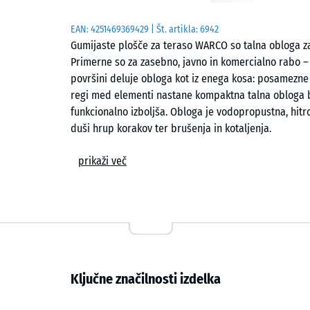
EAN:
4251469369429
| Št. artikla:
6942
Gumijaste plošče za teraso WARCO so talna obloga za 
Primerne so za zasebno, javno in komercialno rabo – 
površini deluje obloga kot iz enega kosa: posamezne
regi med elementi nastane kompaktna talna obloga br
funkcionalno izboljša. Obloga je vodopropustna, hitr
duši hrup korakov ter brušenja in kotaljenja.
Enostavno polaganje
prikaži več
Plošče se polagajo prosto, brez lepljenja, na ravno i
naseda skupaj, elemente trdno poveže in v površini ob
natančni obdelavi deluje talna obloga kompaktno in 
željeni obliki z žago, posamezne plošče pa je mogoče 
Udobje in varnost
Ključne značilnosti izdelka
Obloga za teraso je prijetna za hojo, stanje in sedenje 