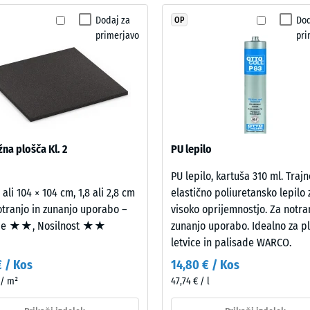
rotidrsnosti DS (EN 14041) - Vrednost lestvice 5 = Koeficient trenja ca. 0,6
še
Dodaj za
Dod
OP
t proti obrabi – Odpornost proti abrazivni obrabi – Vrednost lestvice 2 = "dob
ni
primerjavo
pri
bil
nost vode (EN 12616) – Razred 4 = Infiltracija cca 600 mm/h (600 l/h/m²)
izbran
snost (EN 16165) – Vrednost lestvice 4 = povprečni sprejemni kot ca. 16°, skupi
noben
izdelek.
 izolacija – Vrednost lestvice 3 = Toplotna prevodnost pribl. 0,11 W/(m·K)
st proti zmrzali
ezna
na plošča Kl. 2
PU lepilo
ta
PU lepilo, kartuša 310 ml. Trajn
 ali 104 × 104 cm, 1,8 ali 2,8 cm
elastično poliuretansko lepilo 
ost
otranjo in zunanjo uporabo –
visoko oprijemnostjo. Za notra
je ★★, Nosilnost ★★
zunanjo uporabo. Idealno za pl
ce
letvice in palisade WARCO.
€ / Kos
14,80 € / Kos
 / m²
47,74 € / l