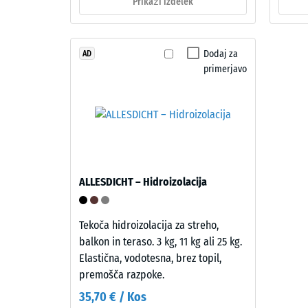
Prikaži izdelek
do
Materiál
840
–
Zloženie
kg/m³
Dodaj za
AD
a
primerjavo
štruktúra
Izdelek
2 / 5
ima
dvoslojno
zgradbo.
ALLESDICHT – Hidroizolacija
Približno
Navidez
3,3
gostota
mm
Tekoča hidroizolacija za streho,
material
debela
balkon in teraso. 3 kg, 11 kg ali 25 kg.
opisuje
obrabna
Elastična, vodotesna, brez topil,
razmerj
plast
premošča razpoke.
med
je
35,70 € / Kos
njegovo
iz