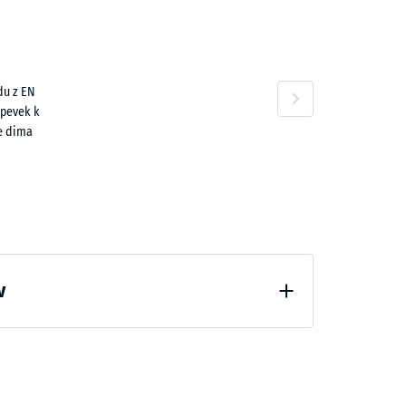
n
du z EN
spevek k
e dima
v