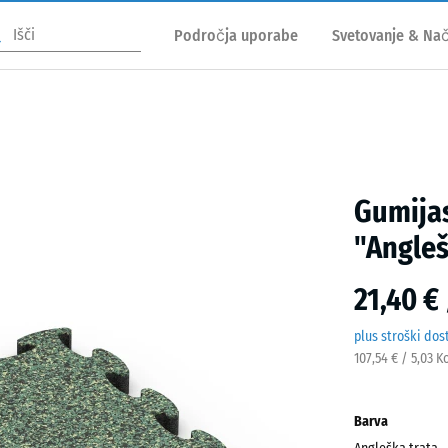
Področja uporabe
Svetovanje & Nač
Gumijas
"Angleš
21,40 €
plus stroški dos
107,54 € / 5,03 K
Barva