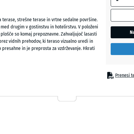
-
Etna
terase, strešne terase in vrtne sedalne površine.
med drugim v gostinstvu in hotelirstvu. V položeni
Levandu
Na
 plošče so komaj prepoznavne. Zahvaljujoč lasasti
ez vidnih prehodov, ki teraso vizualno uredi in
o presahne in je preprosta za vzdrževanje. Hkrati
Ratan
Sivi
Prenesi te
granit
n nosilno podlago. Kalibrirana puzzle zveza natančno
likuje skoraj nevidljivo lasasto rego. Zahvaljujoč
brez vidnih prehodov. Plošče je mogoče prilagoditi
Temnosi
kadarkoli zamenjati ali dopolniti.
granit
Terakot
ter je priljubljena pri otrocih in hišnih živalih.