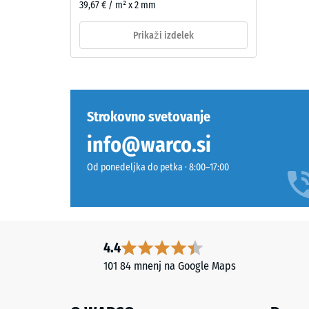
39,67 € / m² x 2 mm
maso
novega,
in
v
Prikaži izdelek
celotnim
masi
volumno
barvanega
vključno
granulata
z
EPDM,
vsemi
vezanega
Strokovno svetovanje
porami,
z
info@warco.si
votlinam
UV-
in
stabiliziranim
Od ponedeljka do petka · 8:00–17:00
zračnimi
poliuretanom.
vključki.
EPDM
Pri
pomeni
izdelkih
etilen-
WARCO
propilen-
4.4
je
dien
101 84 mnenj na Google Maps
ta
gumi
vrednos
in
običajno