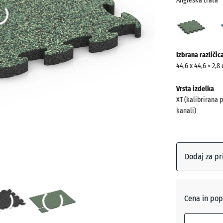
Angleška trata
Angl
trata
(acti
Več
Izbrana različic
informacij
44,6 x 44,6 × 2,8
o
barvah?
Vrsta izdelka
XT (kalibrirana 
Prikaži
kanali)
barvno
paleto
Anglešk
Dodaj za pr
(ac
trata
Atlantik
Cena in pop