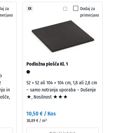
aj za
Dodaj za
XX
ro" (BS 7188)
merjavo
primerjavo
na R10
Podložna plošča Kl. 1
o
z
52 × 52 ali 104 × 104 cm, 1,8 ali 2,8 cm
njo in
– samo notranja uporaba – Dušenje
ošče,
★, Nosilnost ★★★
10,50 € / Kos
38,89 € / m²