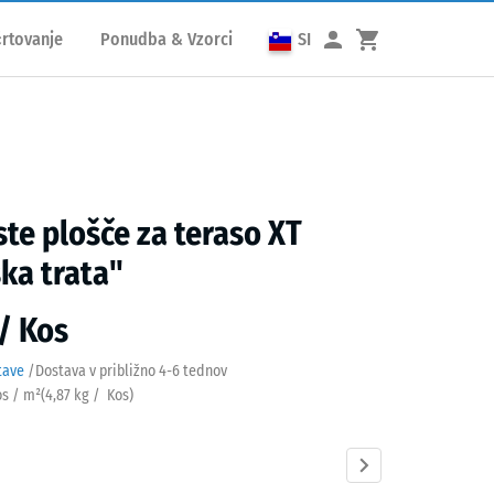
rtovanje
Ponudba & Vzorci
SI
te plošče za teraso XT
ka trata"
 / Kos
tave
/
Dostava v približno
4-6 tednov
os / m²
(
4,87
kg
/ Kos)