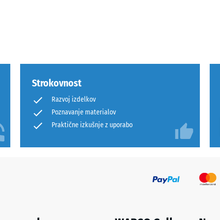
m,
Strokovnost
Razvoj izdelkov
i
Poznavanje materialov
Praktične izkušnje z uporabo
t