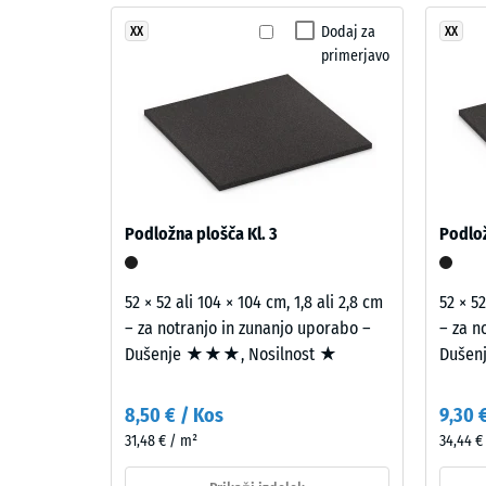
Razred p
struktura
Angleška
Dodaj za
XX
XX
Odpornos
primerjavo
trata
Prepust
združuje
več
Protizdr
zelenih
Toplotna
tonov
v
Odporno
gost
Navid
Podložna plošča Kl. 3
Podlož
in
gosto
nasičen
-
videz,
52 × 52 ali 104 × 104 cm, 1,8 ali 2,8 cm
52 × 52
ki
vredn
– za notranjo in zunanjo uporabo –
– za n
spominja
Dušenje ★★★, Nosilnost ★
Dušen
lestvi
na
2
negovano
8,50 € / Kos
9,30 
travnato
=
31,48 € / m²
34,44 €
površino.
780