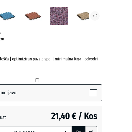
eška
Atlantik
Etna
Levandula
Ratan
+ 4
ve)
a
 cm
plošča | optimiziran puzzle spoj | minimalna fuga | odvodni
a
imerjavo
tive)
21,40 € / Kos
ust