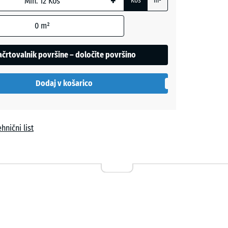
+
Kos
m²
0
m²
la
črtovalnik površine – določite površino
Dodaj v košarico
hnični list
vi
a