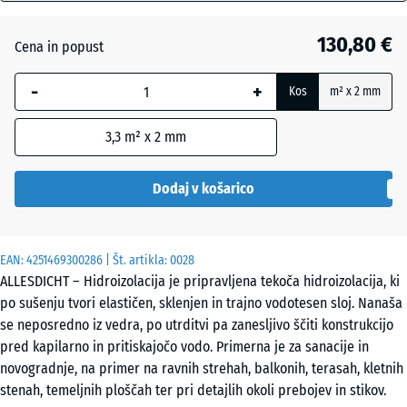
mm
Rdečerjava
+ 8,60 €
130,80 €
Cena in popust
Izbrana
dimenzija
Siva
+ 8,60 €
-
+
Kos
m² x 2 mm
z modrim
robom se
3,3
m² x 2 mm
uporablja
za
izračun
Dodaj v košarico
potreb
(razen če
je v
EAN:
4251469300286
| Št. artikla:
0028
podatkih
ALLESDICHT – Hidroizolacija je pripravljena tekoča hidroizolacija, ki
o izdelku
po sušenju tvori elastičen, sklenjen in trajno vodotesen sloj. Nanaša
navedeno
se neposredno iz vedra, po utrditvi pa zanesljivo ščiti konstrukcijo
drugače).
pred kapilarno in pritiskajočo vodo. Primerna je za sanacije in
novogradnje, na primer na ravnih strehah, balkonih, terasah, kletnih
11
stenah, temeljnih ploščah ter pri detajlih okoli prebojev in stikov.
kg