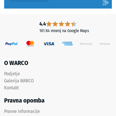
z
visoko
razteznostjo
pri
4.4
pretrgu.
101 84 mnenj na Google Maps
Formulacija
ne
vsebuje
snovi,
škodljivih
O WARCO
za
zdravje
Podjetje
ali
Galerija WARCO
kožo,
in
Kontakt
ima
Pravna opomba
nizke
emisije
Pravne informacije
hlapnih