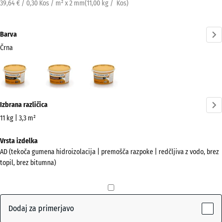
39,64 € / 0,30 Kos / m² x 2 mm
(
11,00
kg
/ Kos)
Barva
Črna
Črna
Rdečerjava
Siva
(active)
Več
Izbrana različica
informacij
o
11 kg | 3,3 m²
barvah?
Dimenzije
Vrsta izdelka
za
Prikaži
AD (tekoča gumena hidroizolacija | premošča razpoke | redčljiva z vodo, brez
pošiljanje
barvno
topil, brez bitumna)
346
paleto
x
(active)
Črna
266
x
Dodaj za primerjavo
241