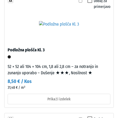
24
Dodaj za
XX
fino
primerjavo
urah
strukturirani
površini.
razbremenitve
(BS
Namestitev
7188)
–
Obdelava
–
Podložna plošča Kl. 3
Montaža
/ 5
52 × 52 ali 104 × 104 cm, 1,8 ali 2,8 cm – za notranjo in
zunanjo uporabo – Dušenje ★★★, Nosilnost ★
8,50 € / Kos
31,48 € / m²
Tlačna
trdnost
Prikaži izdelek
materiala
Gumene
opisuje
plošče
njegovo
so