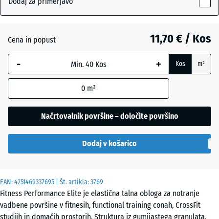
Dodaj za primerjavo
(active)
posuto
15
mm
11,70 € / Kos
Cena in popust
Izbrana
Antracit
- 1,80 €
dimenzija
-
+
Kos
m²
z modrim
robom se
Lehko
0
m²
uporablja
rumeno
za
posipana
izračun
Načrtovalnik površine – določite površino
potreb
(razen če
Lekko
Dodaj v košarico
je v
zeleni
podatkih
posipani
o izdelku
EAN:
navedeno
4251469337695
| Št. artikla:
3769
Fitness Performance Elite je elastična talna obloga za notranje
drugače).
Meglenosiva
+ 2,40 €
vadbene površine v fitnesih, functional training conah, CrossFit
50
studiih in domačih prostorih. Struktura iz gumijastega granulata,