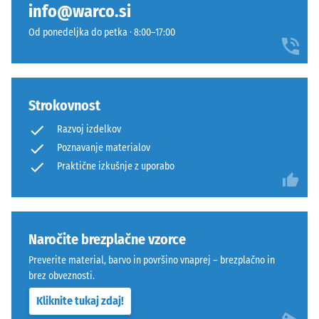
info@warco.si
ustreza
Spodnja
1
Od ponedeljka do petka · 8:00–17:00
strana
cm²)
je
se
ravna,
s
brez
silo
Strokovnost
vtisnjene
1000
Razvoj izdelkov
strukture.
N
Poznavanje materialov
Proizvod
(približno
Praktične izkušnje z uporabo
leži
105
s
kg)
celotno
pritisne
površino
na
na
vzorec
Naročite brezplačne vzorce
podlagi.
materiala.
Preverite material, barvo in površino vnaprej – brezplačno in
Ta
Nastala
brez obveznosti.
izvedba
globina
Kliknite tukaj zdaj!
nima
vtiska