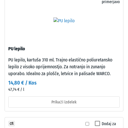
lahko
stabilen
primerjavo
povzročijo
in
na
trajno
primer
elastičen
čevlji
brez
z
posebnih
visoko
pripomočkov
PU lepilo
peto,
ali
noge
dodatnega
PU lepilo, kartuša 310 ml. Trajno elastično poliuretansko
pohištva,
orodja.
lepilo z visoko oprijemnostjo. Za notranjo in zunanjo
cvetlična
Rezultat
uporabo. Idealno za plošče, letvice in palisade WARCO.
korita
je
14,80 € / Kos
na
neopazna
47,74 € / l
kolesih
fuga
ali
in
Prikaži izdelek
noge
videz
različnih
monolitne
naprav.
površine,
Dodaj za
Cfl
Tlačna
kot