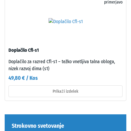
primerjavo
trdnost
da
se
bi
določa
bila
s
iz
preskusno
enega
metodo
kosa.
v
Polaganje
Doplačilo Cfl-s1
skladu
je
s
enostavno
Doplačilo za razred Cfl-s1 – težko vnetljiva talna obloga,
standardom
in
nizek razvoj dima (s1)
BS
predvidljivo.
49,80 € / Kos
7188:1998.
Preskusno
Prikaži izdelek
Struktura
telo
spodnje
s
strani
površino
100
mm²
Strokovno svetovanje
(kar