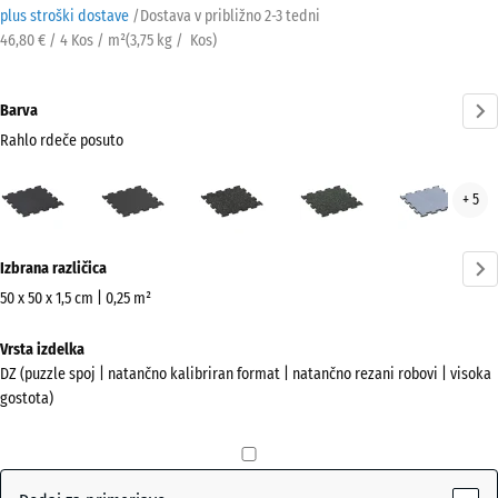
plus stroški dostave
/
Dostava v približno
2-3 tedni
46,80 € / 4 Kos / m²
(
3,75
kg
/ Kos)
Barva
Rahlo rdeče posuto
Rahlo
Antracit
Lehko
Lekko
Megl
+ 5
rdeče
rumeno
zeleni
posuto
posipana
posipani
Več
(active)
Izbrana različica
informacij
o
50 x 50 x 1,5 cm | 0,25 m²
barvah?
Dimenzije
Vrsta izdelka
za
Prikaži
DZ (puzzle spoj | natančno kalibriran format | natančno rezani robovi | visoka
pošiljanje
barvno
gostota)
530
paleto
x
Rahlo
530
rdeče
x