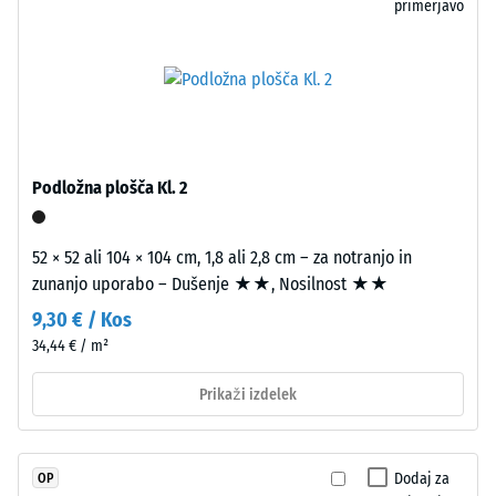
primerjavo
vtiska
brez
pomeni
dodatnih
visoko
potrebnih
tlačno
spodbud.
trdnost,
Lasna
medtem
fuga
ko
med
Podložna plošča Kl. 2
večja
ploščami
globina
je
52 × 52 ali 104 × 104 cm, 1,8 ali 2,8 cm – za notranjo in
kaže
komaj
zunanjo uporabo – Dušenje ★★, Nosilnost ★★
na
vidna
manjšo
in
9,30 € / Kos
odpornost
ustvarja
34,44 € / m²
proti
homogeno,
Prikaži izdelek
točkovnim
enotno
obremenitvam.
površino.
Takšne
Spoj
obremenitve
je
Dodaj za
OP