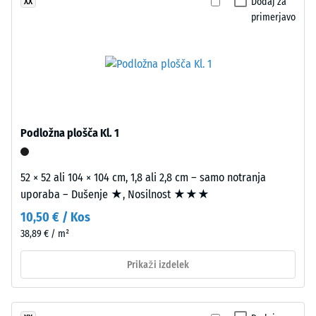
masi
Dodaj za
XX
in
primerjavo
Tlačna
brez
trdnost
škodljivih
-
snovi.
Vezivo
Vrednost
je
lestvice
poliuretan.
Podložna plošča Kl. 1
5
Barvni
delci
=
EPDM
52 × 52 ali 104 × 104 cm, 1,8 ali 2,8 cm – samo notranja
pribl.
so
uporaba – Dušenje ★, Nosilnost ★★★
0
vidni
10,50 € / Kos
kot
mm
38,89 € / m²
posamezni
preostale
vključki
Prikaži izdelek
vdolbine
v
pretežno
po
črni,