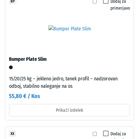
Dodaj za
BP
odpornost
izrezane
primerjavo
proti
iz
lokaliziranim
večjega
obremenitvam.
formata,
Pove
robovi
nam,
ostanejo
v
ravni
kolikšni
brez
Bumper Plate Slim
meri
posnetja.
se
Puzzle
material
15/20/25 kg – jekleno jedro, tanek profil – nadzorovan
zobčenje
deformira,
odboj, stabilno naleganje na os
na
ko
vseh
55,80 € / Kos
nanj
štirih
deluje
straneh
Prikaži izdelek
določena
omogoča
sila.
tesno
Majhna
povezavo
Dodaj za
XX
globina
plošč