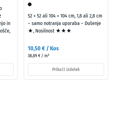
o
z
52 × 52 ali 104 × 104 cm, 1,8 ali 2,8 cm
njo in
– samo notranja uporaba – Dušenje
ošče,
★, Nosilnost ★★★
10,50 € / Kos
38,89 € / m²
Prikaži izdelek