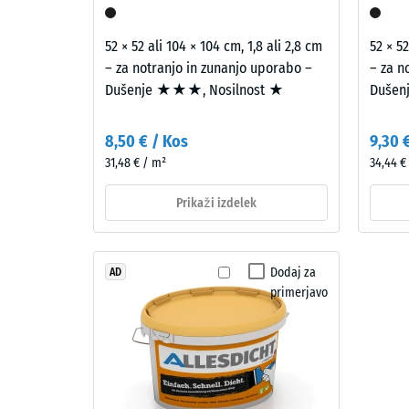
mm
Materiál
–
preos
52 × 52 ali 104 × 104 cm, 1,8 ali 2,8 cm
52 × 52
Zloženie
vdolb
– za notranjo in zunanjo uporabo –
– za n
a
po
Dušenje ★★★, Nosilnost ★
Dušen
štruktúra
24
8,50 € / Kos
9,30 
Ta
urah
31,48 € / m²
34,44 €
proizvod
razbr
je
Prikaži izdelek
(BS
narejen
iz
7188)
očiščenega,
Dodaj za
AD
črnega
primerjavo
granulata
iz
4 / 5
recikliranih
pnevmatik
fine