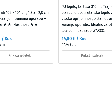
2,8
cm
PU lepilo, kartuša 310 ml. Trajn
tale
 ali 104 × 104 cm, 1,8 ali 2,8 cm
elastično poliuretansko lepilo 
ine
otranjo in zunanjo uporabo –
visoko oprijemnostjo. Za notra
je ★★, Nosilnost ★★
zunanjo uporabo. Idealno za pl
letvice in palisade WARCO.
€ / Kos
14,80 € / Kos
 / m²
47,74 € / l
emenitve
Prikaži izdelek
Prikaži izdelek