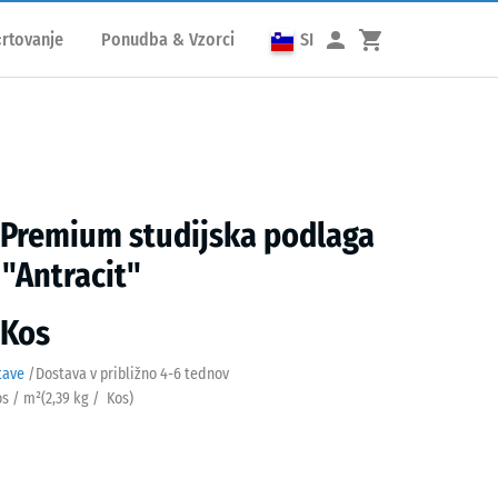
rtovanje
Ponudba & Vzorci
SI
 Premium studijska podlaga
 "Antracit"
 Kos
tave
/
Dostava v približno
4-6 tednov
os / m²
(
2,39
kg
/ Kos)