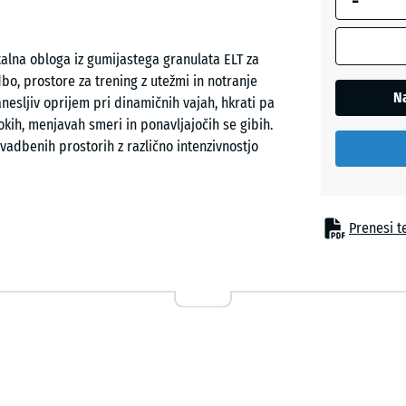
-
robom se
uporablja
talna obloga iz gumijastega granulata ELT za
za
bo, prostore za trening z utežmi in notranje
izračun
Na
esljiv oprijem pri dinamičnih vajah, hkrati pa
potreb
kih, menjavah smeri in ponavljajočih se gibih.
(razen če
adbenih prostorih z različno intenzivnostjo
je v
podatkih
o izdelku
navedeno
Prenesi te
drugače).
ata ELT in stisnjene v kalibriranem postopku, ki
je posameznih elementov. Zaradi usklajenih
28,9
rni tudi na večjih površinah. Kompaktna sestava
x
timi utežmi, vadbenimi napravami ali kardio
28,9
tnes sobah ali na velikih povezanih površinah brez
x
2,8
cm