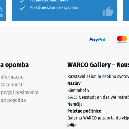
Poznavanje materialov
Praktične izkušnje z uporabo
a
na opomba
WARCO Gallery – Neu
informacije
Razstavni salon in osebno sveto
Naslov
a zasebnosti
Klemmhof 9
 pogoji poslovanja
67433 Neustadt an der Weinstra
 od pogodbe
Nemčija
Poletne počitnice
Galerija WARCO je zaprta do vkl
julija
.
st