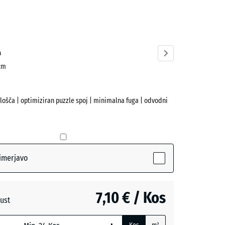
cit
ve)
a
 cm
plošča | optimiziran puzzle spoj | minimalna fuga | odvodni
imerjavo
7,10 € / Kos
ust