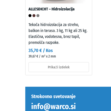
zrnavosti,
vezanega
Tlačna
ALLESDICHT – Hidroizolacija
s
trdnost
poliuretanskim
material
vezivom.
opisuje
Tekoča hidroizolacija za streho,
ELT
njegovo
balkon in teraso. 3 kg, 11 kg ali 25 kg.
pomeni
odporno
Elastična, vodotesna, brez topil,
"End
proti
premošča razpoke.
of
lokalizi
35,70 € / Kos
Life
obremen
39,67 € / m² x 2 mm
Tyres"
Pove
in
nam,
Prikaži izdelek
se
v
nanaša
kolikšni
na
meri
gumijaste
se
granulate,
material
Strokovno svetovanje
pridobljene
deformir
info@warco.si
iz
ko