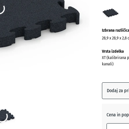
Antra
(acti
Izbrana različic
28,9 x 28,9 x 2,8
Dimenzije
Vrsta izdelka
za
XT (kalibrirana 
pošiljanje
kanali)
315
x
315
x
Dodaj za pr
28
mm
Izbrana
Cena in pop
dimenzija
z modrim