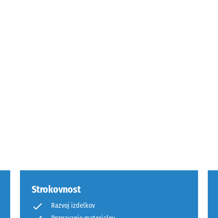
a
st
ranim
itvam.
Strokovnost
a,
Razvoj izdelkov