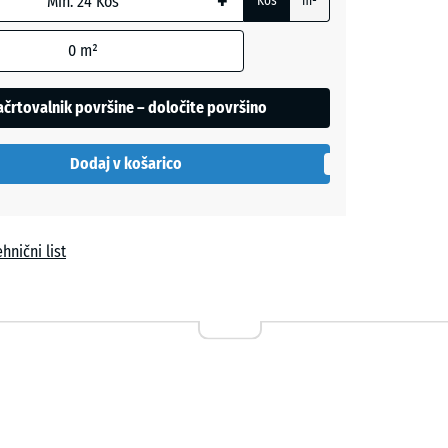
+
Kos
m²
0
m²
črtovalnik površine – določite površino
Dodaj v košarico
hnični list