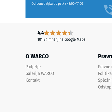
recikliranja
nanj
Od ponedeljka do petka · 8:00–17:00
starih
deluje
pnevmatik.
določen
Fina
sila.
zrnavost
Majhna
tvori
4.4
globina
enotno,
vtiska
101 84 mnenj na Google Maps
fino
pomeni
strukturirano
visoko
O WARCO
Prav
površino
tlačno
s
trdnost,
Podjetje
Pravne 
mirnim,
medtem
Galerija WARCO
Politik
zaprtim
ko
Kontakt
Splošni
videzom,
večja
ki
globina
Odstop
je
kaže
sorazmerno
na
enostavna
manjšo
za
odporno