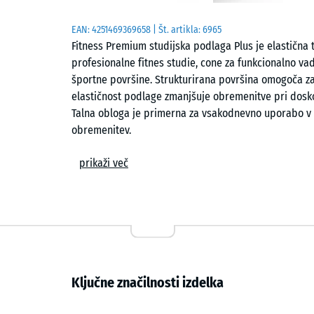
EAN:
4251469369658
| Št. artikla:
6965
Fitness Premium studijska podlaga Plus je elastična 
profesionalne fitnes studie, cone za funkcionalno vad
športne površine. Strukturirana površina omogoča zan
elastičnost podlage zmanjšuje obremenitve pri dosko
Talna obloga je primerna za vsakodnevno uporabo v v
obremenitev.
Izdelava in natančnost mer
prikaži več
Plošče so izdelane iz PU-vezanega gumijastega granul
omogoča enakomerno debelino ter natančno prilegan
toleranc ostajajo stiki med ploščami ozki in enakome
zmanjšuje premikanje robov pri obremenitvah s pros
opremo. Talna obloga se lahko uporablja v manjših fi
dodatnih prehodnih profilov.
Ključne značilnosti izdelka
Površina in odpornost proti obrabi