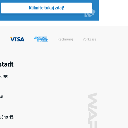
Kliknite tukaj zdaj!
stadt
vanje
ße
jučno
15.