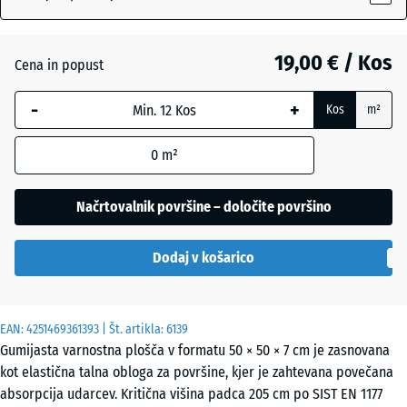
Grafitno
+ 0,50 €
19,00 € / Kos
siva
Cena in popust
-
+
Kos
m²
Lipovo
+ 0,50 €
zelena
0
m²
Načrtovalnik površine – določite površino
Paradižnikovo
rdeča
Dodaj v košarico
EAN:
4251469361393
| Št. artikla:
6139
Gumijasta varnostna plošča v formatu 50 × 50 × 7 cm je zasnovana
kot elastična talna obloga za površine, kjer je zahtevana povečana
absorpcija udarcev. Kritična višina padca 205 cm po SIST EN 1177