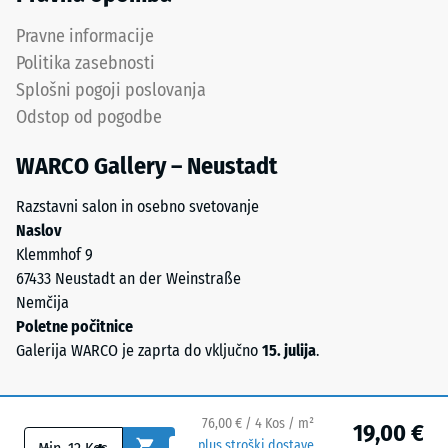
srednje
Prepustnost
do
Pravne informacije
vode (EN
grobe
12616) –
Politika zasebnosti
zrnavosti
Razred 5 =
Splošni pogoji poslovanja
(0,8–
Infiltracija
Odstop od pogodbe
3,0
cca 1000
mm/h (1000
mm).
WARCO Gallery – Neustadt
l/h/m²)
ELT
je
Protizdrsnost
Razstavni salon in osebno svetovanje
granulat
(EN 16165) –
Naslov
iz
Vrednost
Klemmhof 9
recikliranja
lestvice 4 =
67433 Neustadt an der Weinstraße
starih
povprečni
Nemčija
sprejemni
pnevmatik
Poletne počitnice
kot ca. 16°,
in
Galerija WARCO je zaprta do vključno
15. julija
.
skupina R10
je
kemično
Toplotna
mešanica
izolacija –
76,00 € / 4 Kos / m²
19,00 €
naravnega
Vrednost
plus stroški dostave