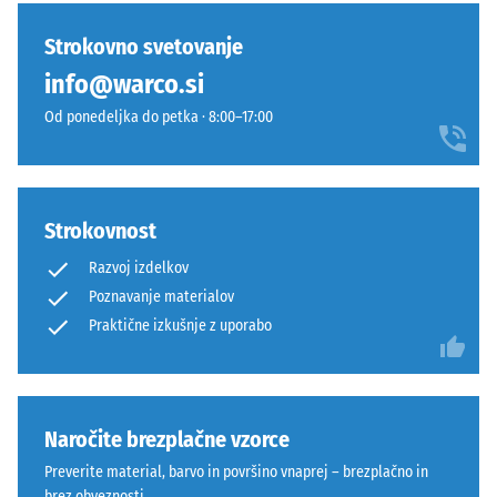
urah
primerjavo
temen
razbremenitve
izdelkov
ton
Strokovno svetovanje
(BS 7188)
še
se
info@warco.si
ni
Navidezna
neopazno
bil
gostota -
Od ponedeljka do petka · 8:00–17:00
vključi
izbran
vrednost
v
lestvice 1
noben
sodobne
= do 780
izdelek.
zunanje
kg/m³
površine
Strokovnost
in
Dušenje
Razvoj izdelkov
udarcev,
urbano
Poznavanje materialov
vibracij
okolje.
Praktične izkušnje z uporabo
in hoje
–
Materiál
Lestvica
–
5 =
odlično
Zloženie
Naročite brezplačne vzorce
dušenje
a
Preverite material, barvo in površino vnaprej – brezplačno in
štruktúra
Razred
brez obveznosti.