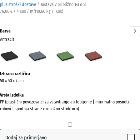
plus stroški dostave
/
Dostava v približno
1-3 dni
76,00 € / 4 Kos / m²
(
10,60
kg
/ Kos)
Barva
Antracit
Antracit
Grafitno
Lipovo
Paradižnikovo
(active)
siva
zelena
rdeča
Več
Izbrana različica
informacij
50 x 50 x 7 cm
o
barvah?
Vrsta izdelka
FP (plastični povezovalci za vstavljanje ali lepljenje | minimalno posneti
Prikaži
robovi | spodnja stran z drenažno strukturo)
barvno
paleto
(active)
Antracit
Dodaj za primerjavo