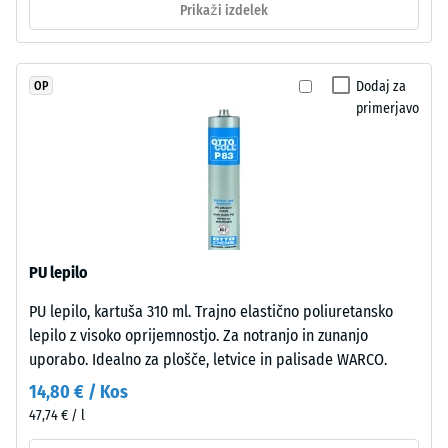
vključeni
Prikaži izdelek
vode (EN
v
12616) –
granulat,
Razred 5 =
zato
Infiltracija
Dodaj za
OP
barvni
cca 1000
primerjavo
mm/h (1000
videz
l/h/m²)
ostaja
stabilen
Protizdrsnost
tudi
(EN 16165) –
pri
Vrednost
obrabi.
lestvice 4 =
povprečni
PU lepilo
sprejemni
Materiál
PU lepilo, kartuša 310 ml. Trajno elastično poliuretansko
kot ca. 16°,
–
lepilo z visoko oprijemnostjo. Za notranjo in zunanjo
skupina R10
Zloženie
uporabo. Idealno za plošče, letvice in palisade WARCO.
Toplotna
a
14,80 € / Kos
izolacija –
štruktúra
Vrednost
47,74 € / l
lestvice 3 =