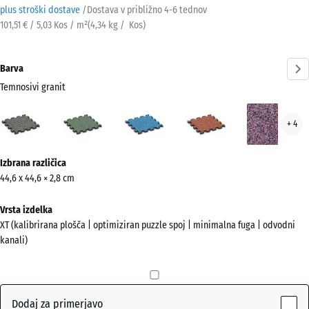
plus stroški dostave
/
Dostava v približno
4-6 tednov
101,51 € / 5,03 Kos / m²
(
4,34
kg
/ Kos)
Barva
Temnosivi granit
Temnosivi
Angleška
Atlantik
Etna
Leva
+ 4
granit
trata
(active)
Več
Izbrana različica
informacij
44,6 x 44,6 × 2,8 cm
o
barvah?
Vrsta izdelka
XT (kalibrirana plošča | optimiziran puzzle spoj | minimalna fuga | odvodni
Prikaži
kanali)
barvno
paleto
Temnosivi
Dodaj za primerjavo
(active)
granit