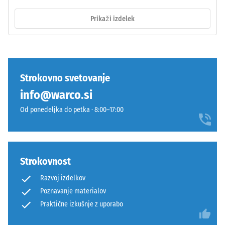
plast
leži
Prikaži izdelek
na
Tlačna
nosilni
trdnost
plasti
materiala
iz
opisuje
grobega
njegovo
Strokovno svetovanje
črnega
odpornost
info@warco.si
granulata
proti
ELT
lokaliziranim
Od ponedeljka do petka · 8:00–17:00
z
obremenitvam.
nižjo
Pove
gostoto.
nam,
v
Strokovnost
kolikšni
Namestitev
Razvoj izdelkov
meri
–
Poznavanje materialov
se
Obdelava
Praktične izkušnje z uporabo
material
–
deformira,
Montaža