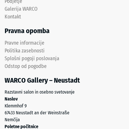
Podjetje
tesen,
odpornost
Galerija WARCO
stabilan
proti
Kontakt
spoj.
točkovnim
Pravokotni
obremenitvam.
Pravna opomba
robovi
Takšne
ustvarijo
obremenitve
Pravne informacije
lasne
lahko
Politika zasebnosti
fuge
povzročijo
Splošni pogoji poslovanja
in
na
Odstop od pogodbe
omogočijo
primer
natančno
čevlji
WARCO Gallery – Neustadt
poravnavo
z
pri
visoko
Razstavni salon in osebno svetovanje
polaganju.
peto,
Naslov
Spoj
noge
Klemmhof 9
je
pohištva,
67433 Neustadt an der Weinstraße
opeharno
cvetlična
Nemčija
elastičen
korita
Poletne počitnice
in