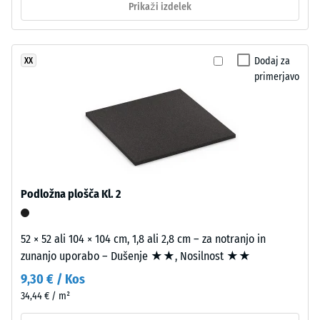
Prikaži izdelek
protidrsnosti
ustvarja
DS (EN 14041)
niansirano
- Vrednost
površino
lestvice 4 =
Dodaj za
XX
z
Koeficient
primerjavo
videzom
trenja ca.
temnega
0,53
naravnega
Odpornost
kamna.
proti
EPDM
obrabi –
je
Odpornost
odporen
Podložna plošča Kl. 2
proti
proti
abrazivni
UV-
obrabi –
sevanju,
52 × 52 ali 104 × 104 cm, 1,8 ali 2,8 cm – za notranjo in
Vrednost
pigmenti
zunanjo uporabo – Dušenje ★★, Nosilnost ★★
lestvice 2
pa
= "dobro"
9,30 € / Kos
(BS 7188)
so
34,44 € / m²
trajno
Prepustnost