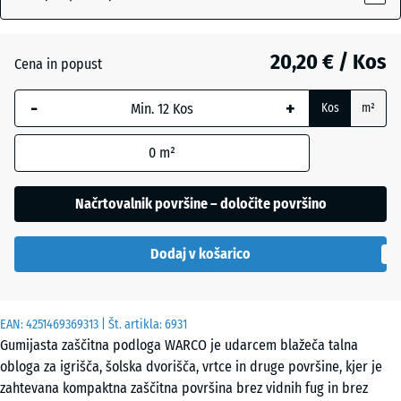
20,20 € / Kos
Angleška
Cena in popust
trata
-
+
Kos
m²
Atlantik
0
m²
Načrtovalnik površine – določite površino
Etna
Dodaj v košarico
Levandula
EAN:
4251469369313
| Št. artikla:
6931
Gumijasta zaščitna podloga WARCO je udarcem blažeča talna
Ratan
obloga za igrišča, šolska dvorišča, vrtce in druge površine, kjer je
zahtevana kompaktna zaščitna površina brez vidnih fug in brez