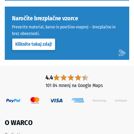
ko
nanj
Naročite brezplačne vzorce
deluje
določena
Preverite material, barvo in površino vnaprej – brezplačno in
sila.
brez obveznosti.
Majhna
Kliknite tukaj zdaj!
globina
Kot
vtiska
4035,
pomeni
vendar
visoko
brez
tlačno
4.4
posnetja
trdnost,
101 84 mnenj na Google Maps
na
medtem
vrhnji
ko
plasti.
večja
Zaobljeni
globina
valoviti
kaže
O WARCO
zobje
na
omogočajo
manjšo