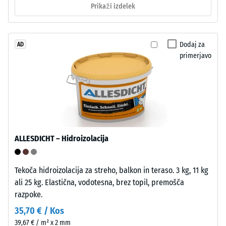
Prikaži izdelek
z
mm
UV-
preostale
stabiliziranim
poliuretanom.
Dodaj za
AD
vdolbine
primerjavo
EPDM
po
pomeni
24
etilen-
propilen-
urah
dien
razbremenitve
gumi
(BS
in
ALLESDICHT – Hidroizolacija
je
7188)
brez
škodljivih
Tekoča hidroizolacija za streho, balkon in teraso. 3 kg, 11 kg
snovi.
ali 25 kg. Elastična, vodotesna, brez topil, premošča
Odprto
razpoke.
/ 5
porozna
35,70 € / Kos
obrabna
39,67 € / m² x 2 mm