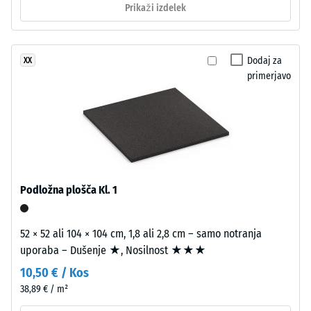
Izdelek
Prikaži izdelek
Toplotna
ima
prevodnost
pribl. 0,11
dvoslojno
W/(m·K)
zgradbo.
Dodaj za
XX
Približno
primerjavo
Odpornost
3,3
proti
mm
zmrzali
debela
Tlačna
obrabna
trdnost
plast
je
-
iz
Podložna plošča Kl. 1
Vrednost
novega,
lestvice
v
52 × 52 ali 104 × 104 cm, 1,8 ali 2,8 cm – samo notranja
masi
1
uporaba – Dušenje ★, Nosilnost ★★★
barvanega
=
10,50 € / Kos
granulata
pribl.
EPDM,
38,89 € / m²
vezanega
1