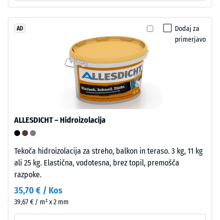
Kot
Navidezna
4035,
gostota
vendar
materiala
Dodaj za
AD
brez
primerjavo
opisuje
posnetja
razmerje
na
med
vrhnji
njegovo
plasti.
maso
Zaobljeni
in
valoviti
celotnim
ALLESDICHT – Hidroizolacija
zobje
volumnom,
omogočajo
vključno
tesen,
z
Tekoča hidroizolacija za streho, balkon in teraso. 3 kg, 11 kg
stabilan
vsemi
ali 25 kg. Elastična, vodotesna, brez topil, premošča
spoj.
porami,
razpoke.
Pravokotni
votlinami
35,70 € / Kos
robovi
in
39,67 € / m² x 2 mm
ustvarijo
zračnimi
lasne
vključki.