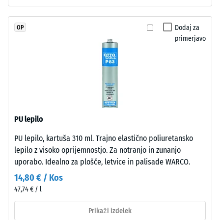
povprečni
poliuretanom.
sprejemni
EPDM
kot ca. 16°,
Dodaj za
OP
pomeni
skupina R10
primerjavo
etilen-
Toplotna
propilen-
izolacija –
dien
Vrednost
gumi
lestvice 2 =
in
Toplotna
je
prevodnost
brez
pribl. 0,12
PU lepilo
škodljivih
W/(m·K)
PU lepilo, kartuša 310 ml. Trajno elastično poliuretansko
snovi.
Odpornost
lepilo z visoko oprijemnostjo. Za notranjo in zunanjo
Odprto
proti
uporabo. Idealno za plošče, letvice in palisade WARCO.
porozna
zmrzali
obrabna
14,80 € / Kos
Navidezna
plast
47,74 € / l
leži
gostota
na
Prikaži izdelek
-