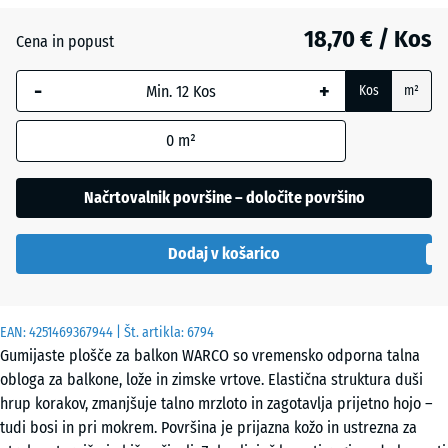
Angleška
18,70 € / Kos
trata
Cena in popust
-
+
Kos
m²
Etna
0
m²
Levandula
Načrtovalnik površine – določite površino
Dodaj v košarico
Ratan
EAN:
4251469367944
| Št. artikla:
6794
Sivi
Gumijaste plošče za balkon WARCO so vremensko odporna talna
granit
obloga za balkone, lože in zimske vrtove. Elastična struktura duši
hrup korakov, zmanjšuje talno mrzloto in zagotavlja prijetno hojo –
tudi bosi in pri mokrem. Površina je prijazna kožo in ustrezna za
Temnosivi