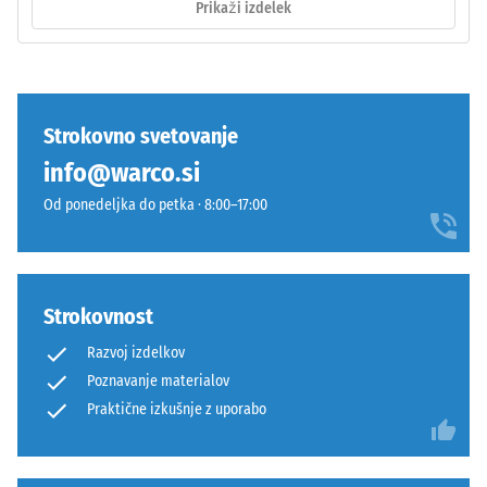
Prikaži izdelek
fuge
Pri
in
izdelkih
omogočijo
WARCO
natančno
je
poravnavo
ta
Strokovno svetovanje
pri
vrednost
info@warco.si
polaganju.
običajno
Spoj
med
Od ponedeljka do petka · 8:00–17:00
je
600
opeharno
in
elastičen
1250
in
kg/m³.
Strokovnost
trajno
Za
Razvoj izdelkov
stabilen.
jasno
Poznavanje materialov
Orientacija
prikazovanje
plošč
Praktične izkušnje z uporabo
navidezne
mora
gostote
biti
določenega