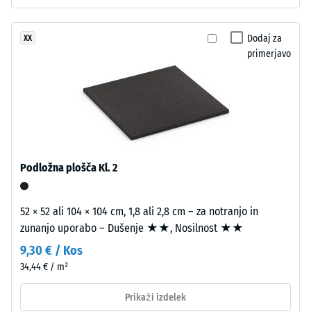
proti
zgradbo.
abrazivni
Približno
obrabi –
Dodaj za
XX
3,3
Vrednost
primerjavo
mm
lestvice 2
debela
= "dobro"
obrabna
(BS 7188)
plast
Prepustnost
je
vode (EN
iz
12616) –
novega,
Podložna plošča Kl. 2
Razred 4 =
v
Infiltracija
masi
cca 600
barvanega
52 × 52 ali 104 × 104 cm, 1,8 ali 2,8 cm – za notranjo in
mm/h (600
granulata
zunanjo uporabo – Dušenje ★★, Nosilnost ★★
l/h/m²)
EPDM,
9,30 € / Kos
Protizdrsnost
vezanega
34,44 € / m²
(EN 16165) –
z
Vrednost
UV-
Prikaži izdelek
lestvice 4 =
stabiliziranim