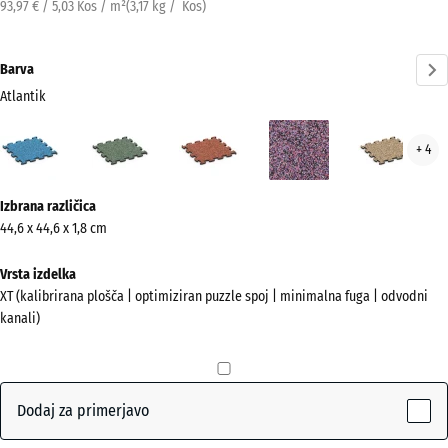
93,97 € / 5,03 Kos / m²
(
3,17
kg
/ Kos)
Barva
Atlantik
Atlantik
Angleška
Etna
Levandula
Rata
+ 4
(active)
trata
Več
Izbrana različica
informacij
44,6 x 44,6 x 1,8 cm
o
barvah?
Vrsta izdelka
XT (kalibrirana plošča | optimiziran puzzle spoj | minimalna fuga | odvodni
Prikaži
kanali)
barvno
paleto
(active)
Atlantik
Dodaj za primerjavo