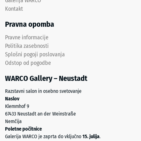
Galerija WARCO
uporabo
vrednost
Kontakt
in
lestvice
profesionalne
2
Pravna opomba
aplikacije.
predstavlja
navidezno
Pravne informacije
gostoto
Struktura
Politika zasebnosti
med
spodnje
Splošni pogoji poslovanja
780
strani
Odstop od pogodbe
in
840
WARCO Gallery – Neustadt
Spodnja
kg/m³.
strana
Fizična
Razstavni salon in osebno svetovanje
ima
gostota,
Naslov
kvadratne
znana
Klemmhof 9
podporne
tudi
67433 Neustadt an der Weinstraße
točke
kot
Nemčija
v
masna
Poletne počitnice
diagonalni
gostota,
Galerija WARCO je zaprta do vključno
15. julija
.
razporeditvi.
pa