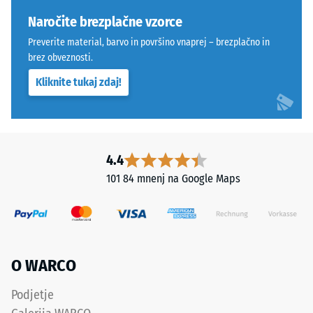
upoštevana
izdelka
pri
WARCO
Naročite brezplačne vzorce
polaganju.
uporablja
Preverite material, barvo in površino vnaprej – brezplačno in
Tesen
lestvico
brez obveznosti.
spoj
od
Kliknite tukaj zdaj!
preprečuje
1
premikanje
do
tudi
5,
pri
pri
večjih
čemer
4.4
obremenitvah
vsaka
101 84 mnenj na Google Maps
in
vrednost
dinamičnih
lestvice
silah.
ustreza
Sistem
določenemu
je
gostotnemu
O WARCO
primeren
območju.
za
Na
Podjetje
intenzivno
primer,