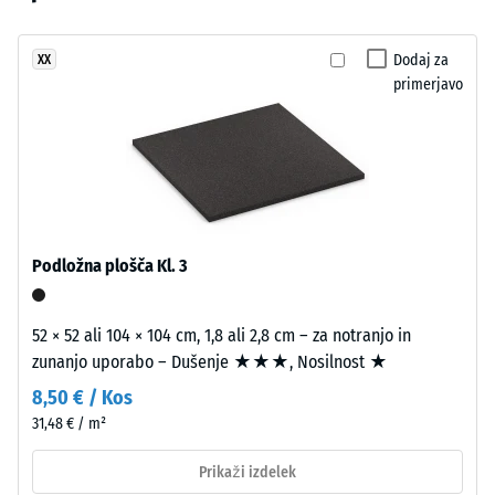
izdelkov
izrazit
udarcev,
še
videz,
vibracij
ni
in hoje
ki
Dodaj za
XX
bil
–
primerjavo
spominja
izbran
Lestvica
na
2 =
noben
odprto
udobno
izdelek.
morsko
dušenje
gladino.
Razred
protidrsnosti
Materiál
Podložna plošča Kl. 3
DS (EN 14041)
–
- Vrednost
Zloženie
lestvice 5 =
52 × 52 ali 104 × 104 cm, 1,8 ali 2,8 cm – za notranjo in
a
Koeficient
zunanjo uporabo – Dušenje ★★★, Nosilnost ★
štruktúra
trenja ca. 0,6
8,50 € / Kos
Odpornost
31,48 € / m²
Izdelek
proti
ima
obrabi –
Prikaži izdelek
Odpornost
dvoslojno