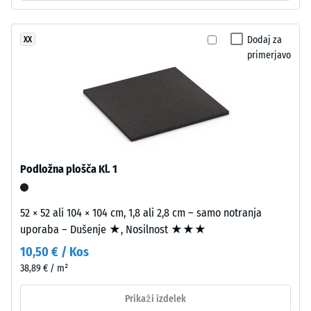
nosilni
vrednost
plasti
iz
lestvice
Dodaj za
XX
črnega
primerjavo
2
granulata
=
ELT
srednje
780
zrnavosti
do
s
840
standardno
gostoto.
kg/m³
Podložna plošča Kl. 1
Namestitev
52 × 52 ali 104 × 104 cm, 1,8 ali 2,8 cm – samo notranja
–
uporaba – Dušenje ★, Nosilnost ★★★
/ 5
Obdelava
10,50 € / Kos
–
38,89 € / m²
Montaža
Prikaži izdelek