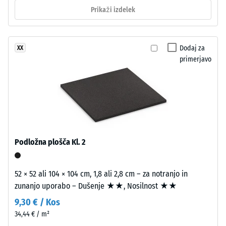
Razred
mešanica
Prikaži izdelek
protidrsnosti
ustvarja
DS (EN 14041)
niansirano
- Vrednost
površino
lestvice 4 =
Dodaj za
XX
z
Koeficient
primerjavo
videzom
trenja ca.
temnega
0,53
naravnega
Odpornost
kamna.
proti
EPDM
obrabi –
je
Odpornost
odporen
Podložna plošča Kl. 2
proti
proti
abrazivni
UV-
obrabi –
sevanju,
52 × 52 ali 104 × 104 cm, 1,8 ali 2,8 cm – za notranjo in
Vrednost
pigmenti
zunanjo uporabo – Dušenje ★★, Nosilnost ★★
lestvice 2
pa
= "dobro"
9,30 € / Kos
(BS 7188)
so
34,44 € / m²
trajno