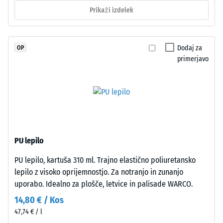
Prepustnost
vključeni
Prikaži izdelek
vode (EN
v
12616) –
granulat,
Razred 5 =
zato
Infiltracija
Dodaj za
OP
barvni
cca 1000
primerjavo
mm/h (1000
videz
l/h/m²)
ostaja
stabilen
Protizdrsnost
tudi
(EN 16165) –
pri
Vrednost
obrabi.
lestvice 4 =
povprečni
PU lepilo
sprejemni
Materiál
PU lepilo, kartuša 310 ml. Trajno elastično poliuretansko
kot ca. 16°,
–
lepilo z visoko oprijemnostjo. Za notranjo in zunanjo
skupina R10
Zloženie
uporabo. Idealno za plošče, letvice in palisade WARCO.
Toplotna
a
14,80 € / Kos
izolacija –
štruktúra
Vrednost
47,74 € / l
lestvice 2 =