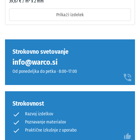
39,67 € / m² x 2 mm
plast
leži
Prikaži izdelek
na
Tlačna
nosilni
trdnost
plasti
materiala
iz
opisuje
grobega
njegovo
Strokovno svetovanje
črnega
odpornost
info@warco.si
granulata
proti
ELT
lokaliziranim
Od ponedeljka do petka · 8:00–17:00
z
obremenitvam.
nižjo
Pove
gostoto.
nam,
v
Strokovnost
kolikšni
Namestitev
Razvoj izdelkov
meri
–
Poznavanje materialov
se
Obdelava
Praktične izkušnje z uporabo
material
–
deformira,