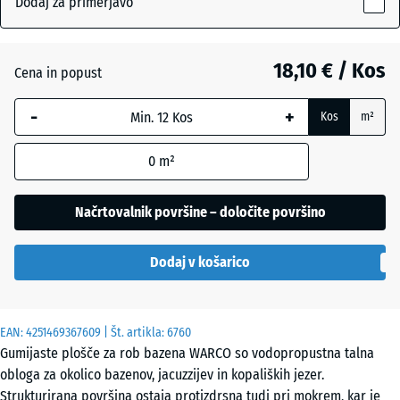
Dodaj za primerjavo
18
mm
Angleška
18,10 € / Kos
Cena in popust
Izbrana
trata
dimenzija
-
+
Kos
m²
z modrim
robom se
Atlantik
0
m²
uporablja
za
izračun
Načrtovalnik površine – določite površino
Etna
potreb
(razen če
Dodaj v košarico
je v
Levandula
podatkih
o izdelku
EAN:
navedeno
4251469367609
| Št. artikla:
6760
Ratan
Gumijaste plošče za rob bazena WARCO so vodopropustna talna
drugače).
obloga za okolico bazenov, jacuzzijev in kopaliških jezer.
44,6
Strukturirana površina ostaja protizdrsna tudi pri mokrem, kar je