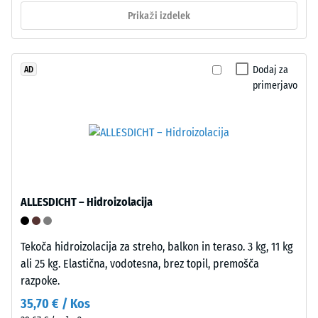
vezanega
1
Prikaži izdelek
z
mm
UV-
preostale
stabiliziranim
poliuretanom.
Dodaj za
AD
vdolbine
primerjavo
EPDM
po
pomeni
24
etilen-
propilen-
urah
dien
razbremenitve
gumi
(BS
in
ALLESDICHT – Hidroizolacija
je
7188)
brez
škodljivih
Tekoča hidroizolacija za streho, balkon in teraso. 3 kg, 11 kg
snovi.
ali 25 kg. Elastična, vodotesna, brez topil, premošča
Odprto
razpoke.
/ 5
porozna
35,70 € / Kos
obrabna