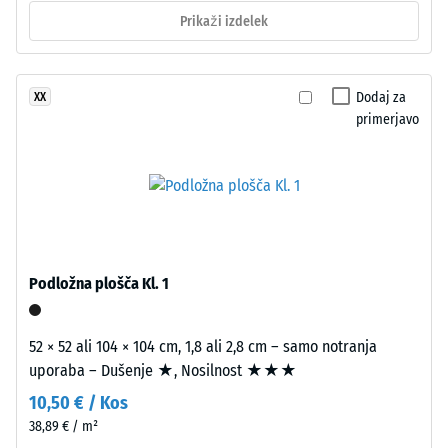
Izdelek
Prikaži izdelek
Toplotna
ima
prevodnost
pribl. 0,12
dvoslojno
W/(m·K)
zgradbo.
Dodaj za
XX
Približno
primerjavo
Odpornost
3,3
proti
mm
zmrzali
debela
Tlačna
obrabna
trdnost
plast
je
-
iz
Podložna plošča Kl. 1
Vrednost
novega,
lestvice
v
52 × 52 ali 104 × 104 cm, 1,8 ali 2,8 cm – samo notranja
masi
1
uporaba – Dušenje ★, Nosilnost ★★★
barvanega
=
10,50 € / Kos
granulata
pribl.
EPDM,
38,89 € / m²