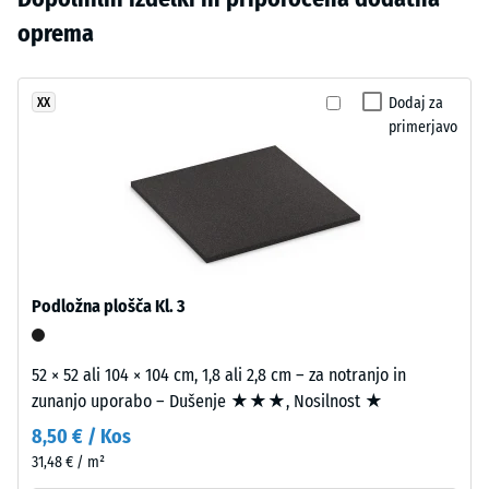
urah
primerjavo
so
oprema
razbremenitve
izdelkov
izdelani
(BS 7188)
še
iz
ni
Navidezna
EPDM
Dodaj za
XX
bil
gostota -
primerjavo
granulata
izbran
vrednost
v
lestvice 1
noben
različnih
= do 780
izdelek.
sivih
kg/m³
in
črnih
Dušenje
udarcev,
odtenkih
Podložna plošča Kl. 3
vibracij
ter
in hoje
prozornega
–
UV-
52 × 52 ali 104 × 104 cm, 1,8 ali 2,8 cm – za notranjo in
Lestvica
odpornega
zunanjo uporabo – Dušenje ★★★, Nosilnost ★
2 =
poliuretanskega
udobno
8,50 € / Kos
veziva.
dušenje
31,48 € / m²
Večbarvna