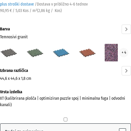
plus stroški dostave
/
Dostava v približno
4-6 tednov
90,95 € / 5,03 Kos / m²
(
2,86
kg
/ Kos)
Barva
Temnosivi granit
Temnosivi
Angleška
Atlantik
Etna
Leva
+ 4
granit
trata
(active)
Več
Izbrana različica
informacij
o
44,6 x 44,6 x 1,8 cm
barvah?
Dimenzije
Vrsta izdelka
za
Prikaži
XT (kalibrirana plošča | optimiziran puzzle spoj | minimalna fuga | odvodni
pošiljanje
barvno
kanali)
485
paleto
x
Temnosivi
485
(active)
granit
x