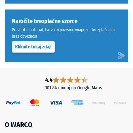
Montaža
ko
nanj
Naročite brezplačne vzorce
deluje
določena
Preverite material, barvo in površino vnaprej – brezplačno in
sila.
brez obveznosti.
Majhna
Kliknite tukaj zdaj!
globina
Kot
vtiska
4035,
pomeni
vendar
visoko
brez
tlačno
4.4
posnetja
trdnost,
101 84 mnenj na Google Maps
na
medtem
vrhnji
ko
plasti.
večja
Zaobljeni
globina
valoviti
kaže
O WARCO
zobje
na