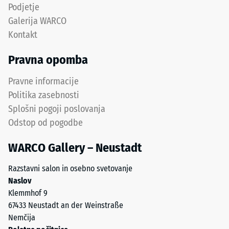
omogočajo
manjšo
Podjetje
tesen,
odpornost
Galerija WARCO
stabilan
proti
Kontakt
spoj.
točkovnim
Pravokotni
obremenitvam.
Pravna opomba
robovi
Takšne
ustvarijo
obremenitve
Pravne informacije
lasne
lahko
Politika zasebnosti
fuge
povzročijo
Splošni pogoji poslovanja
in
na
Odstop od pogodbe
omogočijo
primer
natančno
čevlji
WARCO Gallery – Neustadt
poravnavo
z
pri
visoko
Razstavni salon in osebno svetovanje
polaganju.
peto,
Naslov
Spoj
noge
Klemmhof 9
je
pohištva,
67433 Neustadt an der Weinstraße
opeharno
cvetlična
Nemčija
elastičen
korita