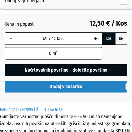
Dodaj za primerjavo
30
mm
Antracit
- 0,40 €
12,50 € / Kos
Cena in popust
Izbrana
dimenzija
-
+
Kos
m²
z modrim
Grafitno
robom se
siva
0
m²
uporablja
za
izračun
Načrtovalnik površine – določite površino
Paradižnikovo
potreb
- 0,40 €
rdeča
(razen če
Dodaj v košarico
je v
podatkih
o izdelku
EAN:
navedeno
4251469362895
| Št. artikla:
6289
Gumijaste varnostne plošče dimenzije 50 × 50 cm so namenjene
drugače).
izdelavi varnih površin na otroških igriščih iz gumijastega granulata,
50
vezanega s poliuretanom, in izpolnjujejo zahteve standarda SIST EN