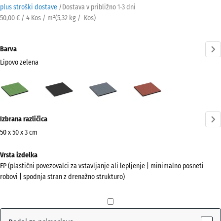
plus stroški dostave
/
Dostava v približno
1-3 dni
50,00 € / 4 Kos / m²
(
5,32
kg
/ Kos)
Barva
Lipovo zelena
Lipovo
Antracit
Grafitno
Paradižnikovo
zelena
siva
rdeča
(active)
Več
Izbrana različica
informacij
o
50 x 50 x 3 cm
barvah?
Dimenzije
Vrsta izdelka
za
Prikaži
FP (plastični povezovalci za vstavljanje ali lepljenje | minimalno posneti
pošiljanje
barvno
robovi | spodnja stran z drenažno strukturo)
500
paleto
x
Lipovo
500
(active)
zelena
x