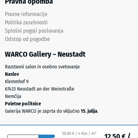
Pravna opomba
grobe
Prepustnost
zrnavosti
Pravne informacije
vode (EN
(0,8–
12616) –
Politika zasebnosti
3,0
Razred 5 =
Splošni pogoji poslovanja
mm).
Infiltracija
Odstop od pogodbe
ELT
cca 1000
mm/h (1000
je
WARCO Gallery – Neustadt
l/h/m²)
granulat
iz
Protizdrsnost
Razstavni salon in osebno svetovanje
recikliranja
(EN 16165) –
Naslov
starih
Vrednost
Klemmhof 9
pnevmatik
lestvice 4 =
67433 Neustadt an der Weinstraße
in
povprečni
Nemčija
sprejemni
je
Poletne počitnice
kot ca. 16°,
kemično
Galerija WARCO je zaprta do vključno
15. julija
.
skupina R10
mešanica
naravnega
Toplotna
gumija
izolacija –
50,00 € / 4 Kos / m²
12,50 € /
(NR)
Vrednost