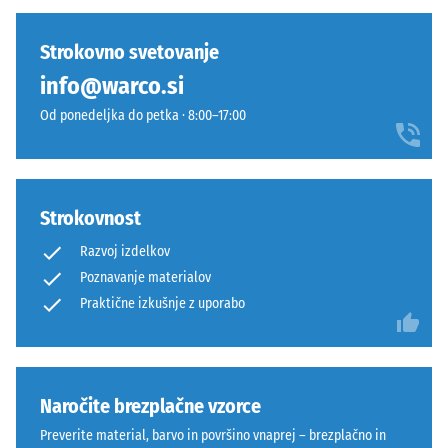
urah
primerjavo
z
razbremenitve
izdelkov
rahlim
Strokovno svetovanje
(BS 7188)
še
rumenkastim
info@warco.si
ni
Navidezna
pridihom,
bil
gostota -
Od ponedeljka do petka · 8:00–17:00
zato
izbran
vrednost
površina
lestvice 1
noben
deluje
= do 780
izdelek.
živahno
kg/m³
in
Strokovnost
sveže.
Dušenje
Razvoj izdelkov
udarcev,
Poznavanje materialov
vibracij
Materiál
Praktične izkušnje z uporabo
in hoje
–
–
Zloženie
Lestvica
a
3 =
izrazito
štruktúra
Naročite brezplačne vzorce
dušenje
Preverite material, barvo in površino vnaprej – brezplačno in