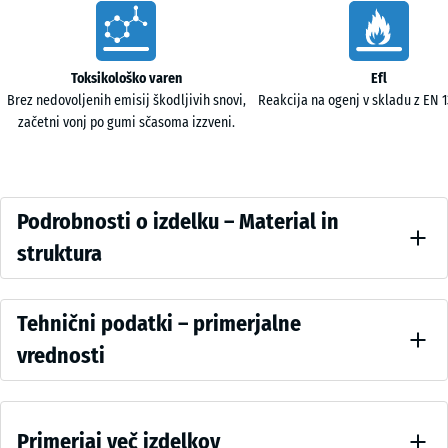
60
Vorteile
x
60
x
Toksikološko varen
Efl
1,5
Brez nedovoljenih emisij škodljivih snovi,
Reakcija na ogenj v skladu z EN 13
cm
začetni vonj po gumi sčasoma izzveni.
Podrobnosti
Podrobnosti o izdelku – Material in
o
struktura
izdelku
Barva
–
Vergleichswerte
Antracit
Tehnični podatki – primerjalne
Material
vrednosti
in
Antracit
struktura
deluje
Tlačna trdnost
umirjeno
- Vrednost
Primerjaj več izdelkov
lestvice 2 =
in