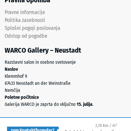
Pravna opomba
recikliranja
=
starih
Pravne informacije
pribl.
pnevmatik.
Politika zasebnosti
0,75
Kemično
Splošni pogoji poslovanja
je
mm
Odstop od pogodbe
mešanica
preostale
naravnega
WARCO Gallery – Neustadt
vdolbine
gumija
(NR)
po
Razstavni salon in osebno svetovanje
in
Naslov
24
stirenske
Klemmhof 9
urah
butadienskega
67433 Neustadt an der Weinstraße
gumija
razbremenitve
Nemčija
(SBR).
Poletne počitnice
(BS
Pri
Galerija WARCO je zaprta do vključno
15. julija
.
7188)
črnih
ali
antracitnih
2,78 Kos / m²
zum Kontaktformular?
proizvodih