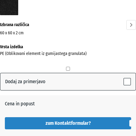
Antracit
(active)
Izbrana različica
60 x 60 x 2 cm
Dimenzije
Vrsta izdelka
za
PE (Oblikovani element iz gumijastega granulata)
pošiljanje
600
x
600
Dodaj za primerjavo
x
20
mm
Cena in popust
Izbrana
dimenzija
zum Kontaktformular?
z modrim
robom se