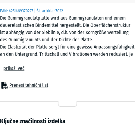
uporablja
EAN:
4251469370227
| Št. artikla:
7022
za
Die Gummigranulatplatte wird aus Gummigranulaten und einem
izračun
dauerelastischen Bindemittel hergestellt. Die Oberflächenstruktur
potreb
ist abhängig von der Sieblinie, d.h. von der Korngrößenverteilung
(razen če
des Gummigranulats und der Dichte der Platte.
je v
Die Elastizität der Platte sorgt für eine gewisse Anpassungsfähigkeit
podatkih
an den Untergrund. Trittschall und Vibrationen werden reduziert. Je
o izdelku
nach Dicke und Dichte kann die Wasserdurchlässigkeit variieren.
navedeno
prikaži več
drugače).
60
Prenesi tehnični list
x
60
x 2
cm
Ključne značilnosti izdelka