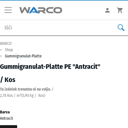
WARCO
Shop
Gummigranulat-Platte
Gummigranulat-Platte PE "Antracit"
/ Kos
Ta izdelek trenutno ni na voljo.
/
2,78 Kos / m²
(
5,90
kg
/ Kos)
Barva
Antracit