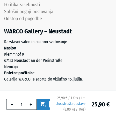
Politika zasebnosti
(BS
butadienskega
Splošni pogoji poslovanja
kavčuka
7188)
Odstop od pogodbe
(SBR).
Pri
WARCO Gallery – Neustadt
črnih
ali
/ 5
Razstavni salon in osebno svetovanje
antracitnih
Naslov
izdelkih
Klemmhof 9
se
67433 Neustadt an der Weinstraße
uporablja
Nemčija
brezbarvno
Tlačna
Poletne počitnice
vezivo.
trdnost
Galerija WARCO je zaprta do vključno
15. julija
.
Pri
materiala
barvnih
opisuje
različicah
njegovo
25,90 € / 1 Kos / tm
pigmentirano
odpornost
25,90 €
-
+
plus stroški dostave
vezivo
proti
(
8,80
kg
/ Kos)
Varne talne obloge.
tvori
lokaliziranim