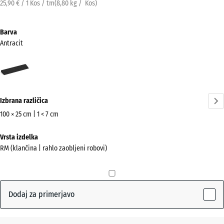
25,90 € / 1 Kos / tm
(
8,80
kg
/ Kos)
Barva
Antracit
Antracit
(active)
Izbrana različica
100 × 25 cm | 1 < 7 cm
Dimenzije
Vrsta izdelka
za
RM (klančina | rahlo zaobljeni robovi)
pošiljanje
1000
x
250
Dodaj za primerjavo
x
48