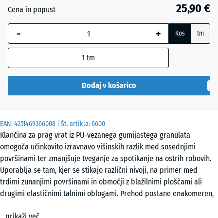
mm
25,90 €
Cena in popust
Izbrana
-
+
dimenzija
Kos
tm
z modrim
robom se
1
tm
uporablja
za
Dodaj v košarico
izračun
potreb
(razen če
EAN:
4251469366008
| Št. artikla:
6600
je v
Klančina za prag vrat iz PU-vezanega gumijastega granulata
podatkih
omogoča učinkovito izravnavo višinskih razlik med sosednjimi
o izdelku
površinami ter zmanjšuje tveganje za spotikanje na ostrih robovih.
navedeno
Uporablja se tam, kjer se stikajo različni nivoji, na primer med
drugače).
trdimi zunanjimi površinami in območji z blažilnimi ploščami ali
drugimi elastičnimi talnimi oblogami. Prehod postane enakomeren,
100
brez nenadnih prekinitev, kar izboljša varnost hoje ter omogoča bolj
×
prikaži več
tekoče premikanje tudi na mestih z večjim pretokom uporabnikov.
25