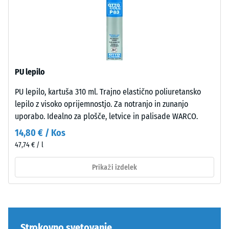
v
lestvice 2
noben
cm
- 6,10 €
sodobne
= 780 do
izdelek.
| 1
zunanje
840 kg/m³
< 5
površine
cm
in
Dušenje
udarcev,
urbano
PU lepilo
vibracij
okolje.
in hoje
100
PU lepilo, kartuša 310 ml. Trajno elastično poliuretansko
–
×
lepilo z visoko oprijemnostjo. Za notranjo in zunanjo
Materiál
Lestvica
25
uporabo. Idealno za plošče, letvice in palisade WARCO.
–
4 =
cm
- 3,00 €
močno
Zloženie
14,80 € / Kos
| 1
dušenje
a
47,74 € / l
< 6
štruktúra
Odpornost
cm
Prikaži izdelek
proti
obrabi –
Izdelek
Odpornost
je
100
proti
izdelan
×
abrazivni
iz
25
Strokovno svetovanje
obrabi –