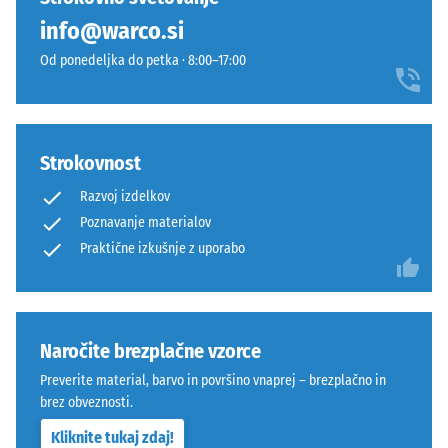
očiščenega
cm
+ 2,80 €
Vrednost
info@warco.si
gumijastega
| 1
lestvice 4
granulata
< 8
Od ponedeljka do petka · 8:00–17:00
=
ELT
cm
"odlično"
z
(BS 7188)
granulacijo
Prepustnost
od
100
Strokovnost
vode (EN
fine
×
12616) –
Razvoj izdelkov
do
25
Razred 4 =
srednje
Poznavanje materialov
cm
+ 5,60 €
Infiltracija
ter
Praktične izkušnje z uporabo
| 1
cca 600
iz
mm/h (600
< 9
poliuretanskega
l/h/m²)
cm
veziva.
Odpornost
ELT
Naročite brezplačne vzorce
proti
pomeni
100
zmrzali
Preverite material, barvo in površino vnaprej – brezplačno in
»End-
×
brez obveznosti.
Tlačna
of-
25
trdnost
Kliknite tukaj zdaj!
Life
cm