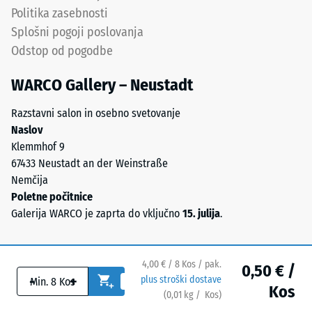
prost
Politika zasebnosti
težkih
Splošni pogoji poslovanja
kovin
Odstop od pogodbe
in
škodljivih
WARCO Gallery – Neustadt
onesnaževal.
PE-
Razstavni salon in osebno svetovanje
komponenta
Naslov
zagotavlja
Klemmhof 9
prožnost
67433 Neustadt an der Weinstraße
in
Nemčija
odpornost
Poletne počitnice
na
Galerija WARCO je zaprta do vključno
15. julija
.
kemikalije,
PP-
komponenta
4,00 € / 8 Kos / pak.
0,50 € /
pa
-
+
plus stroški dostave
Kos
prispeva
(
0,01
kg
/ Kos)
Varne talne obloge.
togost