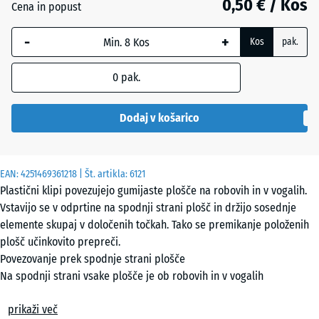
0,50 € / Kos
Cena in popust
-
+
Kos
pak.
0
pak.
Dodaj v košarico
EAN:
4251469361218
| Št. artikla:
6121
Plastični klipi povezujejo gumijaste plošče na robovih in v vogalih.
Vstavijo se v odprtine na spodnji strani plošč in držijo sosednje
elemente skupaj v določenih točkah. Tako se premikanje položenih
plošč učinkovito prepreči.
Povezovanje prek spodnje strani plošče
Na spodnji strani vsake plošče je ob robovih in v vogalih
razporejenih več odprtin. Postavljene so tako, da je klip mogoče
prikaži več
uporabiti na stiku dveh plošč ali na križiščih, kjer se srečajo tri