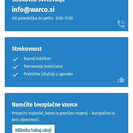
še
temen
info@warco.si
ni
videz
bil
Od ponedeljka do petka · 8:00–17:00
brez
izbran
sijaja
noben
z
izdelek.
brezčasnim
Strokovnost
značajem.
Razvoj izdelkov
Poznavanje materialov
Materiál
Praktične izkušnje z uporabo
–
Zloženie
a
štruktúra
Naročite brezplačne vzorce
Ta
Preverite material, barvo in površino vnaprej – brezplačno in
brez obveznosti.
proizvod
je
Kliknite tukaj zdaj!