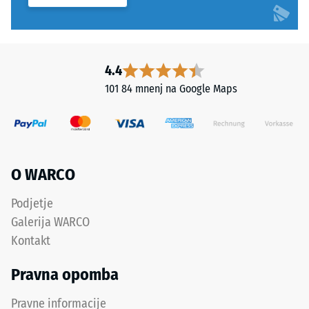
narejen
iz
plastičnega
regranulata,
4.4
pridobitega
iz
101 84 mnenj na Google Maps
sortiranih
zavrnjenih
serij
novih
proizvodov
O WARCO
iz
polietilena
Podjetje
(PE)
Galerija WARCO
in
Kontakt
polipropilena
(PP).
Pravna opomba
Granulat
je
Pravne informacije