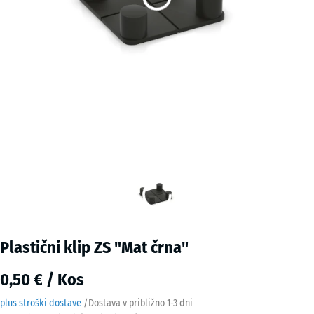
Plastični klip ZS "Mat črna"
0,50 € / Kos
plus stroški dostave
/
Dostava v približno
1-3 dni