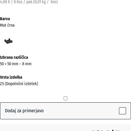
4,00 € / 8 Kos / pak.
(
0,01
kg
/ Kos)
Barva
Mat črna
Mat
črna
(active)
Izbrana različica
50 × 50 mm – 8 mm
Vrsta izdelka
ZS (Dopolnilni izdelek)
Dodaj za primerjavo