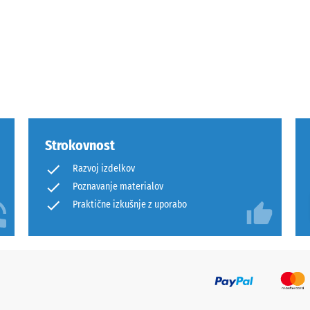
tale
Strokovnost
ine
Razvoj izdelkov
Poznavanje materialov
Praktične izkušnje z uporabo
emenitve