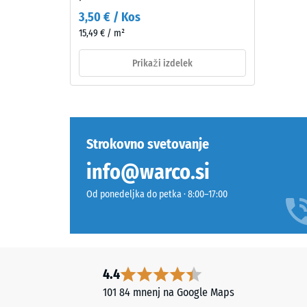
videz.
2
3,50 € / Kos
Ob
15,49 € / m²
=
obrabi
lahko
pribl.
Prikaži izdelek
ton
0,75
nekoliko
mm
potemni,
pri
preos
temnem
Strokovno svetovanje
vdolb
odtenku
po
info@warco.si
pa
je
24
Od ponedeljka do petka · 8:00–17:00
učinek
urah
manj
razbr
izrazit.
(BS
4.4
7188)
Materiál
101 84 mnenj na Google Maps
–