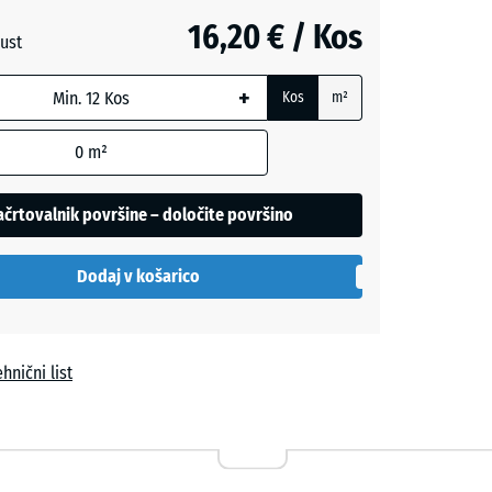
16,20 € / Kos
ust
+
Kos
m²
o
+ 0,50 €
0
m²
črtovalnik površine – določite površino
Dodaj v košarico
hnični list