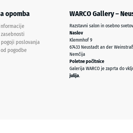
na opomba
WARCO Gallery – Neu
informacije
Razstavni salon in osebno sveto
Naslov
a zasebnosti
Klemmhof 9
 pogoji poslovanja
67433 Neustadt an der Weinstra
 od pogodbe
Nemčija
Poletne počitnice
a
Galerija WARCO je zaprta do vkl
julija
.
st
ranim
itvam.