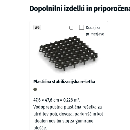
–
zasnova omogoča preprosto vzdrževanje in dolgoro
Skrilavosiva
Dopolnilni izdelki in priporoč
Material
Navidez
in
Dušenje 
Črn
struktura
ELT-
Dodaj za
WG
Razred p
primerjavo
granulat
Odpornos
je
povezan
Prepustn
s
Protizdr
skrilasto
sivim
Toplotna
pigmentiranim
Odporno
Plastična stabilizacijska rešetka
PU-
Tlačn
vezivom.
Površina
trdno
47,6 × 47,6 cm = 0,226 m².
ima
Vodoprepustna plastična rešetka za
-
hladen
utrditev poti, dovoza, parkirišč in kot
Vredn
temno
idealen nosilni sloj za gumirane
siv
lestvi
plošče.