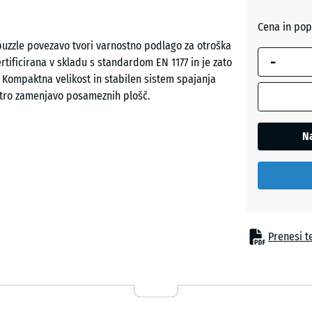
rdeča
Cena in pop
puzzle povezavo tvori varnostno podlago za otroška
-
ertificirana v skladu s standardom EN 1177 in je zato
Travnat
 Kompaktna velikost in stabilen sistem spajanja
zelena
itro zamenjavo posameznih plošč.
Na
ba otroke zaščititi pri padcih z višine do 150 cm.
višino, kot so klasični tobogani, vzmetna igrala,
kombinirana igrala v vrtcih, šolah ter na javnih in
Prenesi te
vezanega s poliuretanskim vezivom. ELT pomeni »End
ikliranjem odsluženih avtomobilskih pnevmatik. Pri
rvnih izvedbah pa pigmentirano vezivo, ki prekrije