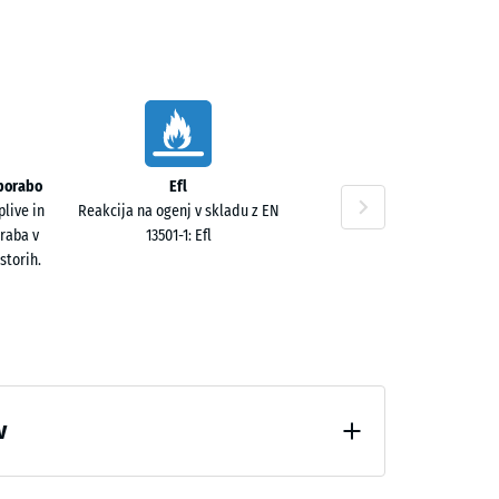
uporabo
Efl
live in
Reakcija na ogenj v skladu z EN
raba v
13501-1: Efl
storih.
v
zbremenitve (BS 7188)