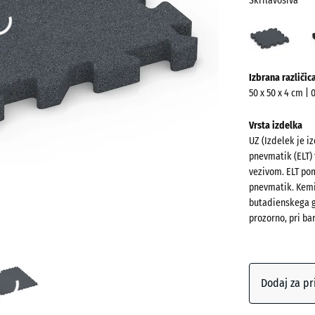
Skrilavosiva
Skril
(acti
Več
Izbrana različic
informacij
50 x 50 x 4 cm | 
o
barvah?
Vrsta izdelka
UZ (Izdelek je i
Prikaži
pnevmatik (ELT) 
barvno
vezivom. ELT pom
paleto
pnevmatik. Kemi
butadienskega gu
Skrilavo
prozorno, pri ba
Antracit
Dodaj za pr
Opečno