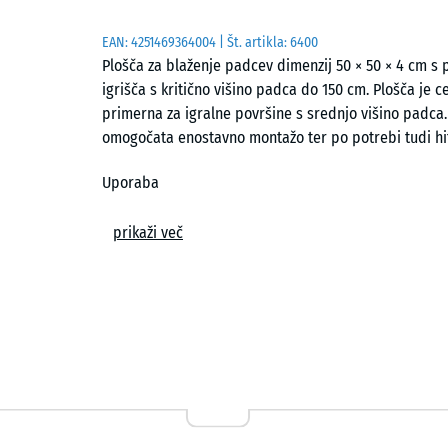
EAN:
4251469364004
| Št. artikla:
6400
Plošča za blaženje padcev dimenzij 50 × 50 × 4 cm s 
igrišča s kritično višino padca do 150 cm. Plošča je c
primerna za igralne površine s srednjo višino padca.
omogočata enostavno montažo ter po potrebi tudi h
Uporaba
Plošča debeline 4 cm se uporablja povsod, kjer je tre
prikaži več
Tipične uporabe vključujejo igralno opremo s srednjo 
ravnotežni elementi, manjše plezalne konstrukcije ali 
zasebnih otroških igriščih.
Zgradba in material
Plošča je izdelana iz ELT gumijastega granulata, po
of Life Tyres« in označuje granulat, pridobljen z rec
črnih ploščah se uporablja brezbarvno vezivo, pri ba