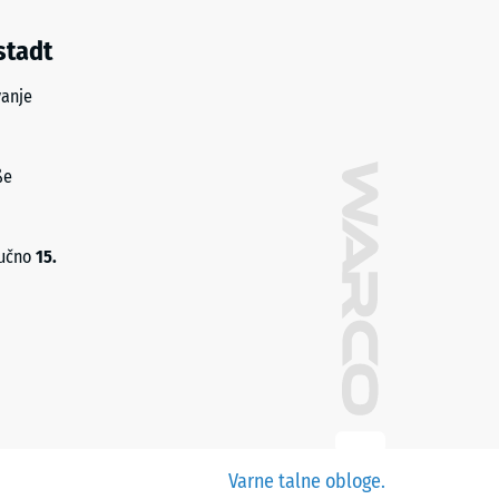
stadt
vanje
ße
jučno
15.
Varne talne obloge.