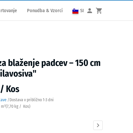
rtovanje
Ponudba & Vzorci
SI
za blaženje padcev – 150 cm
ilavosiva"
 / Kos
tave
/
Dostava v približno
1-3 dni
/ m²
(
7,70
kg
/ Kos)