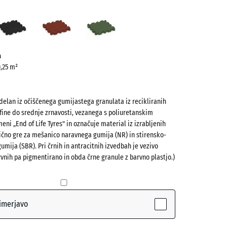
avosiva
Antracit
Opečno
Travnato
ve)
rdeča
zelena
a
0,25 m²
zdelan iz očiščenega gumijastega granulata iz recikliranih
fine do srednje zrnavosti, vezanega s poliuretanskim
eni „End of Life Tyres" in označuje material iz izrabljenih
čno gre za mešanico naravnega gumija (NR) in stirensko-
mija (SBR). Pri črnih in antracitnih izvedbah je vezivo
(active)
siva
rvnih pa pigmentirano in obda črne granule z barvno plastjo.)
- 0,50 €
imerjavo