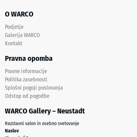
granulata
ELT
Toplotna
O WARCO
je
izolacija –
protizdrsna
Vrednost
Podjetje
in
lestvice 4 =
Galerija WARCO
Toplotna
odporna
Kontakt
prevodnost
proti
pribl. 0,09
obrabi.
Pravna opomba
W/(m·K)
Spodnja
plast
Odpornost
Pravne informacije
iz
proti
Politika zasebnosti
grobejšega
zmrzali
Splošni pogoji poslovanja
granulata
Tlačna
Odstop od pogodbe
zagotavlja
trdnost
elastičnost,
WARCO Gallery – Neustadt
-
blaženje
udarcev
Vrednost
Razstavni salon in osebno svetovanje
in
lestvice
Naslov
dobro