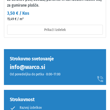
–
4 =
za gumirane plošče.
močno
Zloženie
dušenje
a
3,50 € / Kos
štruktúra
15,49 € / m²
Razred
protidrsnosti
Prikaži izdelek
DS (EN 14041)
- Vrednost
Izdelek
lestvice 3 =
ima
Koeficient
dvoslojno
trenja ca.
zgradbo
0,45
Strokovno svetovanje
iz
info@warco.si
Odpornost
očiščenega
proti
črnega
Od ponedeljka do petka · 8:00–17:00
obrabi –
gumijastega
Odpornost
granulata
proti
ELT,
abrazivni
vezanega
Strokovnost
obrabi –
s
Vrednost
Razvoj izdelkov
poliuretanskim
lestvice 4