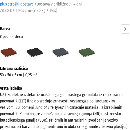
plus stroški dostave
/
Dostava v približno
7-14 dni
78,80 € / 4 Kos / m²
(
9,80
kg
/ Kos)
Barva
Opečno rdeča
Opečno
Antracit
Skrilavosiva
Travnato
rdeča
zelena
(active)
Več
Izbrana različica
informacij
50 x 50 x 5 cm | 0,25 m²
o
barvah?
Vrsta izdelka
UZ (Izdelek je izdelan iz očiščenega gumijastega granulata iz recikliranih
Prikaži
pnevmatik (ELT) fine do srednje zrnavosti, vezanega s poliuretanskim
barvno
vezivom. ELT pomeni „End of Life Tyres" in označuje material iz izrabljenih
paleto
pnevmatik. Kemično gre za mešanico naravnega gumija (NR) in stirensko-
butadienskega gumija (SBR). Pri črnih in antracitnih izvedbah je vezivo
Opečno
prozorno, pri barvnih pa pigmentirano in obda črne granule z barvno plastjo.)
(active)
rdeča