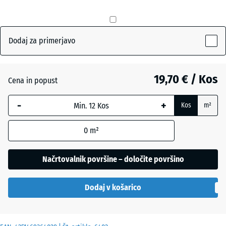
Antracit
- 0,60 €
Dodaj za primerjavo
Skrilavosiva
19,70 € / Kos
Cena in popust
-
+
Kos
m²
Travnato
+ 0,50 €
zelena
0
m²
Načrtovalnik površine – določite površino
Dodaj v košarico