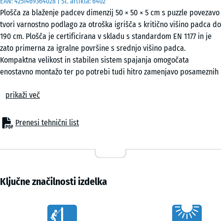
EAN:
4251469364028
| Št. artikla:
6402
Plošča za blaženje padcev dimenzij 50 × 50 × 5 cm s puzzle povezavo
tvori varnostno podlago za otroška igrišča s kritično višino padca do
190 cm. Plošča je certificirana v skladu s standardom EN 1177 in je
zato primerna za igralne površine s srednjo višino padca.
Kompaktna velikost in stabilen sistem spajanja omogočata
enostavno montažo ter po potrebi tudi hitro zamenjavo posameznih
plošč.
prikaži več
Uporaba
Plošča debeline 5 cm se uporablja povsod, kjer je treba otroke
zaščititi pri padcih z višine do 190 cm. Tipične uporabe vključujejo
Prenesi tehnični list
igralno opremo s srednjo ali večjo višino, kot so kombinirane
plezalne konstrukcije, plezalni stolpi, mreže za plezanje, večji
tobogani ali obsežnejši igralni sistemi na šolskih igriščih in javnih
otroških igriščih.
Zgradba in material
Ključne značilnosti izdelka
Plošča je izdelana iz ELT gumijastega granulata, povezanega s
poliuretanskim vezivom. ELT pomeni »End of Life Tyres« in označuje
Vorteile
granulat, pridobljen z recikliranjem odsluženih avtomobilskih