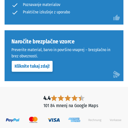
Poznavanje materialov
vezivom.
=
ELT
Praktične izkušnje z uporabo
"odlično"
(BS 7188)
pomeni
„End
Prepustnost
of
vode (EN
Life
Naročite brezplačne vzorce
12616) –
Tyres"
Razred 5 =
Preverite material, barvo in površino vnaprej – brezplačno in
in
Infiltracija
brez obveznosti.
označuje
cca 1000
Kliknite tukaj zdaj!
mm/h (1000
granulat
l/h/m²)
iz
recikliranih
Protizdrsnost
pnevmatik.
(EN 16165) –
Zgornja
Vrednost
4.4
obrabna
lestvice 4 =
101 84 mnenj na Google Maps
plast
povprečni
sprejemni
iz
kot ca. 16°,
finega
skupina R10