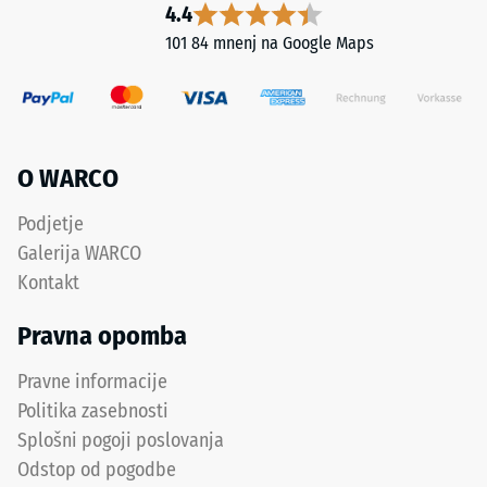
=
4.4
pribl.
101 84 mnenj na Google Maps
Namestitev
0,75
–
mm
Obdelava
–
preostale
Montaža
vdolbine
O WARCO
po
Podjetje
Sistem
24
temelji
Galerija WARCO
na
urah
Kontakt
puzzle
razbremenitve
zobčenju
Pravna opomba
(BS
na
Pravne informacije
vseh
7188)
štirih
Politika zasebnosti
straneh,
Splošni pogoji poslovanja
vsaka
Odstop od pogodbe
stran