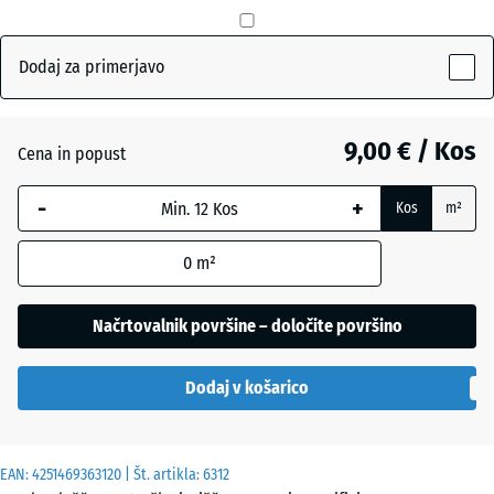
mm
Opečno
+ 0,50 €
rdeča
Izbrana
Dodaj za primerjavo
dimenzija
z modrim
Skrilavosiva
+ 0,50 €
robom se
9,00 € / Kos
Cena in popust
uporablja
za
-
+
Travnato
Kos
m²
izračun
+ 1,10 €
zelena
potreb
0
m²
(razen če
je v
podatkih
Načrtovalnik površine – določite površino
o izdelku
navedeno
Dodaj v košarico
drugače).
50
EAN:
4251469363120
| Št. artikla:
6312
x