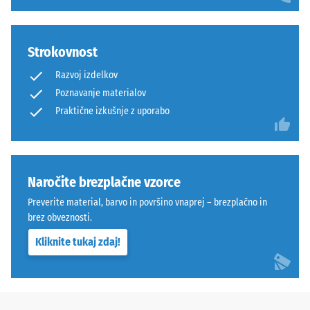
priporočljivo – guma se lahko razširi, kar oteži natančno
je
nosilne plasti, zato podlaga ostane v celoti prekrita.
izolacija –
polaganje.
protizdrsna
Vrednost
in
lestvice 3 =
Strokovnost
Toplotna
odporna
prevodnost
proti
Razvoj izdelkov
pribl. 0,11
obrabi.
Poznavanje materialov
W/(m·K)
Spodnja
Praktične izkušnje z uporabo
plast
Odpornost
iz
proti
grobejšega
zmrzali
granulata
Tlačna
Naročite brezplačne vzorce
zagotavlja
trdnost
Preverite material, barvo in površino vnaprej – brezplačno in
elastičnost,
brez obveznosti.
-
blaženje
udarcev
Kliknite tukaj zdaj!
Vrednost
in
lestvice
dobro
2
prepustnost
vode.