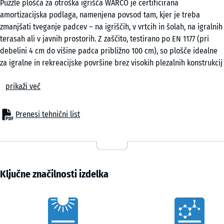
Puzzle plošča za otroška igrišča WARCO je certificirana
50
amortizacijska podlaga, namenjena povsod tam, kjer je treba
x 2
zmanjšati tveganje padcev – na igriščih, v vrtcih in šolah, na igralnih
cm
terasah ali v javnih prostorih. Z zaščito, testirano po EN 1177 (pri
|
debelini 4 cm do višine padca približno 100 cm), so plošče idealne
0,25
za igralne in rekreacijske površine brez visokih plezalnih konstrukcij
m²
ali dvignjenih ploščadi. Tudi v domovih za starejše, rehabilitacijskih
prikaži več
centrih ali fitnes prostorih so puzzle plošče preizkušena rešitev, ki
združuje varnost, udobje in gospodarnost.
50
Tipične uporabe
x
Prenesi tehnični list
– Igralna območja za majhne otroke, ravnotežne in gibalne površine
50
– Šolska igrišča in javne površine
x 3
+ 3,10 €
– Terase z igralnimi elementi ali prostori za počitek
cm
– Fitnes in zunanje vadbene površine
|
– Domovi za starejše, rehabilitacijski in terapevtski prostori
Ključne značilnosti izdelka
0,25
Material in zgradba
m²
Plošče so izdelane iz PU-vezanega gumijastega granulata z elastično
Vorteile
in protizdrsno površino. V debelini 3 ali 4 cm zagotavljajo zanesljivo
absorpcijo udarcev ob nizki vgradni višini. Stranski puzzle spoj
50