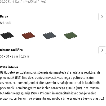
36,00 € / 4 Kos / m²
(
4,75
kg
/ Kos)
Barva
Antracit
Antracit
Opečno
Skrilavosiva
Travnato
(active)
rdeča
zelena
Več
Izbrana različica
informacij
o
50 x 50 x 2 cm | 0,25 m²
barvah?
Dimenzije
Vrsta izdelka
za
Prikaži
UZ (Izdelek je izdelan iz očiščenega gumijastega granulata iz recikliranih
pošiljanje
barvno
pnevmatik (ELT) fine do srednje zrnavosti, vezanega s poliuretanskim
540
paleto
vezivom. ELT pomeni „End of Life Tyres" in označuje material iz izrabljenih
x
pnevmatik. Kemično gre za mešanico naravnega gumija (NR) in stirensko-
(active)
Antracit
540
butadienskega gumija (SBR). Pri črnih in antracitnih izvedbah je vezivo
x
prozorno, pri barvnih pa pigmentirano in obda črne granule z barvno plastjo.)
20