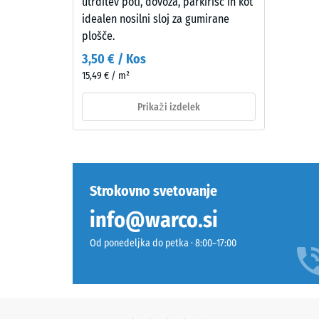
utrditev poti, dovoza, parkirišč in kot
Zloženie
idealen nosilni sloj za gumirane
a
plošče.
štruktúra
2 / 5
3,50 € / Kos
15,49 € / m²
Izdelek
Prikaži izdelek
ima
Tlačna
dvoslojno
trdnost
zgradbo
material
iz
opisuje
očiščenega
Strokovno svetovanje
njegovo
črnega
odporno
info@warco.si
gumijastega
proti
granulata
Od ponedeljka do petka · 8:00–17:00
lokalizi
ELT,
obremen
vezanega
Pove
s
nam,
poliuretanskim
v