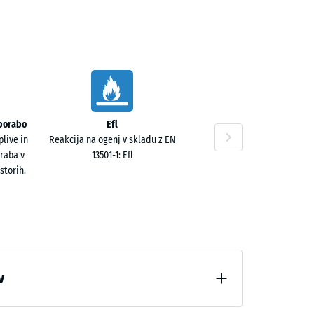
uporabo
Efl
,20 €
live in
Reakcija na ogenj v skladu z EN
raba v
13501-1: Efl
storih.
v
0 €