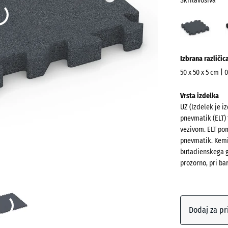
Skrilavosiva
Skril
(acti
Več
Izbrana različic
informacij
o
50 x 50 x 5 cm | 
barvah?
Dimenzije
Vrsta izdelka
za
Prikaži
UZ (Izdelek je i
pošiljanje
barvno
pnevmatik (ELT) 
540
paleto
vezivom. ELT pom
x
pnevmatik. Kemi
Skrilavo
540
butadienskega gu
x
prozorno, pri ba
50
mm
Antracit
Izbrana
Dodaj za pr
dimenzija
Opečno