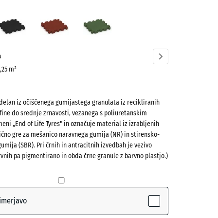
avosiva
Antracit
Opečno
Travnato
ve)
rdeča
zelena
a
0,25 m²
zdelan iz očiščenega gumijastega granulata iz recikliranih
fine do srednje zrnavosti, vezanega s poliuretanskim
eni „End of Life Tyres" in označuje material iz izrabljenih
čno gre za mešanico naravnega gumija (NR) in stirensko-
(active)
siva
mija (SBR). Pri črnih in antracitnih izvedbah je vezivo
rvnih pa pigmentirano in obda črne granule z barvno plastjo.)
- 0,60 €
imerjavo