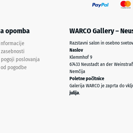
na opomba
WARCO Gallery – Neu
a,
informacije
Razstavni salon in osebno sveto
Naslov
a zasebnosti
Klemmhof 9
 pogoji poslovanja
a
67433 Neustadt an der Weinstra
 od pogodbe
Nemčija
Poletne počitnice
Galerija WARCO je zaprta do vkl
julija
.