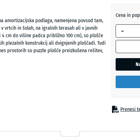
z modrim
rdeča
robom se
Cena in pop
uporablja
rana amortizacijska podlaga, namenjena povsod tam,
za
v vrtcih in šolah, na igralnih terasah ali v javnih
Travnat
-
izračun
ni 4 cm do višine padca približno 100 cm), so plošče
zelena
potreb
ih plezalnih konstrukcij ali dvignjenih ploščadi. Tudi
(razen če
itnes prostorih so puzzle plošče preizkušena rešitev,
je v
podatkih
Na
o izdelku
navedeno
drugače).
ibalne površine
50
x
Prenesi te
50
x 5
cm
|