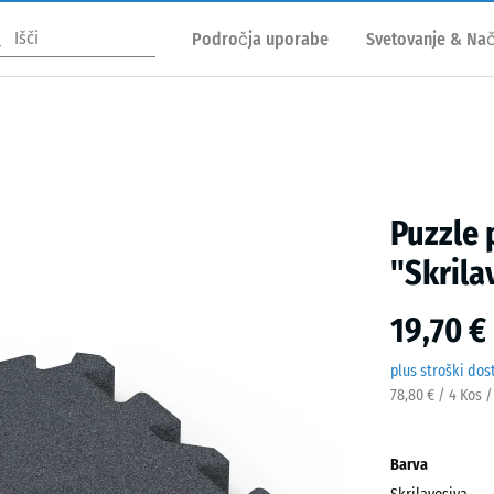
Področja uporabe
Svetovanje & Nač
Puzzle 
"Skrila
19,70 €
plus stroški dos
78,80 € / 4 Kos 
Barva