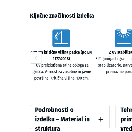
– Domovi za starejše, rehabilitacijski in terapevtski p
Ključne značilnosti izdelka
Material in zgradba
Plošče so izdelane iz PU-vezanega gumijastega granul
Vorteile
3 ali 4 cm zagotavljajo zanesljivo absorpcijo udarcev 
omogoča natančno in tesno povezavo, medtem ko rahl
190 cm kritična višina padca (po EN
Z UV stabiliza
Povezava & polaganje
1177:2018)
ELT gumijasti granula
TÜV preizkušena talna obloga za
stabilizatorje. Barva
Plošče se polagajo plavajoče in povezujejo prek puzz
igrišča. Varnost za zasebne in javne
premaz ne por
križnim fugnim vzorcem, ki zagotavlja varno in trdn
površine. Kritična višina: 190 cm.
enostavno montažo brez posebnega orodja.
Lastnosti & varnost
Podrobnosti
Vergle
Podrobnosti o
Tehn
Protizdrsne v suhih in mokrih pogojih, vedno vodopre
podlago ali – pri vezani podlagi – odteka skozi inte
o
izdelku – Material in
pri
tvorijo luže ali prah in površina ostane uporabna vs
izdelku
struktura
vre
ali prodnate mreže) preprečujejo zatesnitev tal.