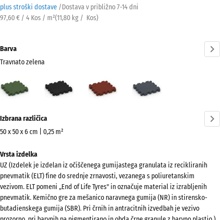
plus stroški dostave
/
Dostava v približno
7-14 dni
97,60 € / 4 Kos / m²
(
11,80
kg
/ Kos)
Barva
Travnato zelena
Travnato
Antracit
Opečno
Skrilavosiva
zelena
rdeča
(active)
Več
Izbrana različica
informacij
o
50 x 50 x 6 cm | 0,25 m²
barvah?
Dimenzije
Vrsta izdelka
za
Prikaži
UZ (Izdelek je izdelan iz očiščenega gumijastega granulata iz recikliranih
pošiljanje
barvno
pnevmatik (ELT) fine do srednje zrnavosti, vezanega s poliuretanskim
540
paleto
vezivom. ELT pomeni „End of Life Tyres" in označuje material iz izrabljenih
x
pnevmatik. Kemično gre za mešanico naravnega gumija (NR) in stirensko-
Travnato
540
butadienskega gumija (SBR). Pri črnih in antracitnih izvedbah je vezivo
(active)
zelena
x
prozorno, pri barvnih pa pigmentirano in obda črne granule z barvno plastjo.)