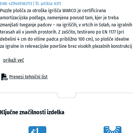
EAN:
4251469363113
| Št. artikla:
6311
x
Puzzle plošča za otroška igrišča WARCO je certificirana
50
amortizacijska podlaga, namenjena povsod tam, kjer je treba
x 6
zmanjšati tveganje padcev – na igriščih, v vrtcih in šolah, na igralnih
cm
terasah ali v javnih prostorih. Z zaščito, testirano po EN 1177 (pri
|
debelini 4 cm do višine padca približno 100 cm), so plošče idealne
0,25
za igralne in rekreacijske površine brez visokih plezalnih konstrukcij
m²
ali dvignjenih ploščadi. Tudi v domovih za starejše, rehabilitacijskih
prikaži več
centrih ali fitnes prostorih so puzzle plošče preizkušena rešitev, ki
združuje varnost, udobje in gospodarnost.
50
Tipične uporabe
x
Prenesi tehnični list
– Igralna območja za majhne otroke, ravnotežne in gibalne površine
50
– Šolska igrišča in javne površine
x 2
- 14,30 €
– Terase z igralnimi elementi ali prostori za počitek
cm
– Fitnes in zunanje vadbene površine
|
– Domovi za starejše, rehabilitacijski in terapevtski prostori
Ključne značilnosti izdelka
0,25
Material in zgradba
m²
Plošče so izdelane iz PU-vezanega gumijastega granulata z elastično
Vorteile
in protizdrsno površino. V debelini 3 ali 4 cm zagotavljajo zanesljivo