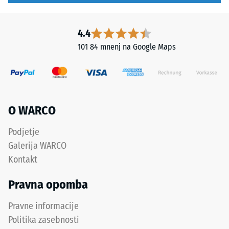
2
Spodnja
plast
=
4.4
iz
pribl.
101 84 mnenj na Google Maps
grobejšega
0,75
granulata
zagotavlja
mm
elastičnost,
preostale
blaženje
vdolbine
O WARCO
udarcev
in
po
Podjetje
dobro
24
Galerija WARCO
prepustnost
urah
vode.
Kontakt
razbremenitve
Pravna opomba
Namestitev
(BS
–
Pravne informacije
7188)
Obdelava
Politika zasebnosti
–