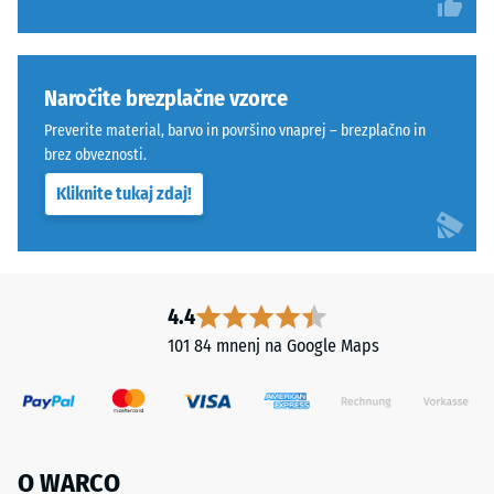
in hoje
Materiál
–
–
Lestvica
3 =
Zloženie
Naročite brezplačne vzorce
izrazito
a
Preverite material, barvo in površino vnaprej – brezplačno in
dušenje
štruktúra
brez obveznosti.
Razred
Kliknite tukaj zdaj!
protidrsnosti
Ta
DS (EN 14041)
proizvod
- Vrednost
je
lestvice 2 =
narejen
Koeficient
iz
4.4
trenja ca.
očiščenega
0,38
101 84 mnenj na Google Maps
granulata
Odpornost
iz
proti
recikliranih
obrabi –
pnevmatik
Odpornost
s
O WARCO
proti
fino