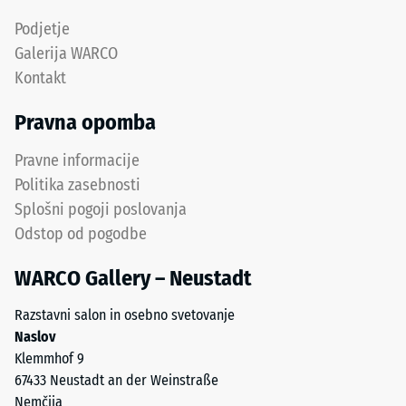
abrazivni
do
Podjetje
obrabi –
srednje
Vrednost
Galerija WARCO
zrnavostjo,
lestvice 5
Kontakt
vezanega
=
s
"izjemno"
Pravna opomba
(BS 7188)
poliuretanskim
vezivom.
Pravne informacije
Prepustnost
ELT
vode (EN
Politika zasebnosti
pomeni
12616) –
Splošni pogoji poslovanja
"End
Razred 2 =
Odstop od pogodbe
of
Infiltracija
Life
do 10 mm/h
WARCO Gallery – Neustadt
(10 l/h/m²)
Tyres"
in
Protizdrsnost
Razstavni salon in osebno svetovanje
se
(EN 16165) –
Naslov
nanaša
Vrednost
Klemmhof 9
na
lestvice 3 =
67433 Neustadt an der Weinstraße
gumijasti
povprečni
Nemčija