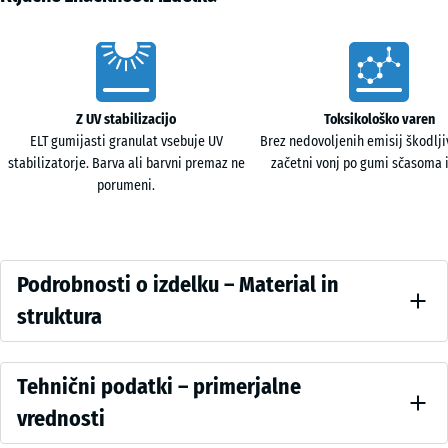
Vorteile
Z UV stabilizacijo
Toksikološko varen
ELT gumijasti granulat vsebuje UV
Brez nedovoljenih emisij škodljiv
stabilizatorje. Barva ali barvni premaz ne
začetni vonj po gumi sčasoma i
porumeni.
Podrobnosti
Podrobnosti o izdelku – Material in
o
struktura
izdelku
Barva
–
Vergleichswerte
Antracit
Tehnični podatki – primerjalne
Material
vrednosti
in
Antracit