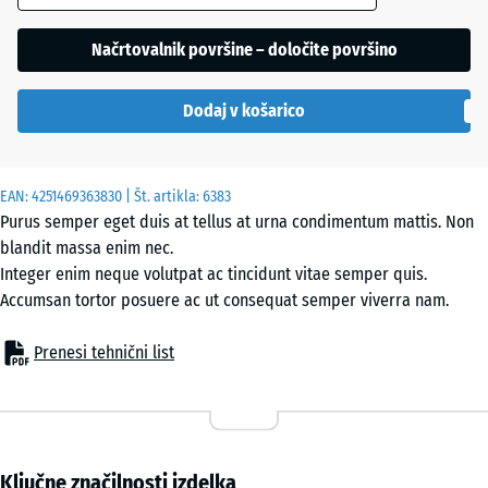
Načrtovalnik površine – določite površino
Dodaj v košarico
EAN:
4251469363830
| Št. artikla:
6383
Purus semper eget duis at tellus at urna condimentum mattis. Non
blandit massa enim nec.
Integer enim neque volutpat ac tincidunt vitae semper quis.
Accumsan tortor posuere ac ut consequat semper viverra nam.
Prenesi tehnični list
Ključne značilnosti izdelka