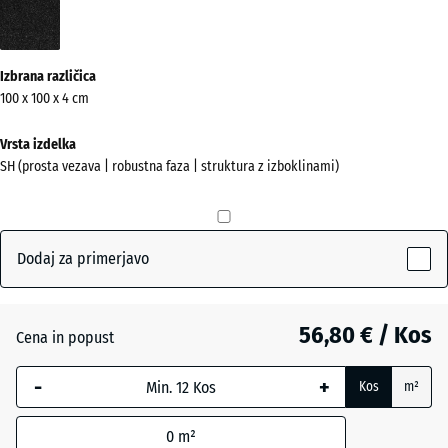
Antracit
(active)
Izbrana različica
100 x 100 x 4 cm
Vrsta izdelka
SH (prosta vezava | robustna faza | struktura z izboklinami)
Dodaj za primerjavo
56,80 € / Kos
Cena in popust
-
+
Kos
m²
0
m²