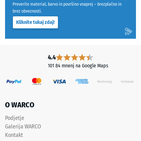
Preverite material, barvo in površino vnaprej – brezplačno in
štruktúra
Razred
brez obveznosti.
protidrsnosti
Kliknite tukaj zdaj!
DS (EN 14041)
Izdelek
- Vrednost
je
lestvice 4 =
izdelan
Koeficient
iz
trenja ca.
očiščenega
4.4
0,53
gumijastega
101 84 mnenj na Google Maps
Odpornost
granulata
proti
ELT
obrabi –
z
Odpornost
granulacijo
proti
od
O WARCO
abrazivni
fine
obrabi –
do
Podjetje
Vrednost
srednje
lestvice 4
Galerija WARCO
ter
=
Kontakt
iz
"odlično"