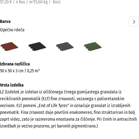
57,20 € / 4 Kos / m²
(
5,60
kg
/ Kos)
Barva
Opečno rdeča
Opečno
Antracit
Skrilavosiva
Travnato
rdeča
zelena
(active)
Več
Izbrana različica
informacij
50 x 50 x 3 cm | 0,25 m²
o
barvah?
Vrsta izdelka
LZ (Izdelek je izdelan iz očiščenega črnega gumijastega granulata iz
Prikaži
recikliranih pnevmatik (ELT) fine zrnavosti, vezanega s poliuretanskim
barvno
vezivom. ELT pomeni „End of Life Tyres" in označuje granulat iz izrabljenih
paleto
pnevmatik. Fina zrnavost daje površini enakomeren, fino strukturiran in bolj
zaprt videz, zato je razmeroma enostavna za čiščenje. Pri črnih in antracitnih
Opečno
izvedbah je vezivo prozorno, pri barvnih pigmentirano.)
(active)
rdeča