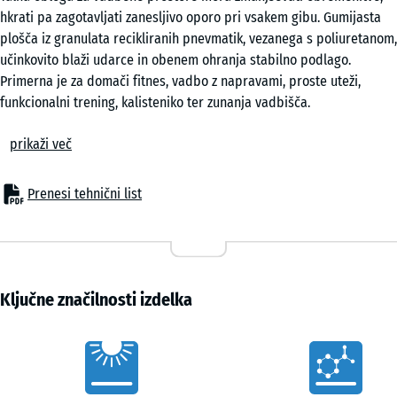
hkrati pa zagotavljati zanesljivo oporo pri vsakem gibu. Gumijasta
plošča iz granulata recikliranih pnevmatik, vezanega s poliuretanom,
učinkovito blaži udarce in obenem ohranja stabilno podlago.
Primerna je za domači fitnes, vadbo z napravami, proste uteži,
funkcionalni trening, kalisteniko ter zunanja vadbišča.
Stabilna opora pri vadbi
prikaži več
Ob vsakem doskoku ali odlaganju uteži podlaga pomaga porazdeliti
udarne obremenitve skozi daljši čas. Tako pomaga zmanjšati
obremenitev sklepov in hrbtenice, hkrati pa ostane dovolj čvrsta za
Prenesi tehnični list
varno izvajanje zahtevnih vaj. Elastičnost je uravnotežena, zato pod
večjimi obremenitvami ne daje občutka udiranja in omogoča
natančen nadzor gibanja.
Enostavno polaganje
Plošče se polagajo plavajoče brez lepila in vijakov. Skrit puzzle spoj
Ključne značilnosti izdelka
poskrbi za trdno povezavo med elementi, zato nastane enotna in
stabilna površina. Polaganje je mogoče v križni vezavi ali z zamikom
Vorteile
za tretjino, posamezne plošče pa je mogoče kadar koli odstraniti in
zamenjati brez posega v preostalo površino.