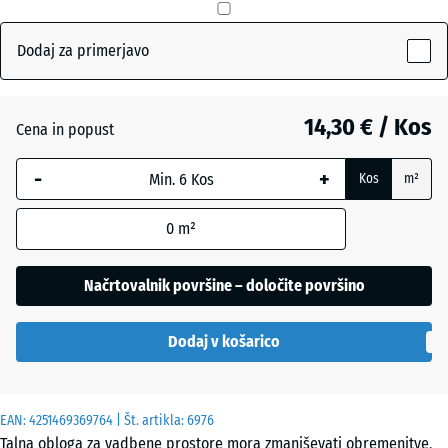
Antracit
- 1,60 €
Dodaj za primerjavo
Skrilavosiva
+ 0,60 €
14,30 € / Kos
Cena in popust
-
+
Kos
m²
Travnato
+ 1,40 €
zelena
0
m²
Načrtovalnik površine – določite površino
Dodaj v košarico
EAN:
4251469369764
| Št. artikla:
6976
Talna obloga za vadbene prostore mora zmanjševati obremenitve,