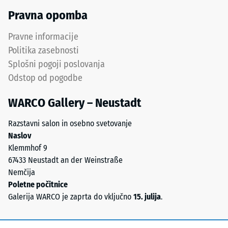
poliuretanskega
(BS 7188)
Pravna opomba
veziva.
Prepustnost
ELT
Pravne informacije
vode (EN
pomeni
12616) –
Politika zasebnosti
»End-
Razred 3 =
Splošni pogoji poslovanja
of-
Infiltracija
Odstop od pogodbe
Life
cca 300
Tyres«
mm/h (300
WARCO Gallery – Neustadt
l/h/m²)
in
označuje
Protizdrsnost
Razstavni salon in osebno svetovanje
gumo,
(EN 16165) –
Naslov
pridobljeno
Vrednost
Klemmhof 9
z
lestvice 4 =
67433 Neustadt an der Weinstraße
recikliranjem
povprečni
Nemčija
izrabljenih
sprejemni
Poletne počitnice
kot ca. 16°,
pnevmatik.
Galerija WARCO je zaprta do vključno
15. julija
.
skupina R10
Kemijsko
gledano
Toplotna
gre