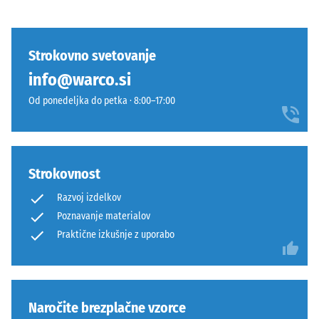
zemeljski
vdolbine po 24
Za
značaj
urah
primerjavo
in
razbremenitve
izdelkov
živahno
Strokovno svetovanje
(BS 7188)
še
strukturo
info@warco.si
ni
Navidezna
granulata,
bil
gostota -
Od ponedeljka do petka · 8:00–17:00
zato
izbran
vrednost
se
lestvice 2
noben
naravno
= 780 do
izdelek.
poda
840 kg/m³
na
Strokovnost
vrtove
Dušenje
Razvoj izdelkov
udarcev,
in
Poznavanje materialov
vibracij
terase.
Praktične izkušnje z uporabo
in hoje
–
Materiál
Lestvica
–
3 =
izrazito
Zloženie
Naročite brezplačne vzorce
dušenje
a