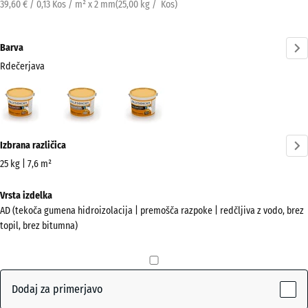
39,60 € / 0,13 Kos / m² x 2 mm
(
25,00
kg
/ Kos)
Barva
Rdečerjava
Rdečerjava
Siva
Črna
(active)
Več
Izbrana različica
informacij
o
25 kg | 7,6 m²
barvah?
Dimenzije
Vrsta izdelka
za
Prikaži
AD (tekoča gumena hidroizolacija | premošča razpoke | redčljiva z vodo, brez
pošiljanje
barvno
topil, brez bitumna)
385
paleto
x
(active)
Rdečerjava
385
x
Dodaj za primerjavo
325