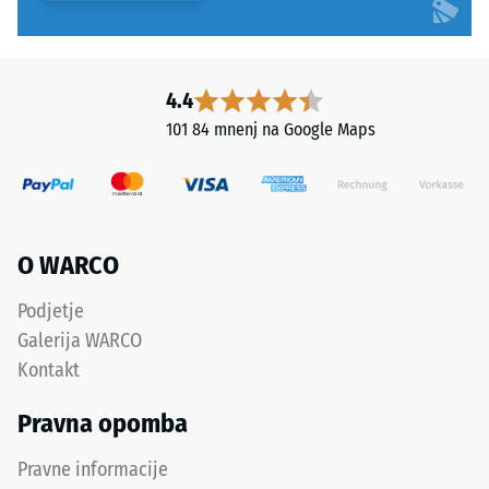
medasto
konsistenco
in
po
4.4
sušenju
101 84 mnenj na Google Maps
tvori
elastično
gumijasto
membrano
z
O WARCO
visoko
razteznostjo
Podjetje
pri
Galerija WARCO
pretrgu.
Formulacija
Kontakt
ne
Pravna opomba
vsebuje
snovi,
Pravne informacije
škodljivih