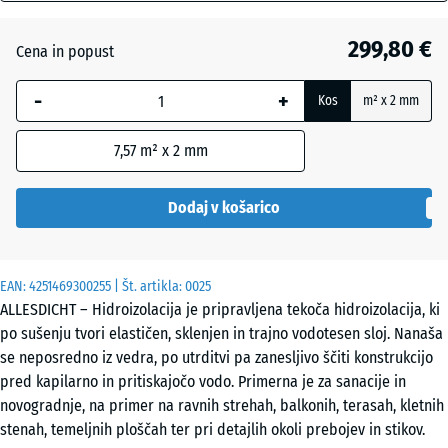
mm
Siva
299,80 €
Cena in popust
Izbrana
dimenzija
Črna
- 19,90 €
-
+
Kos
m² x 2 mm
z modrim
robom se
7,57
m² x 2 mm
uporablja
za
izračun
Dodaj v košarico
potreb
(razen če
je v
EAN:
4251469300255
| Št. artikla:
0025
podatkih
ALLESDICHT – Hidroizolacija je pripravljena tekoča hidroizolacija, ki
o izdelku
po sušenju tvori elastičen, sklenjen in trajno vodotesen sloj. Nanaša
navedeno
se neposredno iz vedra, po utrditvi pa zanesljivo ščiti konstrukcijo
drugače).
pred kapilarno in pritiskajočo vodo. Primerna je za sanacije in
novogradnje, na primer na ravnih strehah, balkonih, terasah, kletnih
25
stenah, temeljnih ploščah ter pri detajlih okoli prebojev in stikov.
kg