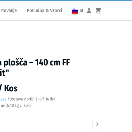
rtovanje
Ponudba & Vzorci
SI
a plošča – 140 cm FF
it"
 / Kos
tave
/
Dostava v približno
7-14 dni
/ m²
(
6,40
kg
/ Kos)