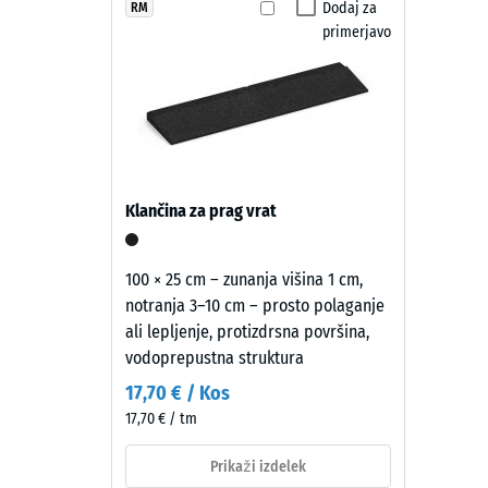
zadostuje pomesti ali sprati z visokotlačnim čistilc
struktura
deluje
Dodaj za
RM
Razred p
mogoče zamenjati neodvisno od preostalega sklopa.
primerjavo
umirjeno
Odpornos
in
brezčasno
Prepustn
—
Protizdr
globok
temen
Toplotna
ton
Odporno
Klančina za prag vrat
se
Tlačn
neopazno
vključi
trdno
100 × 25 cm – zunanja višina 1 cm,
v
notranja 3–10 cm – prosto polaganje
-
sodobne
ali lepljenje, protizdrsna površina,
Vredn
zunanje
vodoprepustna struktura
površine
lestvi
17,70 € / Kos
in
2
17,70 € / tm
urbano
=
okolje.
Prikaži izdelek
pribl.