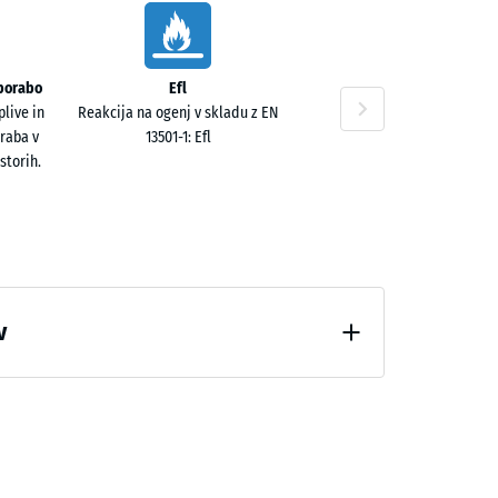
uporabo
Efl
live in
Reakcija na ogenj v skladu z EN
raba v
13501-1: Efl
storih.
v
zbremenitve (BS 7188)