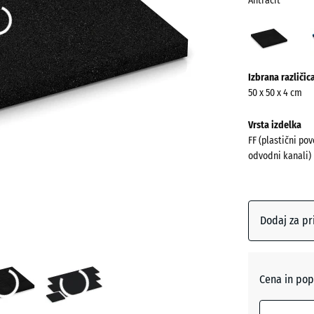
Antracit
Antra
(acti
Več
Izbrana različic
informacij
50 x 50 x 4 cm
o
barvah?
Vrsta izdelka
FF (plastični pov
Prikaži
odvodni kanali)
barvno
paleto
Antracit
Dodaj za pr
Nebesn
modra
Cena in pop