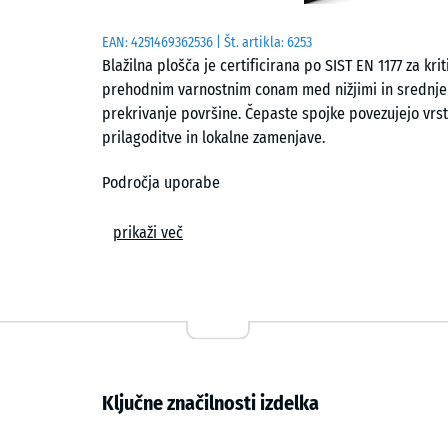
EAN:
4251469362536
| Št. artikla:
6253
Blažilna plošča je certificirana po SIST EN 1177 za k
prehodnim varnostnim conam med nižjimi in srednje
prekrivanje površine. Čepaste spojke povezujejo vrst
prilagoditve in lokalne zamenjave.
Področja uporabe
Primerna je za površine, kjer je treba blažiti padce
prikaži več
nizkih stolpih in osnovnih plezalnih elementih. Pogosta
igriščih. Primerna je tudi za terapevtske površine, k
Konstrukcija in material
Granulat ELT iz recikliranih pnevmatik je vezan s pol
kompaktna in drobnozrnata, kar zagotavlja trdno in s
Ključne značilnosti izdelka
prevzame obremenitve ob padcu in enakomerno porazd
pri različnih temperaturah in je odporen na staranje