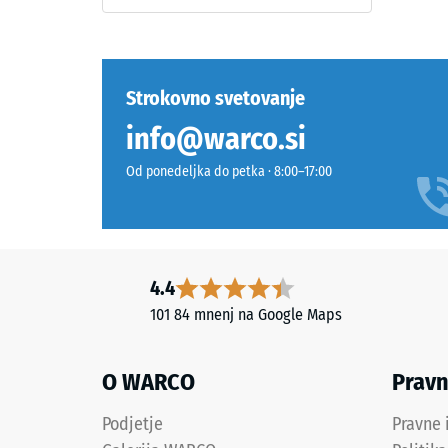
0,75
Materiál
–
mm
Zloženie
preos
Strokovno svetovanje
a
vdolb
štruktúra
info@warco.si
po
Od ponedeljka do petka · 8:00–17:00
24
Izdelek
urah
ima
razbr
dvoslojno
zgradbo
(BS
4.4
iz
7188)
101 84 mnenj na Google Maps
očiščenega
črnega
gumijastega
O WARCO
Prav
granulata
2 / 5
ELT,
Podjetje
Pravne 
vezanega