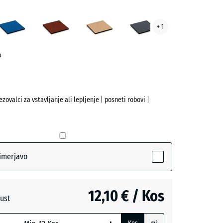
cit
Nebesno
Opečno
Peščeno
Skrilavosiva
+ 1
ve)
modra
rdeča
bež
a
ezovalci za vstavljanje ali lepljenje | posneti robovi |
(active)
imerjavo
o
+ 3,20 €
12,10 € / Kos
ust