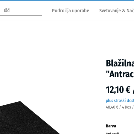
Področja uporabe
Svetovanje & Nač
Blažiln
"Antrac
12,10 €
plus stroški dos
48,40 € / 4 Kos 
Barva