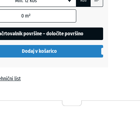
+
Kos
m²
+ 0,50 €
0
m²
črtovalnik površine – določite površino
+ 3,50 €
Dodaj v košarico
siva
+ 3,20 €
hnični list
o
+ 1,40 €