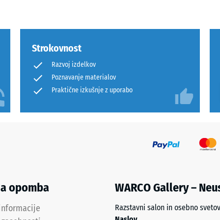
tale
Strokovnost
ine
Razvoj izdelkov
Poznavanje materialov
Praktične izkušnje z uporabo
emenitve
na opomba
WARCO Gallery – Neu
informacije
Razstavni salon in osebno sveto
Naslov