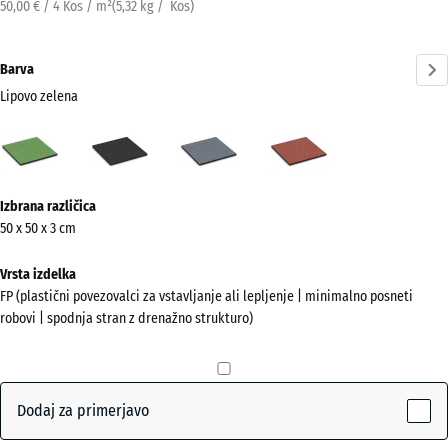
50,00 € / 4 Kos / m²
(
5,32
kg
/ Kos)
Barva
Lipovo zelena
Lipovo
Antracit
Grafitno
Paradižnikovo
zelena
siva
rdeča
(active)
Več
Izbrana različica
informacij
50 x 50 x 3 cm
o
barvah?
Vrsta izdelka
FP (plastični povezovalci za vstavljanje ali lepljenje | minimalno posneti
Prikaži
robovi | spodnja stran z drenažno strukturo)
barvno
paleto
Lipovo
Dodaj za primerjavo
(active)
zelena