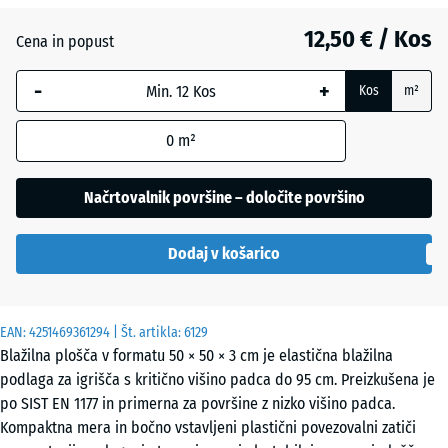
12,50 € / Kos
Antracit
- 0,40 €
Cena in popust
-
+
Kos
m²
Grafitno
siva
0
m²
Načrtovalnik površine – določite površino
Paradižnikovo
- 0,40 €
rdeča
Dodaj v košarico
EAN:
4251469361294
| Št. artikla:
6129
Blažilna plošča v formatu 50 × 50 × 3 cm je elastična blažilna
podlaga za igrišča s kritično višino padca do 95 cm. Preizkušena je
po SIST EN 1177 in primerna za površine z nizko višino padca.
Kompaktna mera in bočno vstavljeni plastični povezovalni zatiči