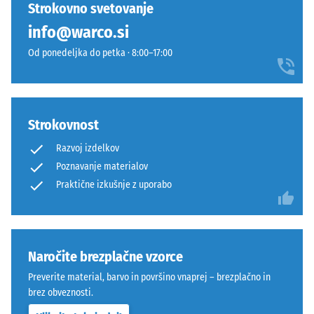
izdelkov
rahlim
Strokovno svetovanje
(BS 7188)
še
rumenkastim
info@warco.si
ni
Navidezna
pridihom,
bil
gostota -
Od ponedeljka do petka · 8:00–17:00
zato
izbran
vrednost
površina
lestvice 1
noben
deluje
= do 780
izdelek.
živahno
kg/m³
in
Strokovnost
sveže.
Dušenje
Razvoj izdelkov
udarcev,
Poznavanje materialov
vibracij
Materiál
Praktične izkušnje z uporabo
in hoje
–
–
Zloženie
Lestvica
a
3 =
izrazito
štruktúra
Naročite brezplačne vzorce
dušenje
Preverite material, barvo in površino vnaprej – brezplačno in
Razred
brez obveznosti.
protidrsnosti
Ta