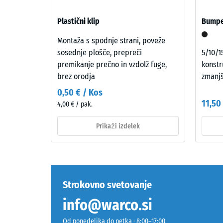
mm
drugo. Gradbenoakustična presoja po tehnični sme
Materiál
sestav gradbenega elementa z vsemi potmi preno
–
preos
Plastični klip
Bumpe
Zloženie
vdolb
a
Montaža s spodnje strani, poveže
po
štruktúra
sosednje plošče, prepreči
5/10/1
24
premikanje prečno in vzdolž fuge,
konstr
brez orodja
zmanj
urah
Izdelek
0,50 € / Kos
razbr
je
11,50
4,00 € / pak.
(BS
izdelan
iz
7188)
Prikaži izdelek
očiščenega
črnega
gumijastega
granulata
5 / 5
Strokovno svetovanje
iz
recikliranih
info@warco.si
pnevmatik
(ELT)
Od ponedeljka do petka · 8:00–17:00