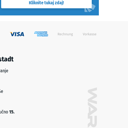
Kliknite tukaj zdaj!
stadt
vanje
ße
jučno
15.