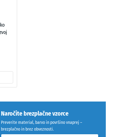
en
žko
zvoj
Naročite brezplačne vzorce
Preverite material, barvo in površino vnaprej –
brezplačno in brez obveznosti.