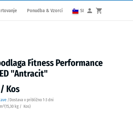
rtovanje
Ponudba & Vzorci
SI
podlaga Fitness Performance
ED "Antracit"
 / Kos
tave
/
Dostava v približno
1-3 dni
 m²
(
15,30
kg
/ Kos)