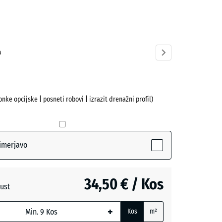
cit
ve)
a
nke opcijske | posneti robovi | izrazit drenažni profil)
imerjavo
34,50 € / Kos
ust
+
Kos
m²