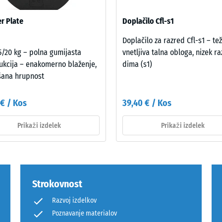
rnici TSG-1-005 o zaščiti pred hrupom v stavbah se nanaša na celot
sa, ne na posamezno ploščo.
tale
r Plate
Doplačilo Cfl-s1
ine
Doplačilo za razred Cfl-s1 – te
5/20 kg – polna gumijasta
vnetljiva talna obloga, nizek ra
ukcija – enakomerno blaženje,
dima (s1)
šana hrupnost
emenitve
 € / Kos
39,40 € / Kos
Prikaži izdelek
Prikaži izdelek
Strokovnost
Razvoj izdelkov
Poznavanje materialov