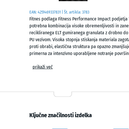
EAN:
4251469337831
| Št. artikla:
3783
Fitnes podlaga Fitness Performance Impact podjetja
potrebna kombinacija visoke obremenljivosti in zanes
recikliranega ELT gumiranega granulata z drobno do s
PU vezivom. Visoka stopnja stiskanja materiala zagot
proti obrabi, elastična struktura pa opazno zmanjšuje
primerna za intenzivno uporabljene notranje površin
telovadnicah.
prikaži več
Visoka odpornost – debelina 2 ali 3 cm
Podlaga je na voljo v debelinah 2 ali 3 cm in v format
uporabnike, opremo in podlago. Plošče ostanejo dimen
se točkovnih in površinskih obremenitvah, zato so pr
vadbene cone.
Ključne značilnosti izdelka
Spodnja stran z izboklinsko strukturo