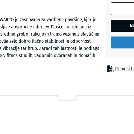
robom se
uporablja
 WARCO je zasnovana za vadbene površine, kjer je
za
Na
ljive absorpcije udarcev. Plošče so izdelane iz
izračun
rednje grobo frakcijo in trajno vezane z elastičnim
potreb
avlja zelo dobro tlačno stabilnost in odpornost
(razen če
 vibracije ter hrup. Zaradi teh lastnosti je podlaga
je v
e v fitnes studiih, vadbenih dvoranah in domačih
podatkih
o izdelku
Prenesi te
navedeno
drugače).
u 100 × 100 cm. Oba profila učinkovito ščitita
100
zijsko stabilne in trpežne tudi pri ponavljajočih
×
imerne za raznolike funkcionalne in klasične
100
× 2
cm