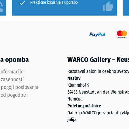
Praktične izkušnje z uporabo
a
st
ranim
na opomba
WARCO Gallery – Neu
itvam.
informacije
Razstavni salon in osebno sveto
Naslov
a zasebnosti
Klemmhof 9
 pogoji poslovanja
67433 Neustadt an der Weinstra
 od pogodbe
Nemčija
Poletne počitnice
Galerija WARCO je zaprta do vkl
a,
julija
.