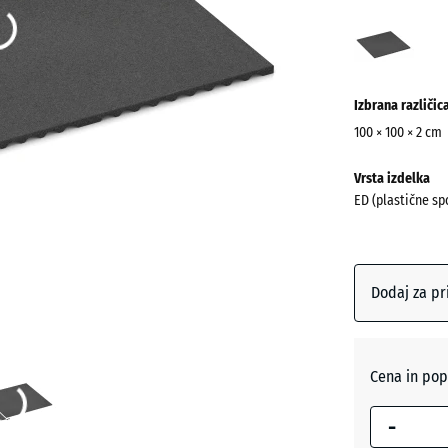
Antra
(acti
Izbrana različic
100 × 100 × 2 cm
Dimenzije
Vrsta izdelka
za
ED (plastične spo
pošiljanje
1000
x
1000
Dodaj za pr
x
20
mm
Cena in pop
Izbrana
dimenzija
-
z modrim