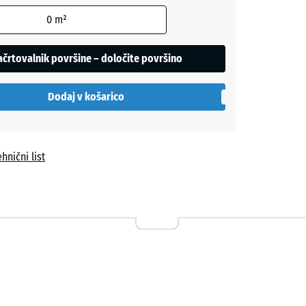
0
m²
črtovalnik površine – določite površino
Dodaj v košarico
hnični list