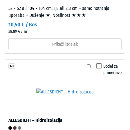
razbremenitve
Zaobljeni
52 × 52 ali 104 × 104 cm, 1,8 ali 2,8 cm – samo notranja
(BS
valoviti
uporaba – Dušenje ★, Nosilnost ★★★
7188)
zobje
10,50 € / Kos
omogočajo
38,89 € / m²
tesen,
stabilan
Prikaži izdelek
spoj.
/ 5
Pravokotni
robovi
Dodaj za
AD
ustvarijo
primerjavo
lasne
Tlačna
fuge
trdnost
in
materiala
omogočijo
opisuje
natančno
njegovo
poravnavo
odpornost
pri
ALLESDICHT – Hidroizolacija
proti
polaganju.
lokaliziranim