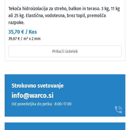
Spoj
obremenitvam.
je
Tekoča hidroizolacija za streho, balkon in teraso. 3 kg, 11 kg
Pove
opeharno
ali 25 kg. Elastična, vodotesna, brez topil, premošča
nam,
elastičen
razpoke.
v
in
35,70 € / Kos
kolikšni
trajno
39,67 € / m² x 2 mm
meri
stabilen.
se
Orientacija
Prikaži izdelek
material
plošč
deformira,
mora
ko
biti
nanj
upoštevana
deluje
pri
Strokovno svetovanje
določena
polaganju.
info@warco.si
sila.
Tesen
Majhna
Od ponedeljka do petka · 8:00–17:00
spoj
globina
preprečuje
vtiska
premikanje
pomeni
tudi