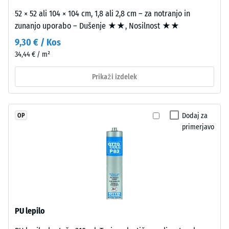
dien
(10 l/h/m²)
52 × 52 ali 104 × 104 cm, 1,8 ali 2,8 cm – za notranjo in
gumi
Protizdrsnost
zunanjo uporabo – Dušenje ★★, Nosilnost ★★
in
(EN 16165) –
je
9,30 € / Kos
Vrednost
brez
34,44 € / m²
lestvice 3 =
škodljivih
povprečni
snovi.
Prikaži izdelek
sprejemni
Zaprta
kot ca. 15°,
skupina R10
obrabna
plast
Dodaj za
OP
Toplotna
leži
primerjavo
izolacija –
na
Vrednost
nosilni
lestvice 2 =
plasti
Toplotna
iz
prevodnost
pribl. 0,12
finega
W/(m·K)
črnega
PU lepilo
granulata
Tlačna
ELT