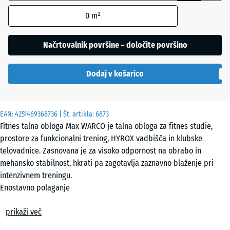
robom se
0
m²
uporablja
za
Etna
izračun
Načrtovalnik površine – določite površino
potreb
(razen če
Ratan
Dodaj v košarico
je v
podatkih
o izdelku
Sivi
EAN:
navedeno
4251469368736
| Št. artikla:
6873
granit
Fitnes talna obloga Max WARCO je talna obloga za fitnes studie,
drugače).
prostore za funkcionalni trening, HYROX vadbišča in klubske
97,1
telovadnice. Zasnovana je za visoko odpornost na obrabo in
x
Temnosivi
mehansko stabilnost, hkrati pa zagotavlja zaznavno blaženje pri
97,1
granit
intenzivnem treningu.
×
Enostavno polaganje
1,8
Plošče se polagajo prosto, brez lepljenja, na ravno in nosilno
cm
prikaži več
Terakota
podlago. Kalibrirana puzzle zveza oblikuje skoraj nevidljivo lasasto
rego. Plošče je mogoče prilagoditi z žago, posamezne plošče pa je