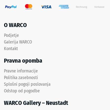
strani
primer
čevlji
Spodnja
z
strana
visoko
O WARCO
ima
peto,
kvadratne
noge
Podjetje
podporne
pohištva,
Galerija WARCO
točke
cvetlična
Kontakt
v
korita
diagonalni
na
Pravna opomba
razporeditvi.
kolesih
Med
ali
Pravne informacije
podpornimi
noge
Politika zasebnosti
točkami
različnih
Splošni pogoji poslovanja
potekajo
naprav.
Odstop od pogodbe
široki,
Tlačna
plitvi
trdnost
WARCO Gallery – Neustadt
drenažni
se
kanali.
določa