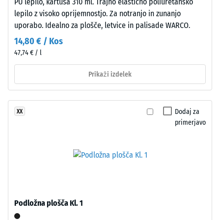
trdnost
PU lepilo, kartuša 310 ml. Trajno elastično poliuretansko
z
lepilo z visoko oprijemnostjo. Za notranjo in zunanjo
-
visoko
uporabo. Idealno za plošče, letvice in palisade WARCO.
gostoto.
Vrednost
14,80 € / Kos
lestvice
47,74 € / l
Namestitev
4
–
Prikaži izdelek
=
Obdelava
pribl.
–
Montaža
0,25
Dodaj za
XX
primerjavo
mm
Kot
preostale
4035,
vdolbine
vendar
brez
po
posnetja
24
na
Podložna plošča Kl. 1
urah
vrhnji
plasti.