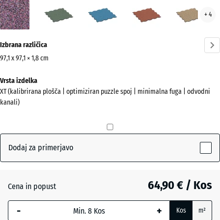
Levandula
Angleška
Atlantik
Etna
Rata
+ 4
(active)
trata
Več
Izbrana različica
informacij
o
97,1 x 97,1 × 1,8 cm
barvah?
Dimenzije
Vrsta izdelka
za
Prikaži
XT (kalibrirana plošča | optimiziran puzzle spoj | minimalna fuga | odvodni
pošiljanje
barvno
kanali)
1010
paleto
x
(active)
Levandula
1010
x
Dodaj za primerjavo
18
mm
Angleška
trata
64,90 € / Kos
Cena in popust
Izbrana
dimenzija
-
+
Kos
m²
z modrim
Atlantik