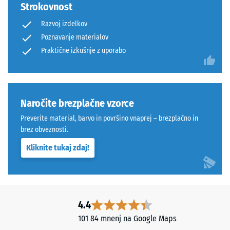
visoko
pri
Strokovnost
tlačno
večjih
Razvoj izdelkov
trdnost,
obremenitvah
Poznavanje materialov
medtem
in
Praktične izkušnje z uporabo
ko
dinamičnih
večja
silah.
globina
Sistem
kaže
je
Naročite brezplačne vzorce
na
primeren
manjšo
za
Preverite material, barvo in površino vnaprej – brezplačno in
odpornost
intenzivno
brez obveznosti.
proti
uporabo
Kliknite tukaj zdaj!
točkovnim
in
obremenitvam.
profesionalne
Takšne
aplikacije.
obremenitve
lahko
4.4
Struktura
povzročijo
101 84 mnenj na Google Maps
spodnje
na