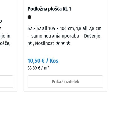
Podložna plošča Kl. 1
o
z
52 × 52 ali 104 × 104 cm, 1,8 ali 2,8 cm
njo in
– samo notranja uporaba – Dušenje
ošče,
★, Nosilnost ★★★
10,50 € / Kos
38,89 € / m²
Prikaži izdelek