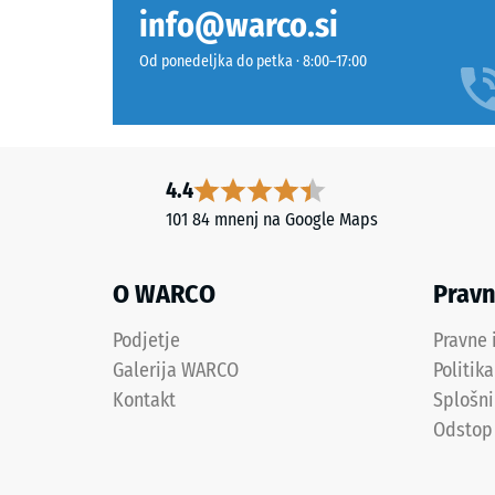
deformir
info@warco.si
snovi.
ko
Zaprta
nanj
Od ponedeljka do petka · 8:00–17:00
obrabna
deluje
plast
določen
leži
sila.
na
Majhna
nosilni
4.4
globina
plasti
vtiska
101 84 mnenj na Google Maps
iz
pomeni
finega
visoko
O WARCO
Prav
črnega
tlačno
granulata
trdnost,
Podjetje
Pravne 
ELT
medtem
Galerija WARCO
Politik
z
ko
visoko
Kontakt
Splošni
večja
gostoto.
globina
Odstop
kaže
na
Namestitev