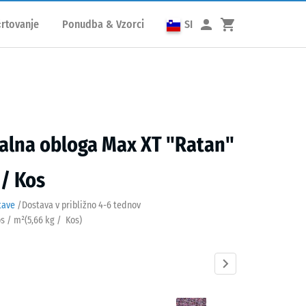
rtovanje
Ponudba & Vzorci
SI
talna obloga Max XT "Ratan"
 / Kos
tave
/
Dostava v približno
4-6 tednov
os / m²
(
5,66
kg
/ Kos)
n
Angleška
Atlantik
Etna
Levandula