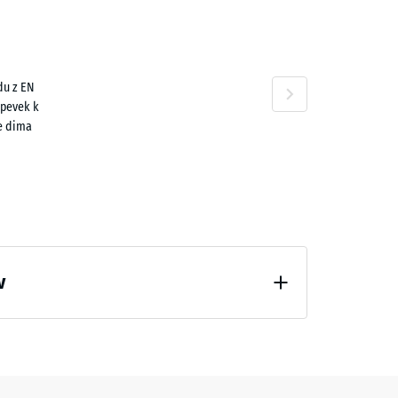
n
20 €
du z EN
spevek k
e dima
,60 €
v
zbremenitve (BS 7188)