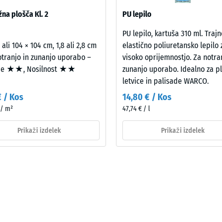
sa, ne na posamezno ploščo.
na plošča Kl. 2
PU lepilo
PU lepilo, kartuša 310 ml. Trajn
tale
 ali 104 × 104 cm, 1,8 ali 2,8 cm
elastično poliuretansko lepilo 
ine
otranjo in zunanjo uporabo –
visoko oprijemnostjo. Za notra
je ★★, Nosilnost ★★
zunanjo uporabo. Idealno za pl
letvice in palisade WARCO.
€ / Kos
14,80 € / Kos
 / m²
47,74 € / l
emenitve
Prikaži izdelek
Prikaži izdelek