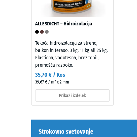
masi
barvanega
granulata
Tlačna
ALLESDICHT – Hidroizolacija
EPDM,
trdnost
vezanega
material
z
opisuje
Tekoča hidroizolacija za streho,
UV-
njegovo
balkon in teraso. 3 kg, 11 kg ali 25 kg.
stabiliziranim
odporno
Elastična, vodotesna, brez topil,
poliuretanom.
proti
premošča razpoke.
EPDM
lokalizi
35,70 € / Kos
pomeni
obremen
39,67 € / m² x 2 mm
etilen-
Pove
propilen-
nam,
Prikaži izdelek
dien
v
gumi
kolikšni
in
meri
je
se
brez
material
Strokovno svetovanje
škodljivih