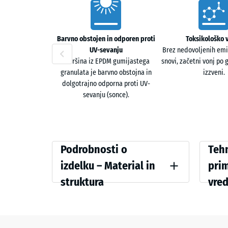
Strukturirana površina zagotavlja protizdrsni oprije
Vorteile
udarce in zmanjšuje prenos zvoka v sosednje prostor
Posamezno ali v sendvič sistemu
Barvno obstojen in odporen proti
Toksikološko 
UV-sevanju
Brez nedovoljenih emis
Fitnes talna obloga Max se polaga kot enojni sloj ali
Površina iz EPDM gumijastega
snovi, začetni vonj po
granulata je barvno obstojna in
izzveni.
Dvoplastna zgradba
dolgotrajno odporna proti UV-
sevanju (sonce).
Obrabna plast iz UV-stabilnega granulata EPDM in osn
Podrobnosti
Vergle
Podrobnosti o
Tehn
o
izdelku – Material in
pri
izdelku
struktura
vre
Barva
Tlačna t
–
Ratan
Material
Navidez
in
Dušenje 