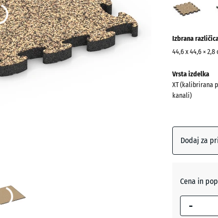
(acti
Več
Izbrana različic
informacij
o
44,6 x 44,6 × 2,8
barvah?
Dimenzije
Vrsta izdelka
za
Prikaži
XT (kalibrirana 
pošiljanje
barvno
kanali)
485
paleto
x
(a
Ratan
485
x
Dodaj za pr
28
mm
Anglešk
trata
Izbrana
Cena in pop
dimenzija
-
z modrim
Atlantik
robom se