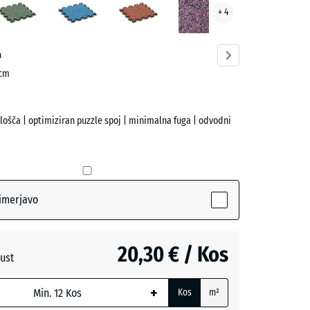
+ 4
ve)
trata
a
 cm
plošča | optimiziran puzzle spoj | minimalna fuga | odvodni
ctive)
imerjavo
a
20,30 € / Kos
ust
+
Kos
m²