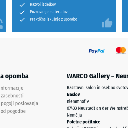
a,
Razvoj izdelkov
Poznavanje materialov
Praktične izkušnje z uporabo
a
na opomba
WARCO Gallery – Neu
informacije
Razstavni salon in osebno sveto
Naslov
a zasebnosti
Klemmhof 9
 pogoji poslovanja
67433 Neustadt an der Weinstra
 od pogodbe
Nemčija
Poletne počitnice