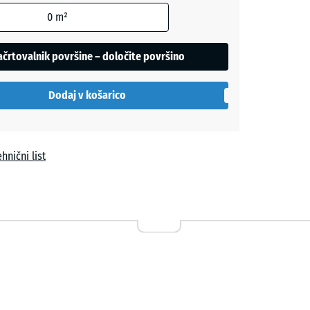
0
m²
črtovalnik površine – določite površino
la
Dodaj v košarico
hnični list
vi
a