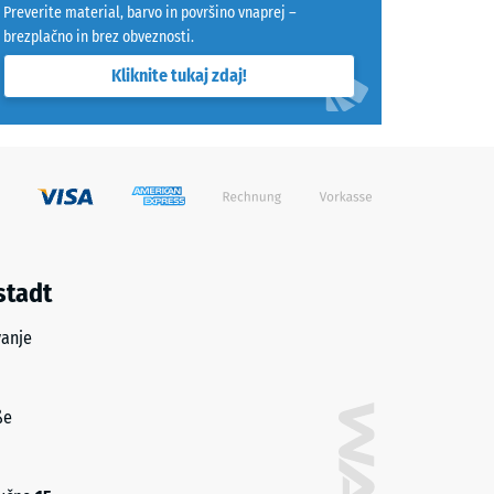
Preverite material, barvo in površino vnaprej –
brezplačno in brez obveznosti.
Kliknite tukaj zdaj!
stadt
vanje
ße