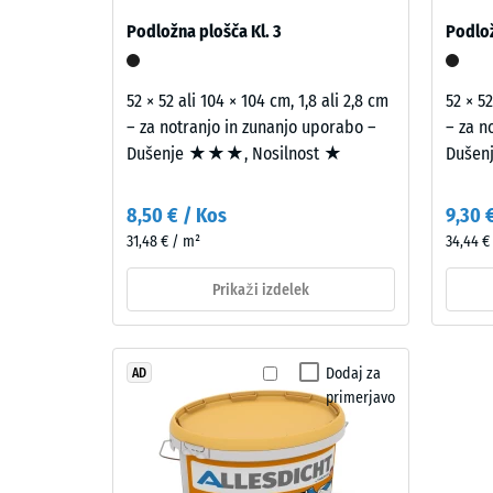
0,25
sestav gradbenega elementa z vsemi potmi preno
Zloženie
Podložna plošča Kl. 3
Podlož
mm
a
štruktúra
preos
52 × 52 ali 104 × 104 cm, 1,8 ali 2,8 cm
52 × 52
vdolb
– za notranjo in zunanjo uporabo –
– za n
Izdelek
po
Dušenje ★★★, Nosilnost ★
Dušen
ima
24
dvoslojno
8,50 € / Kos
9,30 
zgradbo.
urah
31,48 € / m²
34,44 €
Približno
razbr
2
Prikaži izdelek
(BS
mm
debela
7188)
obrabna
Dodaj za
AD
plast
primerjavo
je
iz
4 / 5
novega,
v