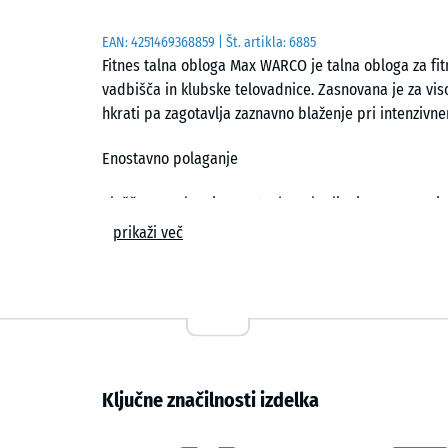
EAN:
4251469368859
| Št. artikla:
6885
Fitnes talna obloga Max WARCO je talna obloga za fit
vadbišča in klubske telovadnice. Zasnovana je za vi
hkrati pa zagotavlja zaznavno blaženje pri intenzivn
Enostavno polaganje
Plošče se polagajo prosto, brez lepljenja, na ravno i
skoraj nevidljivo lasasto rego. Plošče je mogoče pri
prikaži več
kadarkoli zamenjati.
Odpornost na obrabo in mehanske obremenitve
Gosta struktura materiala je zasnovana za neprekinj
Površina ostane higienična in se da temeljito čistiti.
Ključne značilnosti izdelka
Protizdrsnost in blaženje udarcev