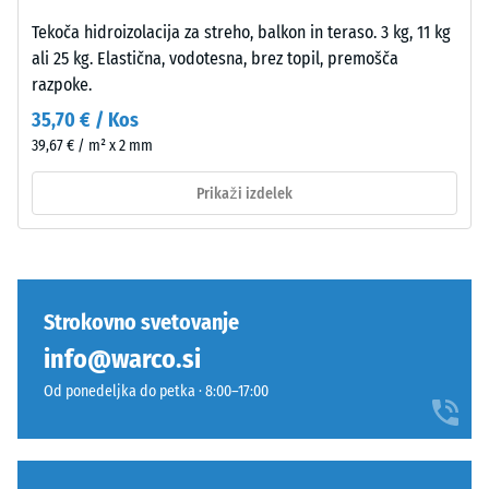
pri
ta
polaganju.
vrednost
Tekoča hidroizolacija za streho, balkon in teraso. 3 kg, 11 kg
Spoj
običajno
ali 25 kg. Elastična, vodotesna, brez topil, premošča
je
med
razpoke.
opeharno
600
35,70 € / Kos
elastičen
in
39,67 € / m² x 2 mm
in
1250
trajno
kg/m³.
Prikaži izdelek
stabilen.
Za
Orientacija
jasno
plošč
prikazovanje
mora
navidezne
biti
Strokovno svetovanje
gostote
upoštevana
določenega
info@warco.si
pri
izdelka
Od ponedeljka do petka · 8:00–17:00
polaganju.
WARCO
Tesen
uporablja
spoj
lestvico
preprečuje
od