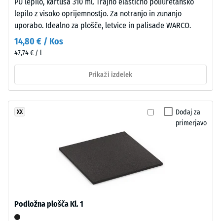
PU lepilo, kartuša 310 ml. Trajno elastično poliuretansko
=
srednje
lepilo z visoko oprijemnostjo. Za notranjo in zunanjo
zrnavosti
780
uporabo. Idealno za plošče, letvice in palisade WARCO.
s
do
14,80 € / Kos
standardno
840
47,74 € / l
gostoto.
kg/m³
Prikaži izdelek
Namestitev
–
Obdelava
Dodaj za
XX
/ 5
–
primerjavo
Montaža
Kot
4035,
Navidezna
vendar
gostota
brez
materiala
Podložna plošča Kl. 1
posnetja
opisuje
na
razmerje