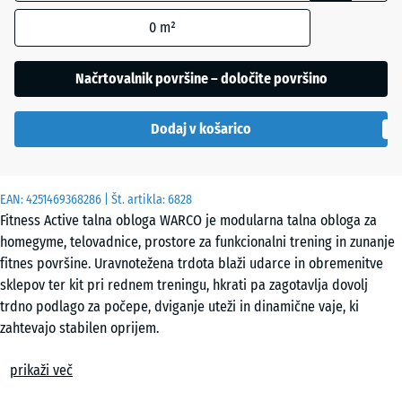
robom se
0
m²
uporablja
za
Etna
izračun
Načrtovalnik površine – določite površino
potreb
(razen če
Ratan
Dodaj v košarico
je v
podatkih
o izdelku
Sivi
EAN:
navedeno
4251469368286
| Št. artikla:
6828
granit
Fitness Active talna obloga WARCO je modularna talna obloga za
drugače).
homegyme, telovadnice, prostore za funkcionalni trening in zunanje
44,6
fitnes površine. Uravnotežena trdota blaži udarce in obremenitve
x
Temnosivi
sklepov ter kit pri rednem treningu, hkrati pa zagotavlja dovolj
44,6
granit
trdno podlago za počepe, dviganje uteži in dinamične vaje, ki
x
zahtevajo stabilen oprijem.
1,8
Enostavno polaganje
cm
prikaži več
Terakota
Plošče se polagajo prosto, brez lepljenja, na ravno in nosilno
podlago. Kalibrirana puzzle zveza natančno naseda skupaj,