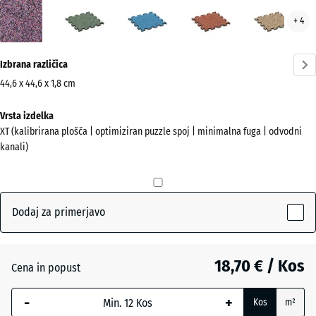
Levandula
Angleška
Atlantik
Etna
Rata
+ 4
(active)
trata
Več
Izbrana različica
informacij
o
44,6 x 44,6 x 1,8 cm
barvah?
Dimenzije
Vrsta izdelka
za
Prikaži
XT (kalibrirana plošča | optimiziran puzzle spoj | minimalna fuga | odvodni
pošiljanje
barvno
kanali)
485
paleto
x
(active)
Levandula
485
x
Dodaj za primerjavo
18
mm
Angleška
trata
18,70 € / Kos
Cena in popust
Izbrana
dimenzija
-
+
Kos
m²
z modrim
Atlantik