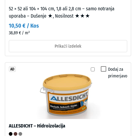
vrhnji
med
52 × 52 ali 104 × 104 cm, 1,8 ali 2,8 cm – samo notranja
plasti.
njegovo
uporaba – Dušenje ★, Nosilnost ★★★
Zaobljeni
maso
10,50 € / Kos
valoviti
in
38,89 € / m²
zobje
celotnim
omogočajo
volumnom,
Prikaži izdelek
tesen,
vključno
stabilan
z
spoj.
vsemi
Dodaj za
AD
Pravokotni
porami,
primerjavo
robovi
votlinami
ustvarijo
in
lasne
zračnimi
fuge
vključki.
in
Pri
omogočijo
izdelkih
natančno
WARCO
ALLESDICHT – Hidroizolacija
poravnavo
je