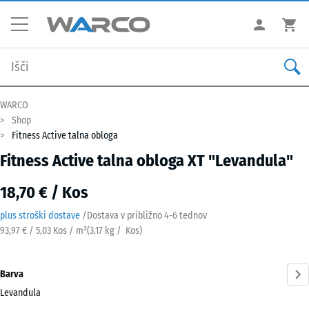
WARCO
Shop
Fitness Active talna obloga
Fitness Active talna obloga XT "Levandula"
18,70 € / Kos
plus stroški dostave
/
Dostava v približno
4-6 tednov
93,97 € / 5,03 Kos / m²
(
3,17
kg
/ Kos)
Barva
Levandula