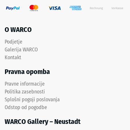
Struktura
gostoto
spodnje
med
strani
780
in
O WARCO
Spodnja
840
strana
kg/m³.
Podjetje
ima
Fizična
Galerija WARCO
kvadratne
gostota,
Kontakt
podporne
znana
točke
tudi
Pravna opomba
v
kot
diagonalni
masna
Pravne informacije
razporeditvi.
gostota,
Politika zasebnosti
Med
pa
Splošni pogoji poslovanja
podpornimi
prikazuje
Odstop od pogodbe
točkami
razmerje
potekajo
med
WARCO Gallery – Neustadt
široki,
maso
plitvi