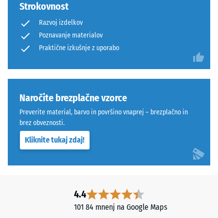
premikanje
Strokovnost
1
tudi
do
Razvoj izdelkov
pri
5,
Poznavanje materialov
večjih
pri
Praktične izkušnje z uporabo
obremenitvah
čemer
in
vsaka
dinamičnih
vrednost
silah.
lestvice
Naročite brezplačne vzorce
Sistem
ustreza
je
določenemu
Preverite material, barvo in površino vnaprej – brezplačno in
primeren
gostotnemu
brez obveznosti.
za
območju.
Kliknite tukaj zdaj!
intenzivno
Na
uporabo
primer,
in
vrednost
profesionalne
lestvice
aplikacije.
4.4
2
predstavlja
101 84 mnenj na Google Maps
navidezno