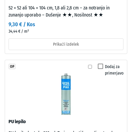
dien
izolacija –
52 × 52 ali 104 × 104 cm, 1,8 ali 2,8 cm – za notranjo in
gumi
Vrednost
zunanjo uporabo – Dušenje ★★, Nosilnost ★★
in
lestvice 2 =
je
9,30 € / Kos
Toplotna
brez
34,44 € / m²
prevodnost
škodljivih
pribl. 0,12
snovi.
Prikaži izdelek
W/(m·K)
Odprto
Odpornost
porozna
proti
obrabna
Dodaj za
OP
zmrzali
plast
primerjavo
Navidezna
leži
na
gostota
nosilni
-
plasti
vrednost
iz
črnega
lestvice
PU lepilo
granulata
2
ELT