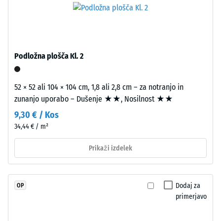
Vrednost
so
lestvice 4 =
trajno
povprečni
vključeni
sprejemni
v
kot ca. 16°,
granulat,
skupina R10
Podložna plošča Kl. 2
zato
Toplotna
barvni
izolacija –
52 × 52 ali 104 × 104 cm, 1,8 ali 2,8 cm – za notranjo in
videz
Vrednost
zunanjo uporabo – Dušenje ★★, Nosilnost ★★
ostaja
lestvice 3 =
stabilen
9,30 € / Kos
Toplotna
tudi
34,44 € / m²
prevodnost
pri
pribl. 0,11
Prikaži izdelek
W/(m·K)
obrabi.
Odpornost
proti
Materiál
Dodaj za
OP
zmrzali
–
primerjavo
Zloženie
Navidezna
a
gostota