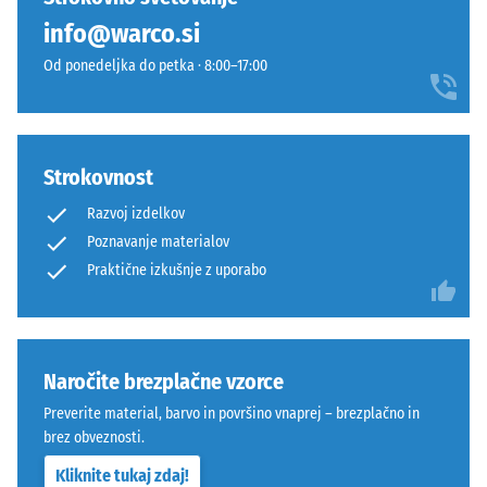
–
določenega
info@warco.si
Obdelava
izdelka
–
Od ponedeljka do petka · 8:00–17:00
WARCO
Montaža
uporablja
lestvico
od
Strokovnost
1
do
Razvoj izdelkov
5,
Poznavanje materialov
pri
Praktične izkušnje z uporabo
Kot
čemer
4035,
vsaka
vendar
vrednost
brez
lestvice
Naročite brezplačne vzorce
posnetja
ustreza
na
določenemu
Preverite material, barvo in površino vnaprej – brezplačno in
vrhnji
gostotnemu
brez obveznosti.
plasti.
območju.
Kliknite tukaj zdaj!