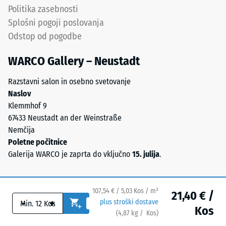
je
gostota,
Politika zasebnosti
opeharno
pa
Splošni pogoji poslovanja
elastičen
prikazuje
Odstop od pogodbe
in
razmerje
trajno
med
WARCO Gallery – Neustadt
stabilen.
maso
Orientacija
snovi
Razstavni salon in osebno svetovanje
plošč
in
Naslov
mora
čistim
Klemmhof 9
biti
volumnom
67433 Neustadt an der Weinstraße
upoštevana
materiala
Nemčija
pri
brez
Poletne počitnice
polaganju.
upoštevanja
Galerija WARCO je zaprta do vključno
15. julija
.
Tesen
votlin.
spoj
Izraža
preprečuje
se
107,54 € / 5,03 Kos / m²
21,40 € /
premikanje
v
-
+
plus stroški dostave
Kos
tudi
enotah,
(
4,87
kg
/ Kos)
Varne talne obloge.
pri
kot