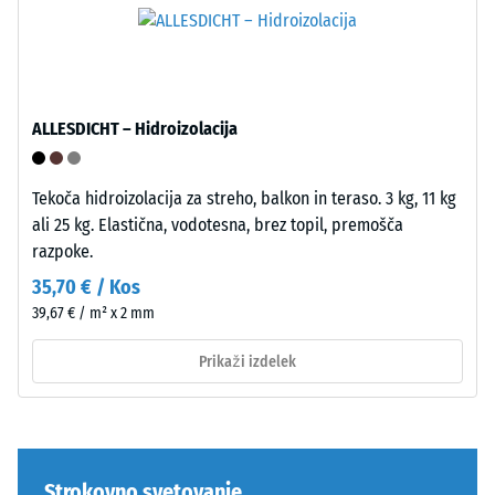
porozna
zračnimi
obrabna
vključki.
plast
Pri
leži
izdelkih
na
WARCO
ALLESDICHT – Hidroizolacija
nosilni
je
plasti
ta
iz
vrednost
Tekoča hidroizolacija za streho, balkon in teraso. 3 kg, 11 kg
črnega
običajno
ali 25 kg. Elastična, vodotesna, brez topil, premošča
granulata
med
razpoke.
ELT
600
35,70 € / Kos
srednje
in
39,67 € / m² x 2 mm
zrnavosti
1250
s
kg/m³.
Prikaži izdelek
standardno
Za
gostoto.
jasno
prikazovanje
navidezne
Namestitev
Strokovno svetovanje
gostote