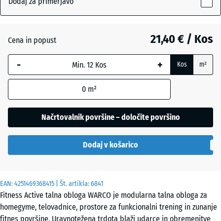
Dodaj za primerjavo
28
mm
Angleška
21,40 € / Kos
Cena in popust
Izbrana
trata
dimenzija
-
+
Kos
m²
z modrim
robom se
Atlantik
0
m²
uporablja
za
izračun
Načrtovalnik površine – določite površino
Etna
potreb
(razen če
Dodaj v košarico
je v
Levandula
podatkih
o izdelku
EAN:
navedeno
4251469368415
| Št. artikla:
6841
Ratan
Fitness Active talna obloga WARCO je modularna talna obloga za
drugače).
homegyme, telovadnice, prostore za funkcionalni trening in zunanje
44,6
fitnes površine. Uravnotežena trdota blaži udarce in obremenitve