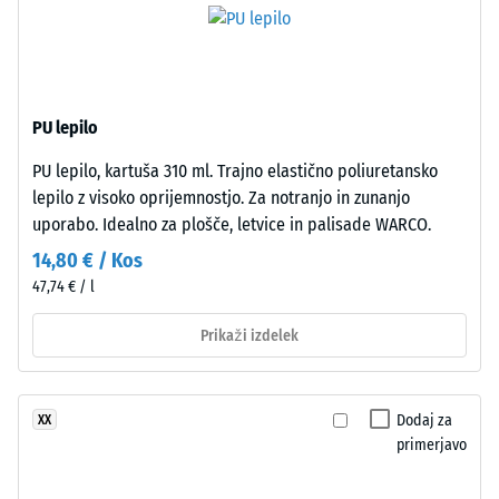
štruktúra
-
vrednost
Izdelek
ima
lestvice
PU lepilo
dvoslojno
2
zgradbo.
PU lepilo, kartuša 310 ml. Trajno elastično poliuretansko
=
Približno
lepilo z visoko oprijemnostjo. Za notranjo in zunanjo
3,3
780
uporabo. Idealno za plošče, letvice in palisade WARCO.
mm
do
14,80 € / Kos
debela
840
47,74 € / l
obrabna
plast
kg/m³
Prikaži izdelek
je
iz
novega,
Dodaj za
XX
v
/ 5
primerjavo
masi
barvanega