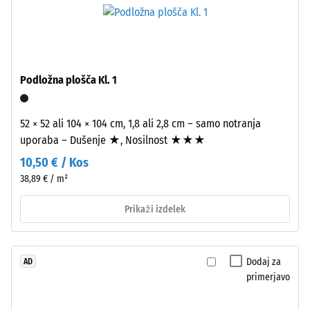
granulata
EPDM,
vezanega
Navidezna
z
gostota
UV-
materiala
Podložna plošča Kl. 1
stabiliziranim
opisuje
poliuretanom.
razmerje
EPDM
med
52 × 52 ali 104 × 104 cm, 1,8 ali 2,8 cm – samo notranja
pomeni
njegovo
uporaba – Dušenje ★, Nosilnost ★★★
etilen-
maso
10,50 € / Kos
propilen-
in
38,89 € / m²
dien
celotnim
gumi
volumnom,
Prikaži izdelek
in
vključno
je
z
brez
vsemi
Dodaj za
AD
škodljivih
porami,
primerjavo
snovi.
votlinami
Odprto
in