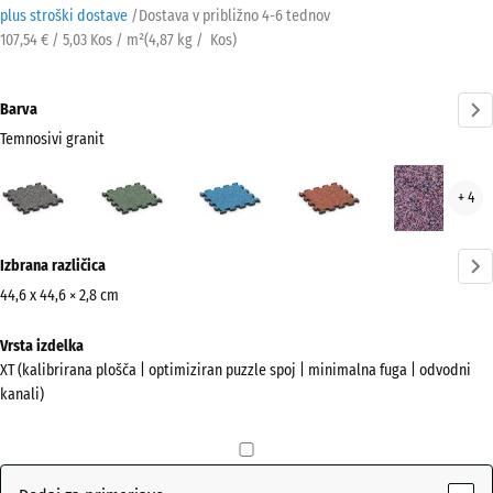
plus stroški dostave
/
Dostava v približno
4-6 tednov
107,54 € / 5,03 Kos / m²
(
4,87
kg
/ Kos)
Barva
Temnosivi granit
Temnosivi
Angleška
Atlantik
Etna
Leva
+ 4
granit
trata
(active)
Več
Izbrana različica
informacij
o
44,6 x 44,6 × 2,8 cm
barvah?
Dimenzije
Vrsta izdelka
za
Prikaži
XT (kalibrirana plošča | optimiziran puzzle spoj | minimalna fuga | odvodni
pošiljanje
barvno
kanali)
485
paleto
x
Temnosivi
485
(active)
granit
x