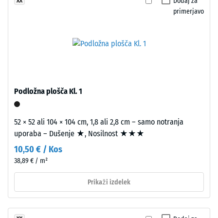
Razred 1 =
Dodaj za
XX
posamezno ploščo.
iz
Infiltracija
primerjavo
recikliranih
cca 0 mm/h
pnevmatik
(0 l/h/m²)
(ELT)
Protizdrsnost
fine
(EN 16165) –
zrnavosti,
Vrednost
vezanega
lestvice 2 =
s
Podložna plošča Kl. 1
povprečni
poliuretanskim
sprejemni
vezivom.
kot ca. 13°,
52 × 52 ali 104 × 104 cm, 1,8 ali 2,8 cm – samo notranja
ELT
skupina R10
uporaba – Dušenje ★, Nosilnost ★★★
pomeni
Toplotna
„End
10,50 € / Kos
izolacija –
of
38,89 € / m²
Vrednost
Life
lestvice 2 =
Prikaži izdelek
Tyres“
Toplotna
in
prevodnost
označuje
pribl. 0,12
W/(m·K)