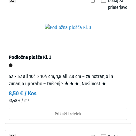
granulat
Dodaj za
XX
iz
primerjavo
Tlačna
izrabljenih
trdnost
pnevmatik.
-
Fina
zrnavost
Vrednost
daje
lestvice
površini
Podložna plošča Kl. 3
5
enakomeren,
zgoščen
=
in
52 × 52 ali 104 × 104 cm, 1,8 ali 2,8 cm – za notranjo in
pribl.
fino
zunanjo uporabo – Dušenje ★★★, Nosilnost ★
0
strukturiran
8,50 € / Kos
videz.
mm
31,48 € / m²
Pri
preostale
črnih
Prikaži izdelek
vdolbine
in
antracitnih
po
izvedbah