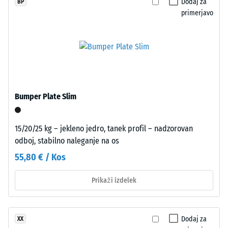
24
Dodaj za
BP
je
primerjavo
urah
vezivo
prozorno,
razbremenitve
pri
(BS
barvnih
7188)
pigmentirano.
Namestitev
Bumper Plate Slim
–
/ 5
Obdelava
15/20/25 kg – jekleno jedro, tanek profil – nadzorovan
–
odboj, stabilno naleganje na os
Montaža
55,80 € / Kos
Tlačna
Prikaži izdelek
trdnost
materiala
opisuje
Dodaj za
XX
njegovo