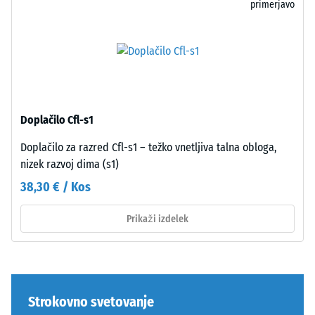
lahko
površino.
primerjavo
povzročijo
Spoj
na
je
primer
stabilen
čevlji
in
z
trajno
visoko
elastičen
Doplačilo Cfl-s1
peto,
brez
noge
posebnih
Doplačilo za razred Cfl-s1 – težko vnetljiva talna obloga,
pohištva,
pripomočkov
nizek razvoj dima (s1)
cvetlična
ali
38,30 € / Kos
korita
dodatnega
na
orodja.
Prikaži izdelek
kolesih
Rezultat
ali
je
noge
neopazna
različnih
fuga
naprav.
in
Strokovno svetovanje
Tlačna
videz