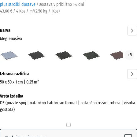
plus stroški dostave
/
Dostava v približno
1-3 dni
43,60 € / 4 Kos / m²
(
2,50
kg
/ Kos)
Barva
Meglenosiva
Meglenosiva
Antracit
Lehko
Lekko
Mine
+ 5
(active)
rumeno
zeleni
rdeč
posipana
posipani
Več
Izbrana različica
informacij
o
50 x 50 x 1 cm | 0,25 m²
barvah?
Dimenzije
Vrsta izdelka
za
Prikaži
DZ (puzzle spoj | natančno kalibriran format | natančno rezani robovi | visoka
pošiljanje
barvno
gostota)
530
paleto
x
(active)
Meglenosiva
530
x