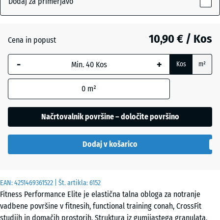
Dodaj za primerjavo
10
mm
Antracit
- 3,10 €
10,90 € / Kos
Cena in popust
Izbrana
dimenzija
Lehko
-
+
Kos
m²
z modrim
rumeno
- 1,90 €
robom se
posipana
0
m²
uporablja
za
izračun
Načrtovalnik površine – določite površino
Lekko
potreb
zeleni
- 1,90 €
(razen če
posipani
Dodaj v košarico
je v
podatkih
o izdelku
Mineralno
EAN:
navedeno
4251469361522
| Št. artikla:
6152
- 1,50 €
rdeča
Fitness Performance Elite je elastična talna obloga za notranje
drugače).
vadbene površine v fitnesih, functional training conah, CrossFit
50
studiih in domačih prostorih. Struktura iz gumijastega granulata,