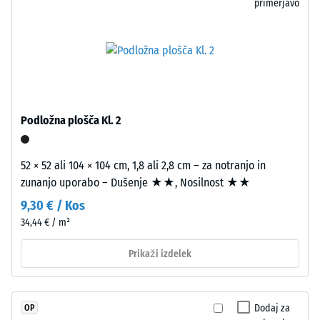
primerjavo
odpornost
Gumene
proti
plošče
lokaliziranim
so
obremenitvam.
izrezane
Pove
iz
nam,
večjega
v
formata,
Podložna plošča Kl. 2
kolikšni
robovi
meri
ostanejo
se
ravni
52 × 52 ali 104 × 104 cm, 1,8 ali 2,8 cm – za notranjo in
material
brez
zunanjo uporabo – Dušenje ★★, Nosilnost ★★
deformira,
posnetja.
9,30 € / Kos
ko
Puzzle
34,44 € / m²
nanj
zobčenje
deluje
na
Prikaži izdelek
določena
vseh
sila.
štirih
Majhna
straneh
Dodaj za
OP
globina
omogoča