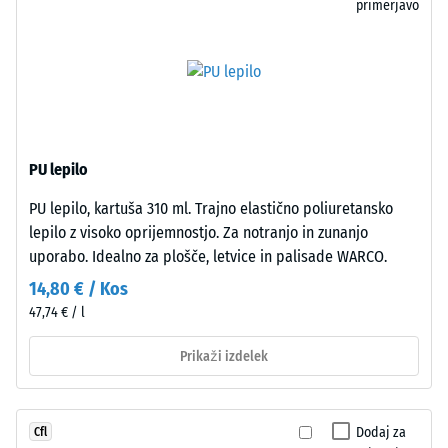
primerjavo
vtiska
tesno
pomeni
povezavo
visoko
plošč
tlačno
brez
trdnost,
dodatnih
medtem
potrebnih
ko
spodbud.
PU lepilo
večja
Lasna
PU lepilo, kartuša 310 ml. Trajno elastično poliuretansko
globina
fuga
lepilo z visoko oprijemnostjo. Za notranjo in zunanjo
kaže
med
uporabo. Idealno za plošče, letvice in palisade WARCO.
na
ploščami
manjšo
je
14,80 € / Kos
odpornost
komaj
47,74 € / l
proti
vidna
Prikaži izdelek
točkovnim
in
obremenitvam.
ustvarja
Takšne
homogeno,
obremenitve
enotno
Dodaj za
Cfl