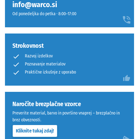
info@warco.si
trdnost
monolitne
se
površine,
Od ponedeljka do petka · 8:00–17:00
določa
kot
s
da
preskusno
bi
metodo
bila
Strokovnost
v
iz
skladu
Razvoj izdelkov
enega
s
kosa.
Poznavanje materialov
standardom
Polaganje
Praktične izkušnje z uporabo
BS
je
7188:1998.
enostavno
Preskusno
in
telo
predvidljivo.
Naročite brezplačne vzorce
s
Preverite material, barvo in površino vnaprej – brezplačno in
površino
Struktura
brez obveznosti.
100
spodnje
mm²
Kliknite tukaj zdaj!
strani
(kar