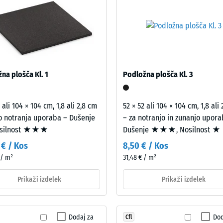
i etažami, pa tudi na balkonih, odprtih dostopnih hodnikih in streš
lov širijo v prostore v uporabi. Vse plasti se prosto položijo druga 
rnici TSG-1-005 o zaščiti pred hrupom v stavbah se nanaša na celot
sa, ne na posamezno ploščo.
tale
ine
na plošča Kl. 1
Podložna plošča Kl. 3
 ali 104 × 104 cm, 1,8 ali 2,8 cm
52 × 52 ali 104 × 104 cm, 1,8 ali
 notranja uporaba – Dušenje
– za notranjo in zunanjo upora
emenitve
osilnost ★★★
Dušenje ★★★, Nosilnost ★
 € / Kos
8,50 € / Kos
 / m²
31,48 € / m²
Prikaži izdelek
Prikaži izdelek
Dodaj za
Dod
Cfl