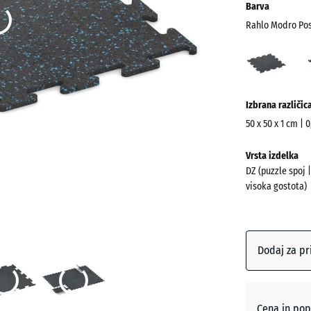
Barva
Rahlo Modro Po
Rahl
Modr
Posu
Več
(acti
Izbrana različic
informacij
o
50 x 50 x 1 cm | 
barvah?
Dimenzije
Vrsta izdelka
za
Prikaži
DZ (puzzle spoj 
pošiljanje
barvno
visoka gostota)
530
paleto
x
Rahlo
530
Modro
x
Dodaj za pr
(
Posuto
10
mm
Izbrana
Cena in pop