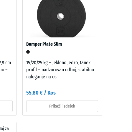
nih
na
en
Bumper Plate Slim
 2,8 cm
15/20/25 kg – jekleno jedro, tanek
bo –
profil – nadzorovan odboj, stabilno
naleganje na os
55,80 € / Kos
Prikaži izdelek
aj za