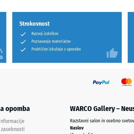
a,
Strokovnost
a
Razvoj izdelkov
Poznavanje materialov
Praktične izkušnje z uporabo
na opomba
WARCO Gallery – Neu
informacije
Razstavni salon in osebno sveto
Naslov
a zasebnosti