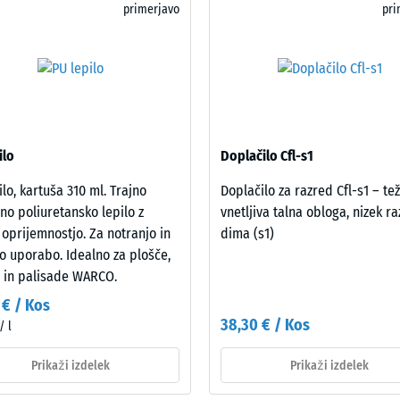
primerjavo
pri
a
ilo
Doplačilo Cfl-s1
st
ilo, kartuša 310 ml. Trajno
Doplačilo za razred Cfl-s1 – te
čno poliuretansko lepilo z
vnetljiva talna obloga, nizek ra
ranim
 oprijemnostjo. Za notranjo in
dima (s1)
itvam.
o uporabo. Idealno za plošče,
e in palisade WARCO.
 € / Kos
38,30 € / Kos
/ l
Prikaži izdelek
Prikaži izdelek