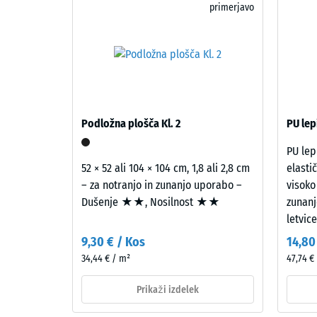
primerjavo
pnevmatik
(ELT)
fine
Tlačna
zrnavosti,
trdnost
zmešanega
material
s
opisuje
približno
njegovo
Podložna plošča Kl. 2
PU lep
10
odporno
PU lep
%
proti
52 × 52 ali 104 × 104 cm, 1,8 ali 2,8 cm
elasti
barvnega
lokalizi
– za notranjo in zunanjo uporabo –
visoko
granulata
obremen
Dušenje ★★, Nosilnost ★★
zunanj
EPDM.
Pove
letvic
EPDM
nam,
pomeni
v
9,30 € / Kos
14,80
etilen-
kolikšni
34,44 € / m²
47,74 € 
propilen-
meri
dien
se
Prikaži izdelek
gumi;
material