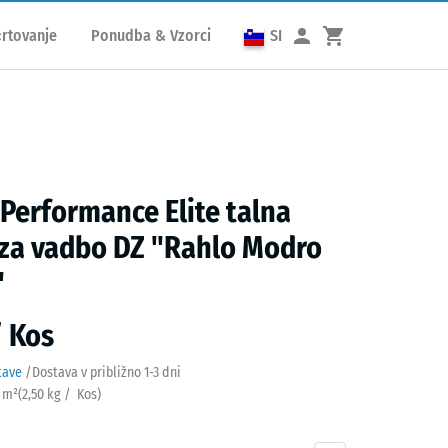
rtovanje
Ponudba & Vzorci
SI
 Performance Elite talna
za vadbo DZ "Rahlo Modro
"
/ Kos
tave
/
Dostava v približno
1-3 dni
/ m²
(
2,50
kg
/ Kos)