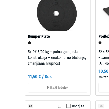
poštev predvsem v prostorih za vadbo nad bivalnim
0
terasah, če se nihanja prek povezanih gradbenih de
Materiál
mm
drugo. Gradbenoakustična presoja po tehnični sme
–
sestav gradbenega elementa z vsemi potmi preno
Zloženie
preos
a
vdolb
štruktúra
po
Bumper Plate
Podlož
24
urah
5/10/15/20 kg – polna gumijasta
52 × 52
Izdelek
konstrukcija – enakomerno blaženje,
– samo
razbr
je
zmanjšana hrupnost
★, N
(BS
izdelan
10,50
iz
7188)
11,50 € / Kos
38,89 €
očiščenega
črnega
Prikaži izdelek
gumijastega
granulata
5 / 5
iz
Dodaj za
XX
OP
recikliranih