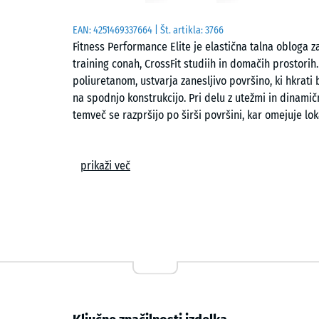
EAN:
4251469337664
| Št. artikla:
3766
Fitness Performance Elite je elastična talna obloga z
training conah, CrossFit studiih in domačih prostorih
poliuretanom, ustvarja zanesljivo površino, ki hkrati
na spodnjo konstrukcijo. Pri delu z utežmi in dinami
temveč se razpršijo po širši površini, kar omejuje lok
Proizvodnja in natančnost reza
prikaži več
Elementi nastanejo iz večjih plošč, ki se po zaključe
Tak postopek zagotavlja ravne robove, enakomerno 
elementov omogoča enakomerno sestavljanje večjih p
Površina in mehanske lastnosti
Površina je protizdrsna in odporna proti obrabi. Ela
poliuretanom, zmanjšuje vibracije in udarni hrup, k
spodnje plasti. Ob padcu uteži se del energije absor