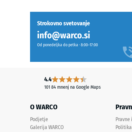
granulat
deformir
je
ko
nov,
nanj
Strokovno svetovanje
sintetičen,
deluje
barvan
določen
info@warco.si
v
sila.
masi
Majhna
Od ponedeljka do petka · 8:00–17:00
in
globina
brez
vtiska
škodljivih
pomeni
snovi.
visoko
4.4
Vezivo
tlačno
je
trdnost,
101 84 mnenj na Google Maps
poliuretan.
medtem
Barvni
ko
O WARCO
Prav
delci
večja
EPDM
globina
Podjetje
Pravne 
so
kaže
Galerija WARCO
Politik
vidni
na