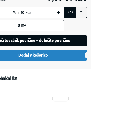
- 1,20 €
+
Kos
m²
0
m²
a
črtovalnik površine – določite površino
Dodaj v košarico
i
hnični list
siva
+ 1,90 €
no
+ 0,40 €