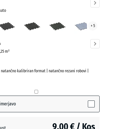
suto
o
Antracit
Lehko
Lekko
Meglenosiva
+ 5
o
rumeno
zeleni
to
posipana
posipani
ve)
a
0,25 m²
| natančno kalibriran format | natančno rezani robovi |
imerjavo
active)
9,00 € / Kos
ust