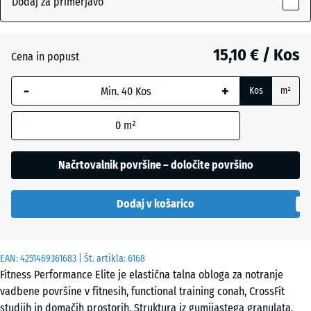
Dodaj za primerjavo
20
mm
Antracit
- 3,10 €
15,10 € / Kos
Cena in popust
Izbrana
dimenzija
-
+
Kos
m²
z modrim
Lehko
robom se
rumeno
- 6,10 €
0
m²
uporablja
posipana
za
izračun
Načrtovalnik površine – določite površino
potreb
Lekko
(razen če
zeleni
+ 40,70 €
Dodaj v košarico
je v
posipani
podatkih
o izdelku
EAN:
navedeno
4251469361683
| Št. artikla:
6168
Meglenosiva
+ 1,60 €
Fitness Performance Elite je elastična talna obloga za notranje
drugače).
vadbene površine v fitnesih, functional training conah, CrossFit
50
studiih in domačih prostorih. Struktura iz gumijastega granulata,