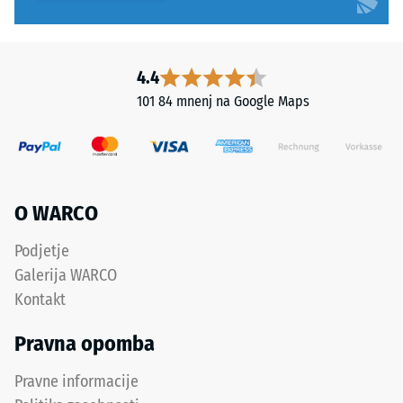
vtiska
ukrepi.
se
Polaganje
meri
se
takoj
izvaja
4.4
po
na
101 84 mnenj na Google Maps
obremenitvi
trajno
in
nosilno
nato
podlago.
v
Glejte
rednih
navodila
O WARCO
intervalih
za
v
montažo.
Podjetje
obdobju
Galerija WARCO
24
Kontakt
ur,
da
Pravna opomba
se
določi
Pravne informacije
trajna