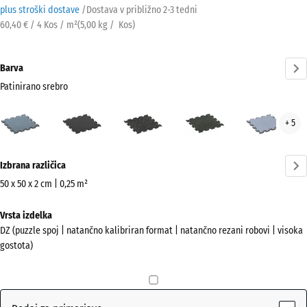
plus stroški dostave
/
Dostava v približno
2-3 tedni
60,40 € / 4 Kos / m²
(
5,00
kg
/ Kos)
Barva
Patinirano srebro
Patinirano
Antracit
Lehko
Lekko
Megl
+ 5
srebro
rumeno
zeleni
(active)
posipana
posipani
Več
Izbrana različica
informacij
o
50 x 50 x 2 cm | 0,25 m²
barvah?
Dimenzije
Vrsta izdelka
za
Prikaži
DZ (puzzle spoj | natančno kalibriran format | natančno rezani robovi | visoka
pošiljanje
barvno
gostota)
530
paleto
x
Patinirano
530
(active)
srebro
x