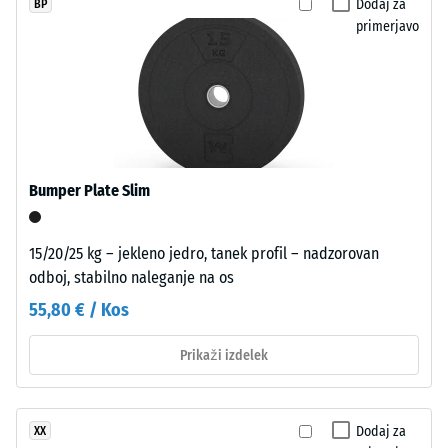
Dodaj za
BP
njegovo
straneh
primerjavo
odpornost
omogoča
proti
tesno
lokaliziranim
povezavo
obremenitvam.
plošč
Pove
brez
nam,
dodatnih
v
potrebnih
Bumper Plate Slim
kolikšni
spodbud.
meri
Lasna
se
15/20/25 kg – jekleno jedro, tanek profil – nadzorovan
fuga
material
odboj, stabilno naleganje na os
med
deformira,
ploščami
55,80 € / Kos
ko
je
nanj
komaj
Prikaži izdelek
deluje
vidna
določena
in
sila.
ustvarja
Dodaj za
XX
Majhna
homogeno,