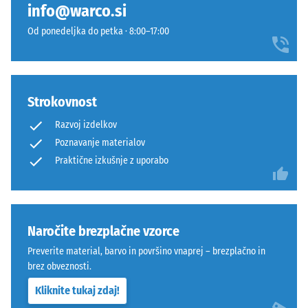
info@warco.si
(kar
podlagi.
ustreza
Ta
Od ponedeljka do petka · 8:00–17:00
1
izvedba
cm²)
nima
se
vgrajene
s
drenaže
Strokovnost
silo
–
Razvoj izdelkov
1000
če
Poznavanje materialov
N
je
Praktične izkušnje z uporabo
(približno
potreben
105
odvod
kg)
vode,
pritisne
ga
na
je
Naročite brezplačne vzorce
vzorec
treba
Preverite material, barvo in površino vnaprej – brezplačno in
materiala.
zagotoviti
brez obveznosti.
Nastala
z
Kliknite tukaj zdaj!
globina
gradbenimi