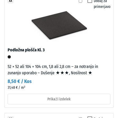
Dodaj za
XX
24
primerjavo
urah
Gumene
plošče
razbremenitve
so
(BS
izrezane
7188)
iz
večjega
Podložna plošča Kl. 3
formata,
robovi
ostanejo
52 × 52 ali 104 × 104 cm, 1,8 ali 2,8 cm – za notranjo in
/ 5
ravni
zunanjo uporabo – Dušenje ★★★, Nosilnost ★
brez
8,50 € / Kos
posnetja.
31,48 € / m²
Puzzle
Tlačna
zobčenje
Prikaži izdelek
trdnost
na
materiala
vseh
opisuje
štirih