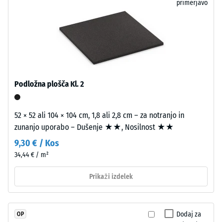
primerjavo
globina
enotno
vtiska
površino.
pomeni
Spoj
visoko
je
tlačno
stabilen
trdnost,
in
medtem
trajno
Podložna plošča Kl. 2
ko
elastičen
večja
brez
52 × 52 ali 104 × 104 cm, 1,8 ali 2,8 cm – za notranjo in
globina
posebnih
zunanjo uporabo – Dušenje ★★, Nosilnost ★★
kaže
pripomočkov
na
ali
9,30 € / Kos
manjšo
dodatnega
34,44 € / m²
odpornost
orodja.
proti
Prikaži izdelek
Rezultat
točkovnim
je
obremenitvam.
neopazna
Takšne
fuga
Dodaj za
OP