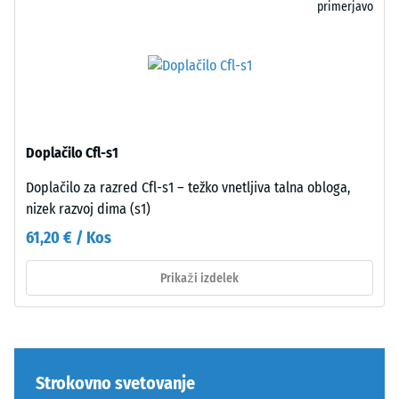
spodnje
primerjavo
Tlačna
strani
trdnost
se
določa
s
preskusno
metodo
Spodnja
Doplačilo Cfl-s1
v
strana
skladu
je
Doplačilo za razred Cfl-s1 – težko vnetljiva talna obloga,
s
ravna,
nizek razvoj dima (s1)
standardom
brez
61,20 € / Kos
BS
vtisnjene
7188:1998.
strukture.
Prikaži izdelek
Preskusno
Proizvod
telo
leži
s
s
površino
celotno
100
površino
Strokovno svetovanje
mm²
na