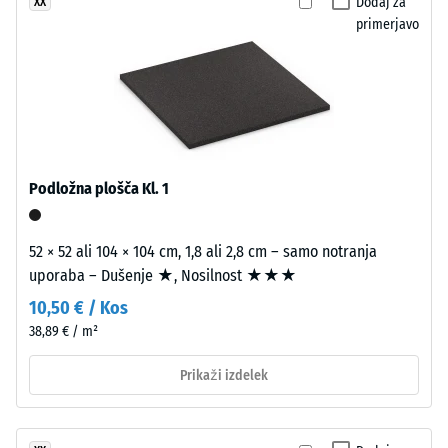
strukturiran
Dodaj za
XX
W/(m·K)
videz.
primerjavo
Pri
Tlačna
črnih
trdnost
in
-
antracitnih
izvedbah
Vrednost
je
lestvice
Podložna plošča Kl. 1
vezivo
5
prozorno,
pri
=
52 × 52 ali 104 × 104 cm, 1,8 ali 2,8 cm – samo notranja
barvnih
pribl.
uporaba – Dušenje ★, Nosilnost ★★★
pigmentirano.
10,50 € / Kos
0
38,89 € / m²
mm
Namestitev
preostale
–
Prikaži izdelek
Obdelava
vdolbine
–
po
Montaža