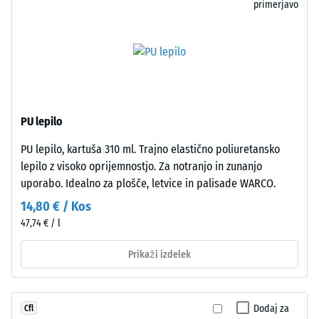
obremenitve
in
primerjavo
lahko
videz
povzročijo
monolitne
na
površine,
primer
kot
čevlji
da
z
bi
PU lepilo
visoko
bila
peto,
iz
PU lepilo, kartuša 310 ml. Trajno elastično poliuretansko
noge
enega
lepilo z visoko oprijemnostjo. Za notranjo in zunanjo
pohištva,
kosa.
uporabo. Idealno za plošče, letvice in palisade WARCO.
cvetlična
Polaganje
14,80 € / Kos
korita
je
47,74 € / l
na
enostavno
kolesih
in
Prikaži izdelek
ali
predvidljivo.
noge
različnih
Struktura
Dodaj za
Cfl
naprav.