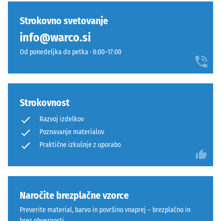
zamenjati.
urah
primerjavo
svež,
razbremenitve
izdelkov
izrazit
Strokovno svetovanje
(BS 7188)
še
videz,
info@warco.si
ni
Navidezna
ki
bil
gostota -
Od ponedeljka do petka · 8:00–17:00
spominja
izbran
vrednost
na
lestvice 1
noben
odprto
= do 780
izdelek.
morsko
kg/m³
gladino.
Strokovnost
Dušenje
Razvoj izdelkov
udarcev,
Materiál
Poznavanje materialov
vibracij
–
Praktične izkušnje z uporabo
in hoje
Zloženie
–
a
Lestvica
štruktúra
4 =
močno
Naročite brezplačne vzorce
dušenje
Izdelek
Preverite material, barvo in površino vnaprej – brezplačno in
ima
Razred
brez obveznosti.