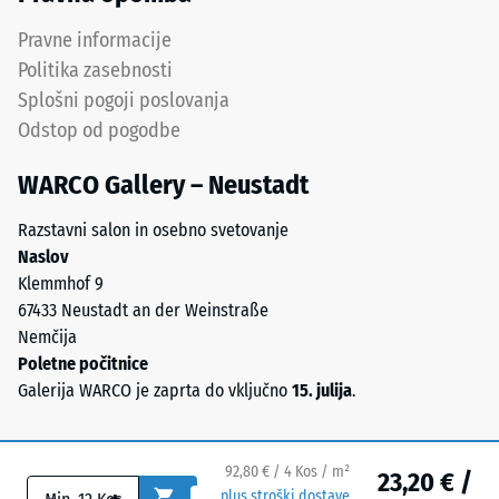
UV-
vode (EN
stabiliziranim
Pravne informacije
12616) –
poliuretanom.
Razred 5 =
Politika zasebnosti
EPDM
Infiltracija
Splošni pogoji poslovanja
pomeni
cca 1000
Odstop od pogodbe
etilen-
mm/h (1000
propilen-
l/h/m²)
WARCO Gallery – Neustadt
dien
Protizdrsnost
gumi
(EN 16165) –
Razstavni salon in osebno svetovanje
in
Vrednost
Naslov
je
lestvice 4 =
Klemmhof 9
brez
povprečni
67433 Neustadt an der Weinstraße
škodljivih
sprejemni
Nemčija
snovi.
kot ca. 16°,
Poletne počitnice
skupina R10
Odprto
Galerija WARCO je zaprta do vključno
15. julija
.
porozna
Toplotna
obrabna
izolacija –
plast
Vrednost
92,80 € / 4 Kos / m²
23,20 € /
leži
lestvice 4 =
plus stroški dostave