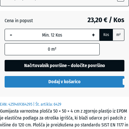
Angleška
23,20 € / Kos
trata
Cena in popust
-
+
Kos
m²
Etna
0
m²
Levandula
Načrtovalnik površine – določite površino
Dodaj v košarico
Ratan
EAN:
4251469364295
| Št. artikla:
6429
Sivi
Gumijasta varnostna plošča 50 × 50 × 4 cm z zgornjo plastjo iz EPDM
granit
je elastična podlaga za otroška igrišča, ki blaži udarce pri padcih z
višine do 120 cm. Plošča je preizkušena po standardu SIST EN 1177 in