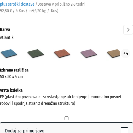
plus stroški dostave
/
Dostava v približno
2-3 tedni
92,80 € / 4 Kos / m²
(
6,20
kg
/ Kos)
Barva
Atlantik
Atlantik
Angleška
Etna
Levandula
Rata
+ 4
(active)
trata
Več
Izbrana različica
informacij
50 x 50 x 4 cm
o
barvah?
Vrsta izdelka
FP (plastični povezovalci za vstavljanje ali lepljenje | minimalno posneti
Prikaži
robovi | spodnja stran z drenažno strukturo)
barvno
paleto
(active)
Atlantik
Dodaj za primerjavo