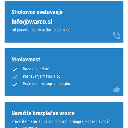
urah
primerjavo
svež,
razbremenitve
izdelkov
izrazit
Strokovno svetovanje
(BS 7188)
še
videz,
info@warco.si
ni
Navidezna
ki
bil
gostota -
Od ponedeljka do petka · 8:00–17:00
spominja
izbran
vrednost
na
lestvice 1
noben
odprto
= do 780
izdelek.
morsko
kg/m³
gladino.
Strokovnost
Dušenje
Razvoj izdelkov
udarcev,
Materiál
Poznavanje materialov
vibracij
–
Praktične izkušnje z uporabo
in hoje
Zloženie
–
a
Lestvica
štruktúra
4 =
močno
Naročite brezplačne vzorce
dušenje
Izdelek
Preverite material, barvo in površino vnaprej – brezplačno in
ima
Razred
brez obveznosti.