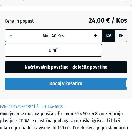
Angleška
24,00 € / Kos
trata
Cena in popust
-
+
Kos
m²
Etna
0
m²
Levandula
Načrtovalnik površine – določite površino
Dodaj v košarico
Ratan
EAN:
4251469364387
| Št. artikla:
6438
Sivi
Gumijasta varnostna plošča v formatu 50 × 50 × 4,8 cm z zgornjo
granit
plastjo iz EPDM je elastična podlaga za otroška igrišča, ki blaži
udarce pri padcih z višine do 160 cm. Preizkušena je po standardu