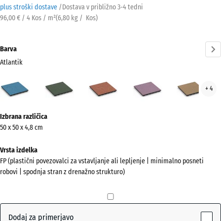
plus stroški dostave
/
Dostava v približno
3-4 tedni
96,00 € / 4 Kos / m²
(
6,80
kg
/ Kos)
Barva
Atlantik
Atlantik
Angleška
Etna
Levandula
Rata
+ 4
(active)
trata
Več
Izbrana različica
informacij
50 x 50 x 4,8 cm
o
barvah?
Vrsta izdelka
FP (plastični povezovalci za vstavljanje ali lepljenje | minimalno posneti
Prikaži
robovi | spodnja stran z drenažno strukturo)
barvno
paleto
(active)
Atlantik
Dodaj za primerjavo