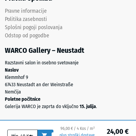
UV-
vode (EN
stabiliziranim
Pravne informacije
12616) –
poliuretanom.
Razred 5 =
Politika zasebnosti
EPDM
Infiltracija
Splošni pogoji poslovanja
pomeni
cca 1000
Odstop od pogodbe
etilen-
mm/h (1000
propilen-
l/h/m²)
WARCO Gallery – Neustadt
dien
Protizdrsnost
gumi
(EN 16165) –
Razstavni salon in osebno svetovanje
in
Vrednost
Naslov
je
lestvice 4 =
Klemmhof 9
brez
povprečni
67433 Neustadt an der Weinstraße
škodljivih
sprejemni
Nemčija
snovi.
kot ca. 16°,
Poletne počitnice
skupina R10
Odprto
Galerija WARCO je zaprta do vključno
15. julija
.
porozna
Toplotna
obrabna
izolacija –
plast
Vrednost
96,00 € / 4 Kos / m²
24,00 €
leži
lestvice 4 =
plus stroški dostave