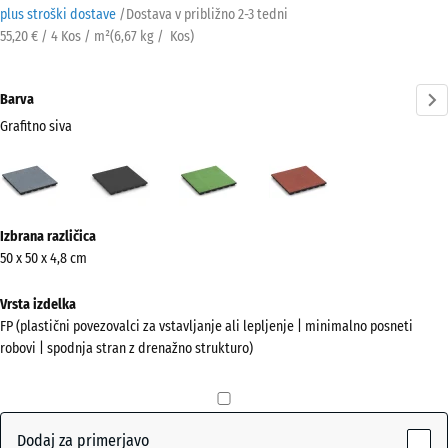
plus stroški dostave
/
Dostava v približno
2-3 tedni
55,20 € / 4 Kos / m²
(
6,67
kg
/ Kos)
Barva
Grafitno siva
Grafitno
Antracit
Lipovo
Paradižnikovo
siva
zelena
rdeča
(active)
Več
Izbrana različica
informacij
50 x 50 x 4,8 cm
o
barvah?
Vrsta izdelka
FP (plastični povezovalci za vstavljanje ali lepljenje | minimalno posneti
Prikaži
robovi | spodnja stran z drenažno strukturo)
barvno
paleto
Grafitno
Dodaj za primerjavo
(active)
siva