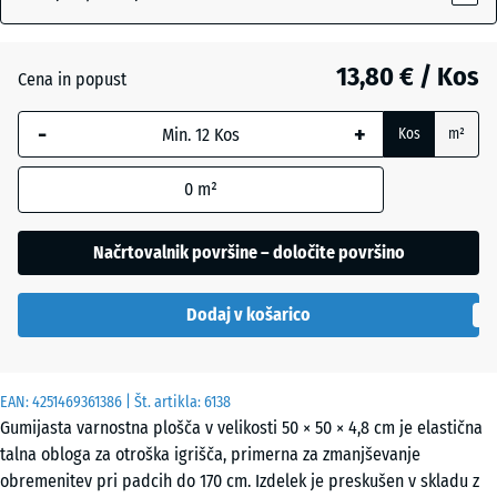
13,80 € / Kos
Antracit
- 0,90 €
Cena in popust
-
+
Kos
m²
Lipovo
zelena
0
m²
Načrtovalnik površine – določite površino
Paradižnikovo
- 0,40 €
rdeča
Dodaj v košarico
EAN:
4251469361386
| Št. artikla:
6138
Gumijasta varnostna plošča v velikosti 50 × 50 × 4,8 cm je elastična
talna obloga za otroška igrišča, primerna za zmanjševanje
obremenitev pri padcih do 170 cm. Izdelek je preskušen v skladu z