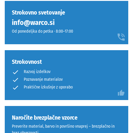
urah
primerjavo
z
razbremenitve
izdelkov
umirjenim
Strokovno svetovanje
(BS 7188)
še
industrijskim
info@warco.si
ni
Navidezna
značajem
bil
gostota -
Od ponedeljka do petka · 8:00–17:00
za
izbran
vrednost
sodobne
lestvice 1
noben
zunanje
= do 780
izdelek.
površine.
kg/m³
Strokovnost
Dušenje
Materiál
Razvoj izdelkov
udarcev,
–
Poznavanje materialov
vibracij
Zloženie
Praktične izkušnje z uporabo
in hoje
a
–
štruktúra
Lestvica
4 =
močno
Naročite brezplačne vzorce
dušenje
Ta
Preverite material, barvo in površino vnaprej – brezplačno in
Razred
proizvod
brez obveznosti.