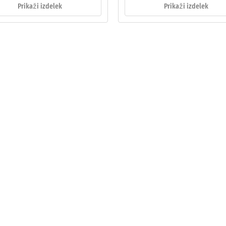
Prikaži izdelek
Prikaži izdelek
tale
ine
emenitve