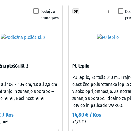
udarcev, vibracij in hoje – Lestvica 2 = udobno dušenje
še
stabilnega granulata EPDM zagotavlja barvno
Dodaj za
Dod
OP
rotidrsnosti DS (EN 14041) - Vrednost lestvice 4 = Koeficient trenja ca. 0,53
ni
ecikliranega granulata ELT prevzema obremenitve in
primerjavo
pri
bil
t proti obrabi – Odpornost proti abrazivni obrabi – Vrednost lestvice 2 = "dob
izbran
ost vode (EN 12616) – Razred 5 = Infiltracija cca 1000 mm/h (1000 l/h/m²)
noben
izdelek.
snost (EN 16165) – Vrednost lestvice 4 = povprečni sprejemni kot ca. 16°, skupi
 izolacija – Vrednost lestvice 2 = Toplotna prevodnost pribl. 0,12 W/(m·K)
st proti zmrzali
na plošča Kl. 2
PU lepilo
a
PU lepilo, kartuša 310 ml. Trajn
st
 ali 104 × 104 cm, 1,8 ali 2,8 cm
elastično poliuretansko lepilo 
otranjo in zunanjo uporabo –
visoko oprijemnostjo. Za notra
je ★★, Nosilnost ★★
zunanjo uporabo. Idealno za pl
ost
letvice in palisade WARCO.
ce
€ / Kos
14,80 € / Kos
 / m²
47,74 € / l