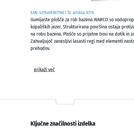
EAN:
4251469367760
| Št. artikla:
6776
Gumijaste plošče za rob bazena WARCO so vodopropust
kopaliških jezer. Strukturirana površina ostaja pro
na robu bazena. Plošče so prijetne bosi na dotik in z
Zahvaljujoč zanesljivi lasasti regi med elementi nas
prehodov.
Enostavno polaganje
prikaži več
Plošče se polagajo prosto, brez lepljenja, na ravno i
naseda skupaj, elemente trdno poveže in v površini ob
natančni obdelavi deluje obloga kompaktno in brez v
željeni obliki z žago, posamezne plošče pa je mogoče 
vodopropustna po celotni površini in ima drenažne ka
luž.
Ključne značilnosti izdelka
Protizdrsnost in udobje pri hoji bos