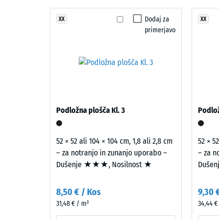
in
Dušenje 
Obloga je dvoplastno zgrajena: obrabna plast iz UV-
struktura
Atlantik
Dodaj za
XX
XX
Razred p
obstojnost in kakovost površine. Osnovna plast iz r
primerjavo
združuje
zagotavlja blaženje udarcev.
Odpornos
modre
in
Prepustn
turkizne
Protizdr
tone
v
Toplotna
svež,
Odporno
Podložna plošča Kl. 3
Podlož
izrazit
Tlačn
videz,
ki
trdno
52 × 52 ali 104 × 104 cm, 1,8 ali 2,8 cm
52 × 52
spominja
– za notranjo in zunanjo uporabo –
– za n
-
na
Dušenje ★★★, Nosilnost ★
Dušen
Vredn
odprto
morsko
lestvi
8,50 € / Kos
9,30 
gladino.
1
31,48 € / m²
34,44 €
=