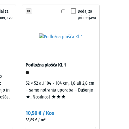
aj za
Dodaj za
XX
merjavo
primerjavo
ro" (BS 7188)
na R10
Podložna plošča Kl. 1
o
z
52 × 52 ali 104 × 104 cm, 1,8 ali 2,8 cm
njo in
– samo notranja uporaba – Dušenje
ošče,
★, Nosilnost ★★★
10,50 € / Kos
38,89 € / m²