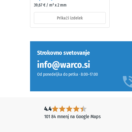
1 / 5
novega,
39,67 € / m² x 2 mm
v
masi
Prikaži izdelek
barvanega
granulata
Tlačna
EPDM,
trdnost
vezanega
material
z
Strokovno svetovanje
opisuje
UV-
njegovo
info@warco.si
stabiliziranim
odporno
poliuretanom.
Od ponedeljka do petka · 8:00–17:00
proti
EPDM
lokalizi
pomeni
obremen
etilen-
Pove
propilen-
nam,
dien
4.4
v
gumi
101 84 mnenj na Google Maps
kolikšni
in
meri
je