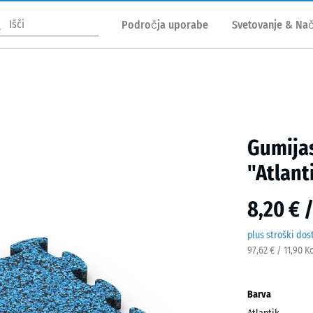
Področja uporabe
Svetovanje & Nač
Gumijas
"Atlant
8,20 € 
plus stroški dos
97,62 € / 11,90 K
Barva