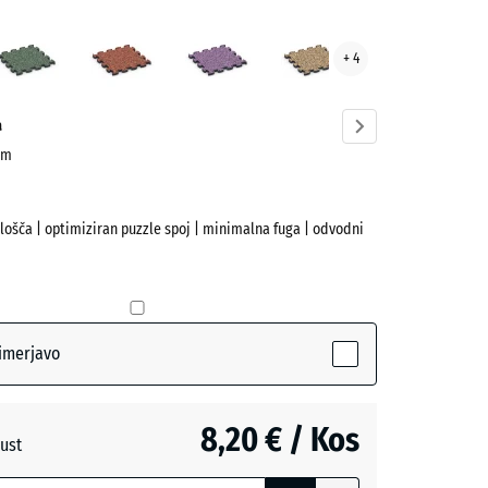
tik
Angleška
Etna
Levandula
Ratan
+ 4
ve)
trata
a
 cm
plošča | optimiziran puzzle spoj | minimalna fuga | odvodni
(active)
imerjavo
a
8,20 € / Kos
ust