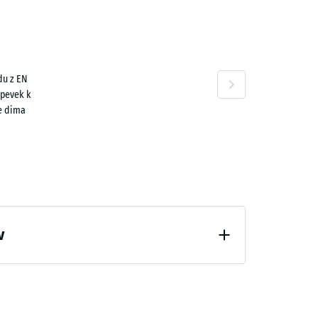
Travertin
du z EN
90 €
spevek k
e dima
v
emenitve (BS 7188)