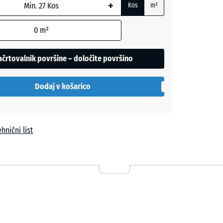
+
Kos
m²
0
m²
la
črtovalnik površine – določite površino
Dodaj v košarico
hnični list
vi
Terakota