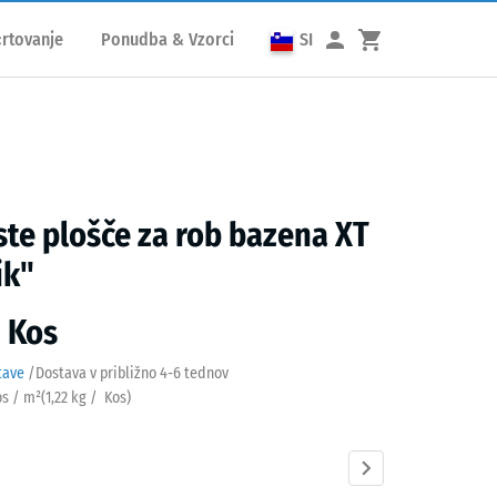
rtovanje
Ponudba & Vzorci
SI
te plošče za rob bazena XT
ik"
/ Kos
tave
/
Dostava v približno
4-6 tednov
os / m²
(
1,22
kg
/ Kos)