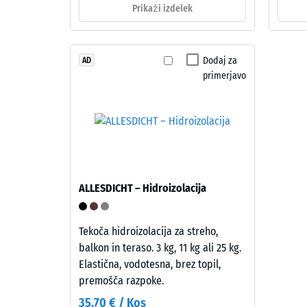
Materiál
Prikaži izdelek
pribl.
–
1
Zloženie
a
Dodaj za
mm
AD
štruktúra
primerjavo
preos
vdolb
Izdelek
po
ima
dvoslojno
24
zgradbo.
urah
Približno
ALLESDICHT – Hidroizolacija
razbr
3,3
mm
(BS
debela
Tekoča hidroizolacija za streho,
7188)
obrabna
balkon in teraso. 3 kg, 11 kg ali 25 kg.
plast
Elastična, vodotesna, brez topil,
je
premošča razpoke.
iz
35,70 € / Kos