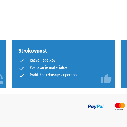
a
Strokovnost
Razvoj izdelkov
st
Poznavanje materialov
Praktične izkušnje z uporabo
ranim
itvam.