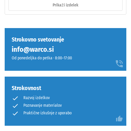
in
Prikaži izdelek
opisuje
omogočijo
njegovo
natančno
odpornost
poravnavo
proti
pri
lokaliziranim
polaganju.
Strokovno svetovanje
obremenitvam.
Spoj
info@warco.si
Pove
je
nam,
opeharno
Od ponedeljka do petka · 8:00–17:00
v
elastičen
kolikšni
in
meri
trajno
se
stabilen.
Strokovnost
material
Orientacija
deformira,
Razvoj izdelkov
plošč
ko
Poznavanje materialov
mora
nanj
biti
Praktične izkušnje z uporabo
deluje
upoštevana
določena
pri