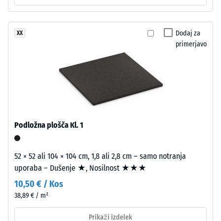
plasti
prevodnost
pribl. 0,12
iz
W/(m·K)
finega
Dodaj za
XX
črnega
Tlačna
primerjavo
granulata
trdnost
ELT
-
z
visoko
Vrednost
gostoto.
lestvice
4
Podložna plošča Kl. 1
Namestitev
=
–
pribl.
Obdelava
52 × 52 ali 104 × 104 cm, 1,8 ali 2,8 cm – samo notranja
–
uporaba – Dušenje ★, Nosilnost ★★★
0,25
Montaža
10,50 € / Kos
mm
38,89 € / m²
preostale
Kot
vdolbine
Prikaži izdelek
4035,