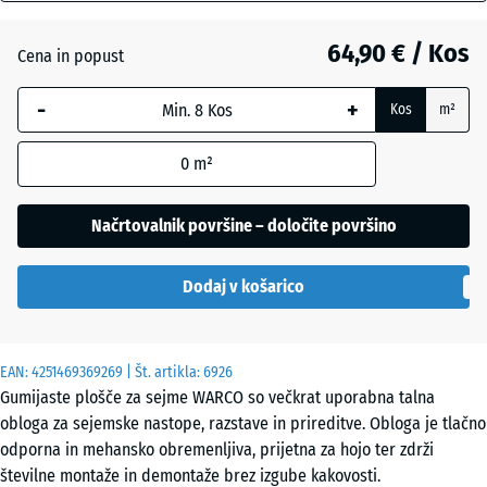
mm
Angleška
trata
64,90 € / Kos
Cena in popust
Izbrana
dimenzija
-
+
Kos
m²
z modrim
Atlantik
robom se
0
m²
uporablja
za
Levandula
izračun
Načrtovalnik površine – določite površino
potreb
(razen če
Ratan
Dodaj v košarico
je v
podatkih
o izdelku
Sivi
EAN:
navedeno
4251469369269
| Št. artikla:
6926
granit
Gumijaste plošče za sejme WARCO so večkrat uporabna talna
drugače).
obloga za sejemske nastope, razstave in prireditve. Obloga je tlačno
97,1
odporna in mehansko obremenljiva, prijetna za hojo ter zdrži
x
Temnosivi
številne montaže in demontaže brez izgube kakovosti.