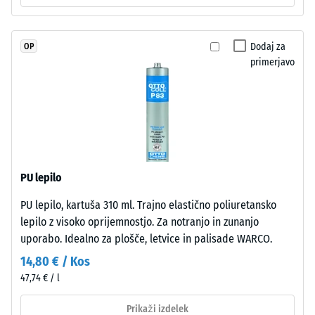
stabiliziranim
vode (EN
poliuretanom.
12616) –
EPDM
Razred 2 =
Dodaj za
OP
pomeni
Infiltracija
primerjavo
etilen-
do 10 mm/h
propilen-
(10 l/h/m²)
dien
Protizdrsnost
gumi
(EN 16165) –
in
Vrednost
je
lestvice 3 =
brez
povprečni
PU lepilo
škodljivih
sprejemni
PU lepilo, kartuša 310 ml. Trajno elastično poliuretansko
snovi.
kot ca. 15°,
lepilo z visoko oprijemnostjo. Za notranjo in zunanjo
skupina R10
Zaprta
uporabo. Idealno za plošče, letvice in palisade WARCO.
obrabna
Toplotna
plast
14,80 € / Kos
izolacija –
leži
Vrednost
47,74 € / l
na
lestvice 2 =
nosilni
Prikaži izdelek
Toplotna