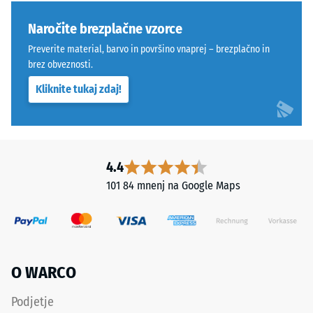
sila.
polaganju.
Majhna
Tesen
Naročite brezplačne vzorce
globina
spoj
Preverite material, barvo in površino vnaprej – brezplačno in
vtiska
preprečuje
brez obveznosti.
pomeni
premikanje
visoko
Kliknite tukaj zdaj!
tudi
tlačno
pri
trdnost,
večjih
medtem
obremenitvah
ko
in
4.4
večja
dinamičnih
101 84 mnenj na Google Maps
globina
silah.
kaže
Sistem
na
je
manjšo
primeren
odpornost
za
O WARCO
proti
intenzivno
točkovnim
uporabo
Podjetje
obremenitvam.
in