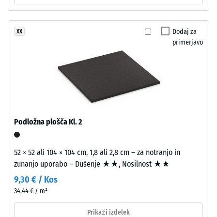
DS (EN 14041)
zgradbo.
- Vrednost
Približno
lestvice 2 =
Dodaj za
XX
2
Koeficient
primerjavo
mm
trenja ca.
debela
0,38
obrabna
Odpornost
plast
proti
je
obrabi –
iz
Odpornost
novega,
Podložna plošča Kl. 2
proti
v
abrazivni
masi
obrabi –
barvanega
52 × 52 ali 104 × 104 cm, 1,8 ali 2,8 cm – za notranjo in
Vrednost
granulata
zunanjo uporabo – Dušenje ★★, Nosilnost ★★
lestvice 3
EPDM,
= "zelo
9,30 € / Kos
vezanega
dobro" (BS
34,44 € / m²
z
7188)
UV-
Prikaži izdelek
Prepustnost