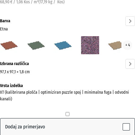
68,90 € / 1,06 Kos / m²
(
17,19
kg
/ Kos)
Barva
Etna
Etna
Angleška
Atlantik
Levandula
Rata
+ 4
(active)
trata
Več
Izbrana različica
informacij
o
97,1 x 97,1 × 1,8 cm
barvah?
Dimenzije
Vrsta izdelka
za
Prikaži
XT (kalibrirana plošča | optimiziran puzzle spoj | minimalna fuga | odvodni
pošiljanje
barvno
kanali)
1010
paleto
x
(active)
Etna
1010
x
Dodaj za primerjavo
18