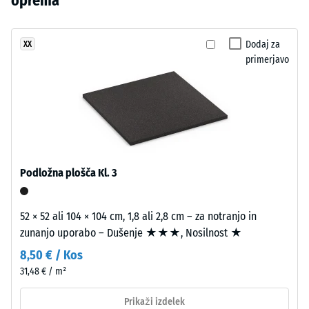
oprema
razbremenitve
izdelkov
v
(BS 7188)
še
izrazit,
ni
Navidezna
živahen
Dodaj za
XX
bil
gostota -
primerjavo
videz
izbran
vrednost
z
lestvice 4
noben
močnim
= 900 do
izdelek.
barvnim
1000
učinkom.
kg/m³
Dušenje
Materiál
Podložna plošča Kl. 3
udarcev,
–
vibracij
Zloženie
in hoje –
52 × 52 ali 104 × 104 cm, 1,8 ali 2,8 cm – za notranjo in
a
Lestvica
zunanjo uporabo – Dušenje ★★★, Nosilnost ★
štruktúra
1 =
zaznavno
8,50 € / Kos
dušenje
31,48 € / m²
Izdelek
ima
Razred
Prikaži izdelek
protidrsnosti
dvoslojno