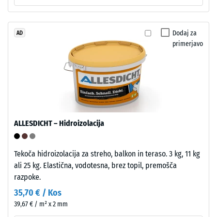
vendar
po
brez
24
posnetja
Dodaj za
AD
urah
na
primerjavo
vrhnji
razbremenitve
plasti.
(BS
Zaobljeni
7188)
valoviti
zobje
omogočajo
ALLESDICHT – Hidroizolacija
tesen,
stabilan
/ 5
spoj.
Tekoča hidroizolacija za streho, balkon in teraso. 3 kg, 11 kg
Pravokotni
ali 25 kg. Elastična, vodotesna, brez topil, premošča
robovi
razpoke.
ustvarijo
35,70 € / Kos
Tlačna
lasne
39,67 € / m² x 2 mm
trdnost
fuge
materiala