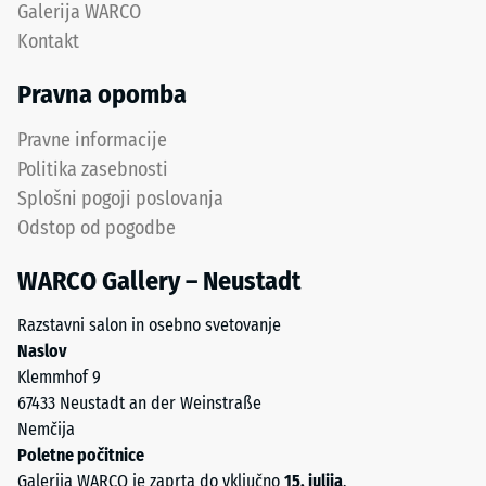
Galerija WARCO
Takšne
profesionalne
Kontakt
obremenitve
aplikacije.
lahko
Pravna opomba
povzročijo
Struktura
na
spodnje
Pravne informacije
primer
strani
Politika zasebnosti
čevlji
Splošni pogoji poslovanja
z
visoko
Odstop od pogodbe
Spodnja
peto,
strana
WARCO Gallery – Neustadt
noge
ima
pohištva,
kvadratne
Razstavni salon in osebno svetovanje
cvetlična
podporne
Naslov
korita
točke
Klemmhof 9
na
v
67433 Neustadt an der Weinstraße
kolesih
diagonalni
Nemčija
ali
razporeditvi.
Poletne počitnice
noge
Med
Galerija WARCO je zaprta do vključno
15. julija
.
različnih