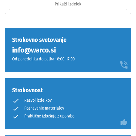
Prikaži izdelek
DS (EN 14041)
- Vrednost
lestvice 3 =
Izdelek
Koeficient
ima
trenja ca.
dvoslojno
0,45
Strokovno svetovanje
zgradbo
info@warco.si
Odpornost
iz
proti
očiščenega
Od ponedeljka do petka · 8:00–17:00
obrabi –
črnega
Odpornost
gumijastega
proti
granulata
abrazivni
ELT,
Strokovnost
obrabi –
vezanega
Vrednost
Razvoj izdelkov
s
lestvice 4
Poznavanje materialov
poliuretanskim
=
vezivom.
Praktične izkušnje z uporabo
"odlično"
(BS 7188)
ELT
pomeni
Prepustnost