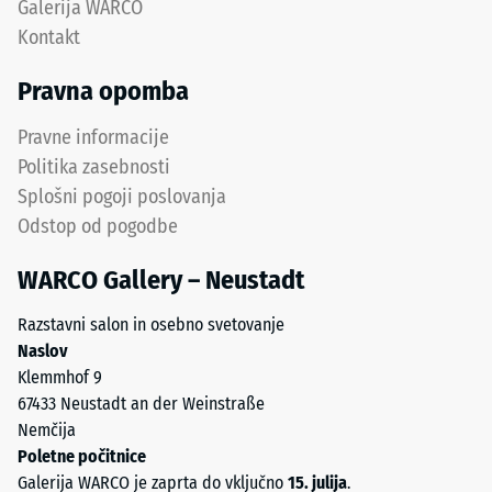
Galerija WARCO
Toplotna
in
Kontakt
prevodnost
odporna
pribl. 0,07
proti
Pravna opomba
W/(m·K)
obrabi.
Spodnja
Odpornost
Pravne informacije
plast
proti
Politika zasebnosti
iz
zmrzali
Splošni pogoji poslovanja
grobejšega
Tlačna
Odstop od pogodbe
granulata
trdnost
zagotavlja
WARCO Gallery – Neustadt
-
elastičnost,
blaženje
Vrednost
Razstavni salon in osebno svetovanje
udarcev
lestvice
Naslov
in
Klemmhof 9
2
dobro
67433 Neustadt an der Weinstraße
prepustnost
=
Nemčija
vode.
pribl.
Poletne počitnice
Galerija WARCO je zaprta do vključno
15. julija
.