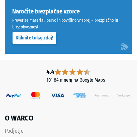
„End
vode (EN
of
Naročite brezplačne vzorce
12616) –
Life
Razred 5 =
Preverite material, barvo in površino vnaprej – brezplačno in
Tyres"
Infiltracija
brez obveznosti.
in
cca 1000
Kliknite tukaj zdaj!
mm/h (1000
označuje
l/h/m²)
granulat
iz
Protizdrsnost
recikliranih
(EN 16165) –
pnevmatik.
Vrednost
4.4
Zgornja
lestvice 4 =
101 84 mnenj na Google Maps
obrabna
povprečni
sprejemni
plast
kot ca. 16°,
iz
skupina R10
finega
granulata
Toplotna
O WARCO
ELT
izolacija –
je
Vrednost
Podjetje
protizdrsna
lestvice 5 =