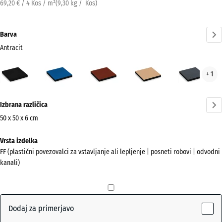
69,20 € / 4 Kos / m²
(
9,30
kg
/ Kos)
Barva
Antracit
Antracit
Nebesno
Opečno
Peščeno
Skri
+ 1
(active)
modra
rdeča
bež
Več
Izbrana različica
informacij
o
50 x 50 x 6 cm
barvah?
Dimenzije
Vrsta izdelka
za
Prikaži
FF (plastični povezovalci za vstavljanje ali lepljenje | posneti robovi | odvodni
pošiljanje
barvno
kanali)
500
paleto
x
(active)
Antracit
500
x
Dodaj za primerjavo
60