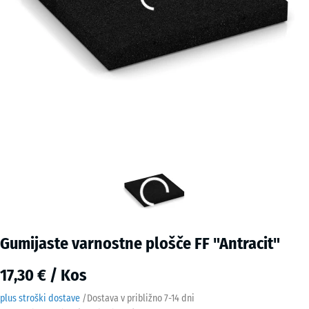
Gumijaste varnostne plošče FF "Antracit"
17,30 € / Kos
plus stroški dostave
/
Dostava v približno
7-14 dni