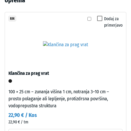
oprema
razbremenitve
x
izdelkov
temen
(BS 7188)
11
še
ton
cm
ni
Navidezna
se
Dodaj za
RM
bil
gostota -
primerjavo
neopazno
izbran
vrednost
vključi
lestvice 1
noben
v
= do 780
izdelek.
sodobne
kg/m³
zunanje
površine
Dušenje
udarcev,
in
Klančina za prag vrat
vibracij
urbano
in hoje
okolje.
–
100 × 25 cm – zunanja višina 1 cm, notranja 3–10 cm –
Lestvica
prosto polaganje ali lepljenje, protizdrsna površina,
Materiál
5 =
vodoprepustna struktura
odlično
–
dušenje
Zloženie
22,90 € / Kos
a
22,90 € / tm
Razred
štruktúra
protidrsnosti