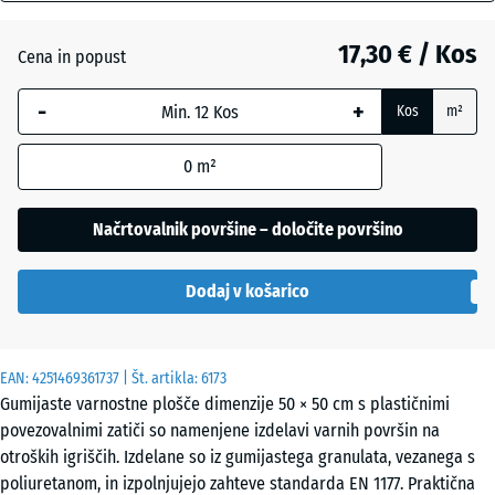
mm
Nebesno
+ 3,00 €
modra
17,30 € / Kos
Cena in popust
Izbrana
dimenzija
-
+
Kos
m²
z modrim
Opečno
robom se
+ 0,20 €
rdeča
0
m²
uporablja
za
izračun
Načrtovalnik površine – določite površino
potreb
Peščeno
(razen če
+ 3,50 €
bež
Dodaj v košarico
je v
podatkih
o izdelku
EAN:
navedeno
4251469361737
| Št. artikla:
6173
Skrilavosiva
+ 3,00 €
Gumijaste varnostne plošče dimenzije 50 × 50 cm s plastičnimi
drugače).
povezovalnimi zatiči so namenjene izdelavi varnih površin na
50
otroških igriščih. Izdelane so iz gumijastega granulata, vezanega s
x
poliuretanom, in izpolnjujejo zahteve standarda EN 1177. Praktična
Travnato