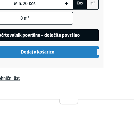
+
Kos
m²
0
m²
- 2,80 €
črtovalnik površine – določite površino
Dodaj v košarico
+ 0,50 €
hnični list
o
- 1,70 €