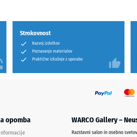
tale
Strokovnost
ine
Razvoj izdelkov
Poznavanje materialov
Praktične izkušnje z uporabo
emenitve
na opomba
WARCO Gallery – Neu
informacije
Razstavni salon in osebno sveto