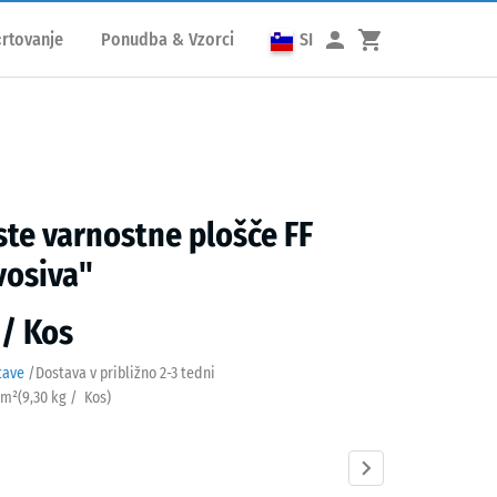
rtovanje
Ponudba & Vzorci
SI
te varnostne plošče FF
vosiva"
 / Kos
tave
/
Dostava v približno
2-3 tedni
 m²
(
9,30
kg
/ Kos)