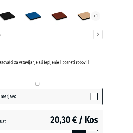
avosiva
Antracit
Nebesno
Opečno
Peščeno
+ 1
ve)
modra
rdeča
bež
a
ezovalci za vstavljanje ali lepljenje | posneti robovi |
(active)
siva
imerjavo
- 3,00 €
20,30 € / Kos
ust
o