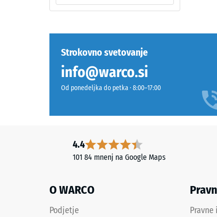
lahko
pribl.
ton
0,75
nekoliko
mm
potemni,
pri
preos
Strokovno svetovanje
temnem
vdolb
info@warco.si
odtenku
po
pa
Od ponedeljka do petka · 8:00–17:00
je
24
učinek
urah
manj
razbr
izrazit.
(BS
4.4
7188)
101 84 mnenj na Google Maps
Materiál
–
Zloženie
O WARCO
Prav
a
štruktúra
2 / 5
Podjetje
Pravne 