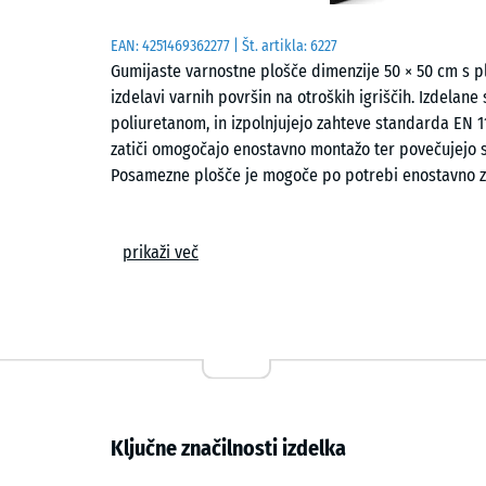
EAN:
4251469362277
| Št. artikla:
6227
Gumijaste varnostne plošče dimenzije 50 × 50 cm s p
izdelavi varnih površin na otroških igriščih. Izdelane
poliuretanom, in izpolnjujejo zahteve standarda EN 11
zatiči omogočajo enostavno montažo ter povečujejo st
Posamezne plošče je mogoče po potrebi enostavno z
Uporaba
prikaži več
Varnostne plošče se uporabljajo povsod, kjer je tre
Najpogosteje se uporabljajo ob igralih na otroških ig
elementi, plezalne konstrukcije ali kombinirana igrala 
Takšna površina je primerna tudi za prostore terapije
Zgradba in material
Ključne značilnosti izdelka
Plošče so izdelane iz gumijastega granulata ELT, ve
Life Tyres« in označuje granulat iz recikliranih avto