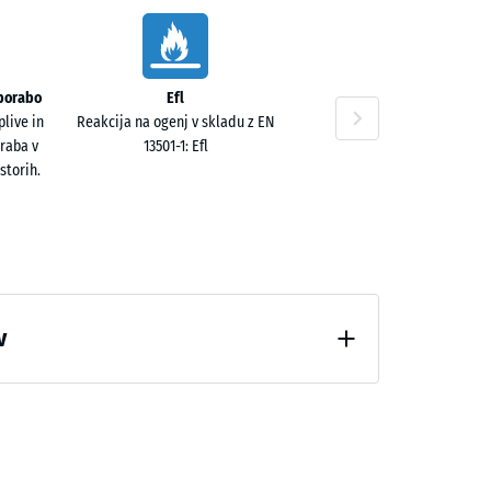
0 €
uporabo
Efl
live in
Reakcija na ogenj v skladu z EN
raba v
13501-1: Efl
storih.
0 €
v
zbremenitve (BS 7188)
0 €