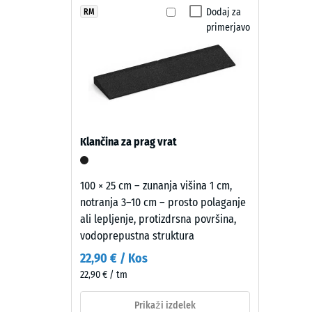
Gumijaste varnostne plošče iz poliuretansko vezaneg
struktura
ELT-
Dodaj za
RM
Razred p
elastične. Površino je mogoče očistiti z metlo ali vi
primerjavo
granulat
po potrebi hitro zamenjati.
Odpornos
je
povezan
Prepustn
s
Protizdr
skrilasto
sivim
Toplotna
pigmentiranim
Odporno
Klančina za prag vrat
PU-
Tlačn
vezivom.
Površina
trdno
100 × 25 cm – zunanja višina 1 cm,
ima
notranja 3–10 cm – prosto polaganje
-
hladen
ali lepljenje, protizdrsna površina,
Vredn
temno
vodoprepustna struktura
siv
lestvi
22,90 € / Kos
videz.
2
22,90 € / tm
Ob
=
obrabi
Prikaži izdelek