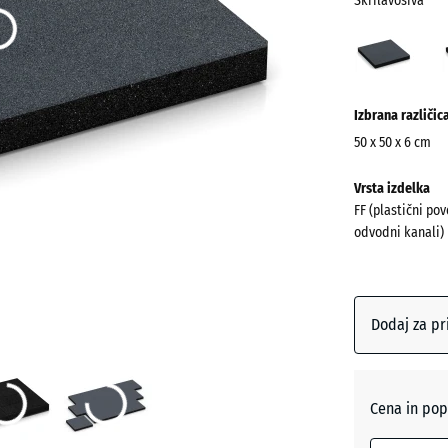
Skrilavosiva
Skril
(acti
Več
Izbrana različic
informacij
o
50 x 50 x 6 cm
barvah?
Dimenzije
Vrsta izdelka
za
Prikaži
FF (plastični pov
pošiljanje
barvno
odvodni kanali)
500
paleto
x
Skrilavo
500
x
Dodaj za pr
60
mm
Antracit
Izbrana
Cena in pop
dimenzija
Nebesn