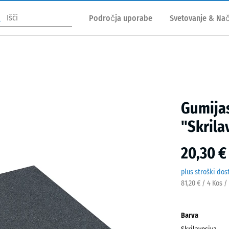
Področja uporabe
Svetovanje & Nač
Gumijas
"Skrila
20,30 €
plus stroški dos
81,20 € / 4 Kos /
Barva