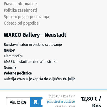
do
Pravne informacije
vode (EN
grobe
12616) –
Politika zasebnosti
zrnavosti
Razred 5 =
Splošni pogoji poslovanja
(0,8–
Infiltracija
Odstop od pogodbe
3,0
cca 1000
mm/h (1000
mm).
WARCO Gallery – Neustadt
l/h/m²)
ELT
je
Protizdrsnost
Razstavni salon in osebno svetovanje
granulat
(EN 16165) –
Naslov
iz
Vrednost
Klemmhof 9
recikliranja
lestvice 4 =
67433 Neustadt an der Weinstraße
starih
povprečni
Nemčija
sprejemni
pnevmatik
Poletne počitnice
kot ca. 16°,
in
Galerija WARCO je zaprta do vključno
15. julija
.
skupina R10
je
kemično
Toplotna
mešanica
izolacija –
51,20 € / 4 Kos / m²
12,80 € /
naravnega
Vrednost
-
+
plus stroški dostave
Kos
gumija
lestvice 4 =
(
6,15
kg
/ Kos)