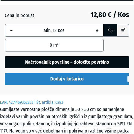
mm
Grafitno
+ 0,50 €
siva
12,80 € / Kos
Cena in popust
Izbrana
dimenzija
-
+
Kos
m²
z modrim
Lipovo
+ 0,50 €
robom se
zelena
0
m²
uporablja
za
izračun
Načrtovalnik površine – določite površino
Paradižnikovo
potreb
rdeča
(razen če
Dodaj v košarico
je v
podatkih
o izdelku
EAN:
navedeno
4251469362833
| Št. artikla:
6283
Gumijaste varnostne plošče dimenzije 50 × 50 cm so namenjene
drugače).
izdelavi varnih površin na otroških igriščih iz gumijastega granulata,
50
vezanega s poliuretanom, in izpolnjujejo zahteve standarda SIST EN
x
1177. Na voljo so v več debelinah in pokrivajo različne višine padca.