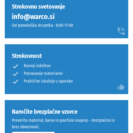
razbremenitve
izdelkov
ton
Strokovno svetovanje
(BS 7188)
še
se
info@warco.si
ni
Navidezna
neopazno
bil
gostota -
Od ponedeljka do petka · 8:00–17:00
vključi
izbran
vrednost
v
lestvice 1
noben
sodobne
= do 780
izdelek.
zunanje
kg/m³
površine
Strokovnost
in
Dušenje
Razvoj izdelkov
udarcev,
urbano
Poznavanje materialov
vibracij
okolje.
Praktične izkušnje z uporabo
in hoje
–
Materiál
Lestvica
–
4 =
močno
Zloženie
Naročite brezplačne vzorce
dušenje
a
Preverite material, barvo in površino vnaprej – brezplačno in
štruktúra
Razred
brez obveznosti.
protidrsnosti