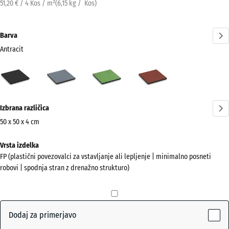
51,20 € / 4 Kos / m²
(
6,15
kg
/ Kos)
Barva
Antracit
Antracit
Grafitno
Lipovo
Paradižnikovo
(active)
siva
zelena
rdeča
Več
Izbrana različica
informacij
o
50 x 50 x 4 cm
barvah?
Dimenzije
Vrsta izdelka
za
Prikaži
FP (plastični povezovalci za vstavljanje ali lepljenje | minimalno posneti
pošiljanje
barvno
robovi | spodnja stran z drenažno strukturo)
500
paleto
x
(active)
Antracit
500
x
Dodaj za primerjavo
40