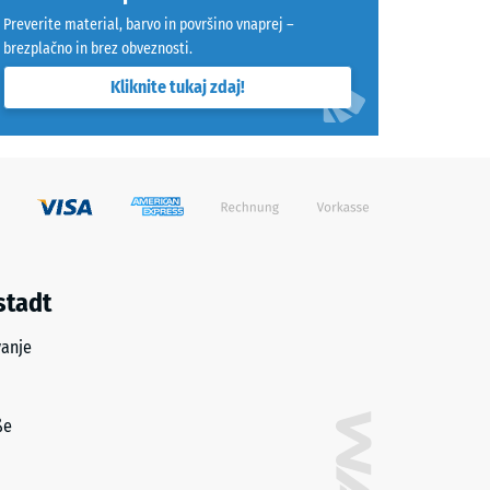
Preverite material, barvo in površino vnaprej –
brezplačno in brez obveznosti.
ično" (BS 7188)
Kliknite tukaj zdaj!
na R10
stadt
vanje
ße