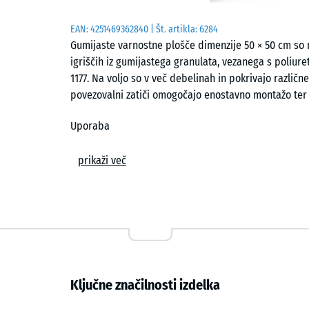
EAN:
4251469362840
| Št. artikla:
6284
Gumijaste varnostne plošče dimenzije 50 × 50 cm so 
igriščih iz gumijastega granulata, vezanega s poliur
1177. Na voljo so v več debelinah in pokrivajo različn
povezovalni zatiči omogočajo enostavno montažo ter
Uporaba
Gumijaste varnostne plošče se uporabljajo povsod, k
prikaži več
padcu. Tipične uporabe vključujejo prostore okoli igr
plezalne konstrukcije in kombinirana igrala v vrtcih, š
Zgradba in material
Plošče so izdelane iz gumijastega granulata ELT, vez
zagotavlja večjo odpornost proti obrabi ter dobro st
Ključne značilnosti izdelka
zgornjem sloju uporablja pigmentirano vezivo, ki pre
imajo tudi posnet rob, ki omogoča enakomeren in este