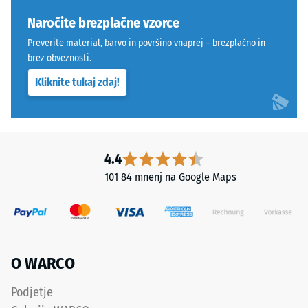
so
Naročite brezplačne vzorce
razvrščeni
na
Preverite material, barvo in površino vnaprej – brezplačno in
lestvici
brez obveznosti.
od
Kliknite tukaj zdaj!
1
do
5,
pri
4.4
čemer
vrednost
101 84 mnenj na Google Maps
1
ustreza
preostali
globini
vtiska
O WARCO
približno
1
Podjetje
mm,