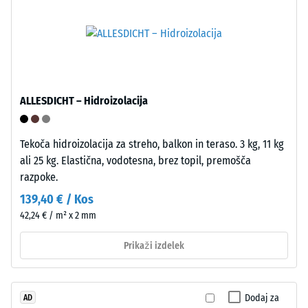
nasprotnih
večja
straneh
globina
imajo
kaže
mehanske
na
zaskočne
manjšo
elemente,
odpornost
ALLESDICHT – Hidroizolacija
ki
proti
omogočajo
točkovnim
hitro
obremenitvam.
Tekoča hidroizolacija za streho, balkon in teraso. 3 kg, 11 kg
povezovanje
Takšne
ali 25 kg. Elastična, vodotesna, brez topil, premošča
brez
obremenitve
razpoke.
potrebe
lahko
139,40 € / Kos
po
povzročijo
42,24 € / m² x 2 mm
orodju
na
ali
primer
Prikaži izdelek
lepilu.
čevlji
Sistem
z
je
visoko
Dodaj za
AD
razstavljiv
peto,