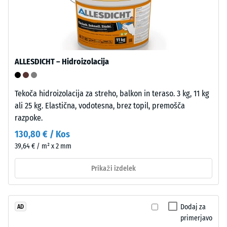
kolikšni
sistemov
meri
zbiranja
se
odpadkov.
material
deformira,
ALLESDICHT – Hidroizolacija
ko
Namestitev
nanj
–
deluje
Obdelava
Tekoča hidroizolacija za streho, balkon in teraso. 3 kg, 11 kg
določena
–
ali 25 kg. Elastična, vodotesna, brez topil, premošča
sila.
Montaža
razpoke.
Majhna
130,80 € / Kos
globina
39,64 € / m² x 2 mm
vtiska
pomeni
Oblikovani
Prikaži izdelek
visoko
spojni
tlačno
elementi
trdnost,
na
Dodaj za
AD
medtem
dveh
primerjavo
ko