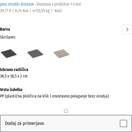
plus stroški dostave
/
Dostava v približno
1-3 dni
39,77 € / 6,74 Kos / m²
(
0,55
kg
/ Kos)
Barva
Skrilavec
Skrilavec
Srebrno
Vanilija
(active)
siva
Več
Izbrana različica
informacij
38,5 x 38,5 x 2 cm
o
barvah?
Vrsta izdelka
PP (plastična ploščica na klik | enostavno polaganje brez orodja)
Prikaži
barvno
paleto
Dodaj za primerjavo
(active)
Skrilavec