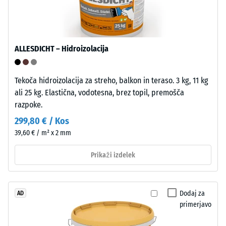
je
UV-
/ 5
stabiliziran
in
ALLESDICHT – Hidroizolacija
primeren
za
dolgotrajno
Tekoča hidroizolacija za streho, balkon in teraso. 3 kg, 11 kg
Tlačna
uporabo
ali 25 kg. Elastična, vodotesna, brez topil, premošča
trdnost
na
razpoke.
materiala
prostem.
opisuje
299,80 € / Kos
Po
njegovo
39,60 € / m² x 2 mm
koncu
odpornost
uporabe
Prikaži izdelek
proti
je
lokaliziranim
plošče
obremenitvam.
mogoče
Pove
Dodaj za
AD
reciklirati
nam,
primerjavo
prek
v
ustreznih