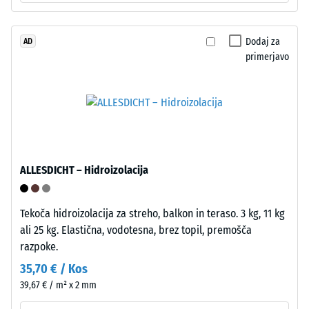
rahlo
rednih
dvigajo
intervalih
ploščo
Dodaj za
AD
v
od
primerjavo
obdobju
podlage
24
in
ur,
ustvarjajo
da
votlino
se
za
določi
prehod
trajna
ALLESDICHT – Hidroizolacija
vode
deformacija.
in
Dodatno
prezračevanje.
se
Tekoča hidroizolacija za streho, balkon in teraso. 3 kg, 11 kg
Plošča
preveri,
ali 25 kg. Elastična, vodotesna, brez topil, premošča
je
ali
razpoke.
primerna
material
35,70 € / Kos
za
okoli
39,67 € / m² x 2 mm
vezane
točke
in