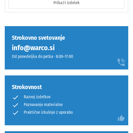
obremenitve
Prikaži izdelek
nevezane
ostane
nosilne
nepoškodovan
plasti
–
ter
brez
strešne
Strokovno svetovanje
razpok,
hidroizolacije.
razslojevanja
info@warco.si
V
ali
zunanjosti
Od ponedeljka do petka · 8:00–17:00
lukenj.
mora
Ta
biti
zahteva
nosilna
je
plast
Strokovnost
izpolnjena
vodoprepustna.
za
Razvoj izdelkov
Glejte
vse
navodila
Poznavanje materialov
vrednosti
za
Praktične izkušnje z uporabo
lestvice.
montažo.
Rezultati
testa