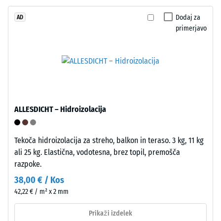
N
strani
Dodaj za
AD
(približno
primerjavo
105
kg)
pritisne
na
vzorec
materiala.
Spodnja
Nastala
strana
ALLESDICHT – Hidroizolacija
globina
tvori
vtiska
mrežasto
se
Tekoča hidroizolacija za streho, balkon in teraso. 3 kg, 11 kg
strukturo
meri
ali 25 kg. Elastična, vodotesna, brez topil, premošča
z
takoj
razpoke.
integriranimi
po
nožicami
38,00 € / Kos
obremenitvi
iz
42,22 € / m² x 2 mm
in
PP.
nato
Prikaži izdelek
Nožice
v