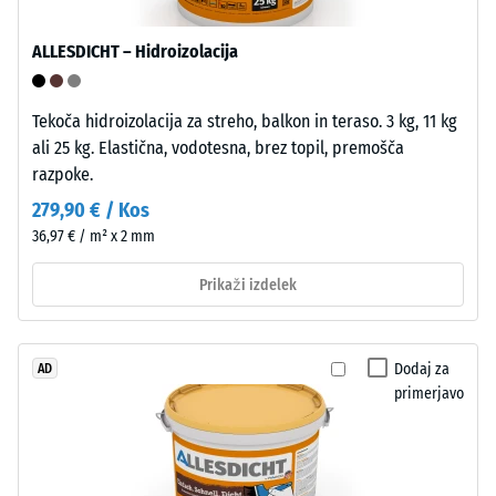
(BS 7188)
Za
Prepustnost
izdelavo
ALLESDICHT – Hidroizolacija
vode (EN
klik
12616) –
plošč
Razred 5 =
Tekoča hidroizolacija za streho, balkon in teraso. 3 kg, 11 kg
se
Infiltracija
ali 25 kg. Elastična, vodotesna, brez topil, premošča
uporablja
cca 1000
razpoke.
čist
mm/h (1000
279,90 € / Kos
polipropilen.
l/h/m²)
Material
36,97 € / m² x 2 mm
Odpornost
ne
proti
Prikaži izdelek
vsebuje
zmrzali
mehčal
Tlačna
in
je
trdnost
Dodaj za
AD
primerjavo
odporen
-
proti
Vrednost
številnim
razredčenim
lestvice