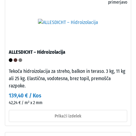
primerjavo
in
noge
omogoča
pohištva,
fleksibilnost
cvetlična
pri
korita
polaganju
na
ter
kolesih
sprotne
ali
ALLESDICHT – Hidroizolacija
korekcije.
noge
Spoj
različnih
se
Tekoča hidroizolacija za streho, balkon in teraso. 3 kg, 11 kg
naprav.
zavaruje
ali 25 kg. Elastična, vodotesna, brez topil, premošča
Tlačna
samodejno
razpoke.
trdnost
ob
se
139,40 € / Kos
postavitvi,
določa
42,24 € / m² x 2 mm
kar
s
zagotavlja
preskusno
Prikaži izdelek
mehansko
metodo
stabilnost.
v
Montaža