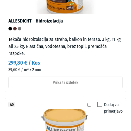
kislinam,
5
bazam,
=
solnim
ALLESDICHT – Hidroizolacija
raztopinam
pribl.
ter
0
urinu.
Tekoča hidroizolacija za streho, balkon in teraso. 3 kg, 11 kg
mm
Zaprta,
ali 25 kg. Elastična, vodotesna, brez topil, premošča
hidrofobna
preostale
razpoke.
površina
vdolbine
299,80 € / Kos
vpija
po
39,60 € / m² x 2 mm
zelo
malo
24
Prikaži izdelek
nečistoč
urah
in
razbremenitve
jo
Dodaj za
AD
je
(BS
primerjavo
enostavno
7188)
očistiti.
Polipropilen