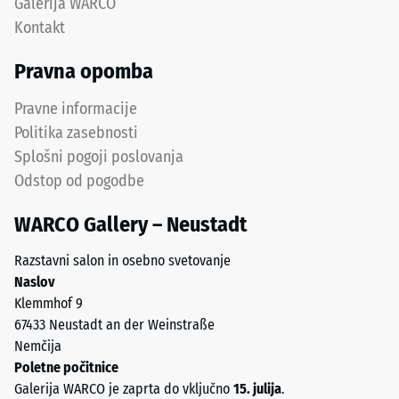
Galerija WARCO
medtem
Kontakt
ko
vrednost
Pravna opomba
5
pomeni
Pravne informacije
popolno
Politika zasebnosti
obnovitev
Splošni pogoji poslovanja
oblike
Odstop od pogodbe
brez
preostalega
WARCO Gallery – Neustadt
vtiska.
Določena
Razstavni salon in osebno svetovanje
vrednost
Naslov
lestvice
Klemmhof 9
je
67433 Neustadt an der Weinstraße
interpolirana
Nemčija
na
Poletne počitnice
podlagi
Galerija WARCO je zaprta do vključno
15. julija
.