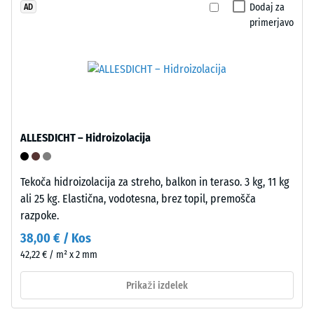
skladu
Dodaj za
AD
je
s
primerjavo
hitra
standardom
in
BS
intuitivna,
7188:1998.
tudi
Preskusno
za
telo
neprofesionalne
s
uporabnike.
ALLESDICHT – Hidroizolacija
površino
Primerno
100
za
mm²
hitre
Tekoča hidroizolacija za streho, balkon in teraso. 3 kg, 11 kg
(kar
prototipe
ali 25 kg. Elastična, vodotesna, brez topil, premošča
ustreza
in
razpoke.
1
privremene
38,00 € / Kos
cm²)
instanci.
42,22 € / m² x 2 mm
se
s
Prikaži izdelek
silo
Struktura
1000
spodnje