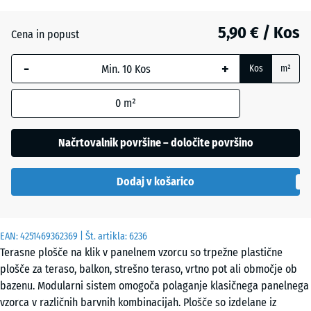
5,90 € / Kos
Srebrno
Cena in popust
siva
-
+
Kos
m²
Vanilija
0
m²
Načrtovalnik površine – določite površino
Dodaj v košarico
EAN:
4251469362369
| Št. artikla:
6236
Terasne plošče na klik v panelnem vzorcu so trpežne plastične
plošče za teraso, balkon, strešno teraso, vrtno pot ali območje ob
bazenu. Modularni sistem omogoča polaganje klasičnega panelnega
vzorca v različnih barvnih kombinacijah. Plošče so izdelane iz