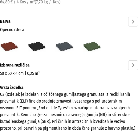
64,80 € / 4 Kos / m²
(
7,70
kg
/ Kos)
Barva
Opečno rdeča
Opečno
Antracit
Skrilavosiva
Travnato
rdeča
zelena
(active)
Več
Izbrana različica
informacij
o
50 x 50 x 4 cm | 0,25 m²
barvah?
Dimenzije
Vrsta izdelka
za
Prikaži
UZ (Izdelek je izdelan iz očiščenega gumijastega granulata iz recikliranih
pošiljanje
barvno
pnevmatik (ELT) fine do srednje zrnavosti, vezanega s poliuretanskim
540
paleto
vezivom. ELT pomeni „End of Life Tyres" in označuje material iz izrabljenih
x
pnevmatik. Kemično gre za mešanico naravnega gumija (NR) in stirensko-
Opečno
540
butadienskega gumija (SBR). Pri črnih in antracitnih izvedbah je vezivo
(active)
rdeča
x
prozorno, pri barvnih pa pigmentirano in obda črne granule z barvno plastjo.)
40