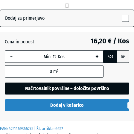
mm
Antracit
- 0,50 €
Izbrana
Dodaj za primerjavo
dimenzija
z modrim
Skrilavosiva
robom se
16,20 € / Kos
Cena in popust
uporablja
za
-
+
Travnato
Kos
m²
izračun
+ 0,50 €
zelena
potreb
0
m²
(razen če
je v
podatkih
Načrtovalnik površine – določite površino
o izdelku
navedeno
Dodaj v košarico
drugače).
50
EAN:
4251469366275
| Št. artikla:
6627
x