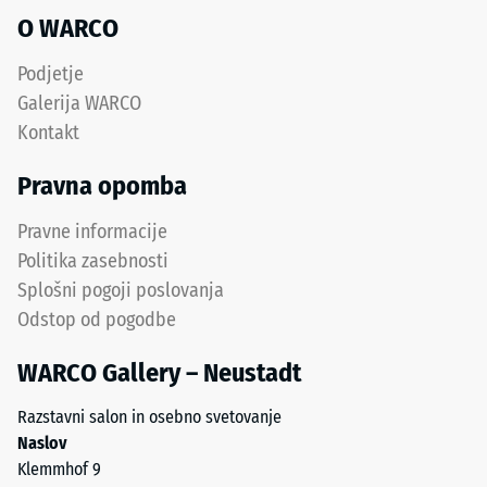
ELT
Toplotna
O WARCO
je
izolacija –
protizdrsna
Vrednost
Podjetje
in
lestvice 4 =
Galerija WARCO
Toplotna
odporna
Kontakt
prevodnost
proti
pribl. 0,09
obrabi.
Pravna opomba
W/(m·K)
Spodnja
plast
Odpornost
Pravne informacije
iz
proti
Politika zasebnosti
grobejšega
zmrzali
Splošni pogoji poslovanja
granulata
Tlačna
Odstop od pogodbe
zagotavlja
trdnost
elastičnost,
WARCO Gallery – Neustadt
-
blaženje
udarcev
Vrednost
Razstavni salon in osebno svetovanje
in
lestvice
Naslov
dobro
Klemmhof 9
2
prepustnost