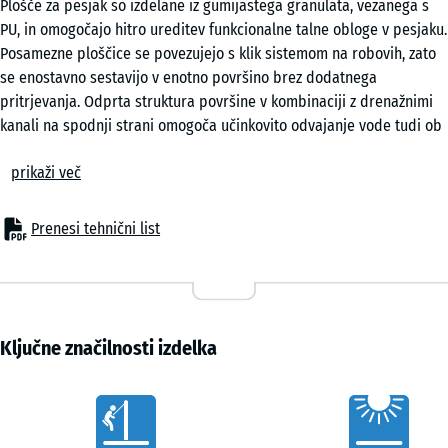
Plošče za pesjak so izdelane iz gumijastega granulata, vezanega s
50
PU, in omogočajo hitro ureditev funkcionalne talne obloge v pesjaku.
x 4
Posamezne ploščice se povezujejo s klik sistemom na robovih, zato
cm
se enostavno sestavijo v enotno površino brez dodatnega
|
pritrjevanja. Odprta struktura površine v kombinaciji z drenažnimi
0,25
kanali na spodnji strani omogoča učinkovito odvajanje vode tudi ob
m²
močnejših padavinah ali rednem izpiranju.
prikaži več
Stabilna povezava plošč
Klik sistem zagotavlja zanesljivo povezavo med ploščicami in
50
enakomerno porazdelitev obremenitev po celotni površini. Površina
x
Prenesi tehnični list
ostane kompaktna tudi pri intenzivnem gibanju psov, brez potrebe
50
po lepljenju ali vijačenju. Plošče se lahko polagajo v zamiku ali v
x 3
- 3,60 €
ravnih linijah, kar omogoča prilagoditev razporeditvi pesjaka. Tak
cm
način povezovanja zmanjšuje možnost, da bi posamezne elemente
|
pes dvignil ali premaknil.
Ključne značilnosti izdelka
0,25
Preprosto polaganje na različne podlage
m²
Talna obloga pesjaka se lahko polaga na različne nosilne podlage,
Vorteile
kot so beton, asfalt ali tlakovci. Možna je tudi izvedba na nasutju
drobirja, kjer se voda naravno odvaja v podlago. Za stabilno in