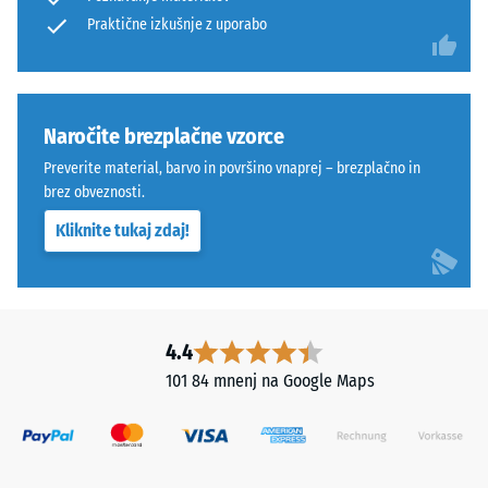
=
ELT
Praktične izkušnje z uporabo
"odlično"
(BS 7188)
pomeni
„End
Prepustnost
of
vode (EN
Life
Naročite brezplačne vzorce
12616) –
Tyres"
Razred 5 =
Preverite material, barvo in površino vnaprej – brezplačno in
in
Infiltracija
brez obveznosti.
označuje
cca 1000
Kliknite tukaj zdaj!
mm/h (1000
granulat
l/h/m²)
iz
recikliranih
Protizdrsnost
pnevmatik.
(EN 16165) –
Zgornja
Vrednost
4.4
obrabna
lestvice 4 =
101 84 mnenj na Google Maps
plast
povprečni
sprejemni
iz
kot ca. 16°,
finega
skupina R10
granulata