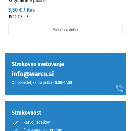
za gumirane plošče.
močno
Zloženie
dušenje
a
3,50 € / Kos
štruktúra
15,49 € / m²
Razred
protidrsnosti
Prikaži izdelek
DS (EN 14041)
- Vrednost
Izdelek
lestvice 3 =
ima
Koeficient
dvoslojno
trenja ca.
zgradbo
0,45
Strokovno svetovanje
iz
info@warco.si
Odpornost
očiščenega
proti
črnega
Od ponedeljka do petka · 8:00–17:00
obrabi –
gumijastega
Odpornost
granulata
proti
ELT,
abrazivni
vezanega
Strokovnost
obrabi –
s
Vrednost
Razvoj izdelkov
poliuretanskim
lestvice 4
Poznavanje materialov
vezivom.