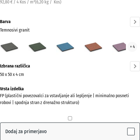
92,80 € / 4 Kos / m²
(
6,20
kg
/ Kos)
Barva
Temnosivi granit
Temnosivi
Angleška
Atlantik
Etna
Leva
+ 4
granit
trata
(active)
Več
Izbrana različica
informacij
o
50 x 50 x 4 cm
barvah?
Dimenzije
Vrsta izdelka
za
Prikaži
FP (plastični povezovalci za vstavljanje ali lepljenje | minimalno posneti
pošiljanje
barvno
robovi | spodnja stran z drenažno strukturo)
500
paleto
x
Temnosivi
500
(active)
granit
x
Dodaj za primerjavo
40