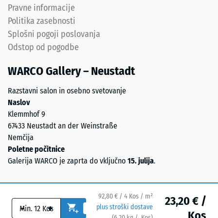
v
Pravne informacije
12616) –
granulat,
Razred 5 =
Politika zasebnosti
zato
Infiltracija
Splošni pogoji poslovanja
barvni
cca 1000
Odstop od pogodbe
mm/h (1000
videz
l/h/m²)
ostaja
WARCO Gallery – Neustadt
stabilen
Protizdrsnost
tudi
(EN 16165) –
Razstavni salon in osebno svetovanje
pri
Vrednost
Naslov
obrabi.
lestvice 4 =
Klemmhof 9
povprečni
67433 Neustadt an der Weinstraße
sprejemni
Nemčija
Materiál
kot ca. 16°,
Poletne počitnice
–
skupina R10
Galerija WARCO je zaprta do vključno
15. julija
.
Zloženie
Toplotna
a
izolacija –
štruktúra
Vrednost
92,80 € / 4 Kos / m²
23,20 € /
lestvice 4 =
-
+
plus stroški dostave
Izdelek
Kos
Toplotna
(
6,20
kg
/ Kos)