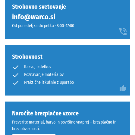
razbremenitve
izdelkov
izdelani
Strokovno svetovanje
(BS 7188)
še
iz
info@warco.si
ni
Navidezna
EPDM
bil
gostota -
Od ponedeljka do petka · 8:00–17:00
granulata
izbran
vrednost
v
lestvice 1
noben
različnih
= do 780
izdelek.
sivih
kg/m³
in
Strokovnost
črnih
Dušenje
Razvoj izdelkov
udarcev,
odtenkih
Poznavanje materialov
vibracij
ter
Praktične izkušnje z uporabo
in hoje
prozornega
–
UV-
Lestvica
odpornega
4 =
poliuretanskega
močno
Naročite brezplačne vzorce
veziva.
dušenje
Večbarvna
Preverite material, barvo in površino vnaprej – brezplačno in
Razred
mešanica
brez obveznosti.
protidrsnosti