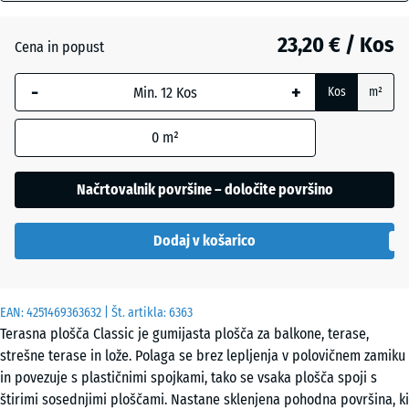
mm
Angleška
23,20 € / Kos
Cena in popust
Izbrana
trata
dimenzija
-
+
Kos
m²
z modrim
robom se
Atlantik
0
m²
uporablja
za
izračun
Načrtovalnik površine – določite površino
Etna
potreb
(razen če
Dodaj v košarico
je v
Levandula
podatkih
o izdelku
EAN:
navedeno
4251469363632
| Št. artikla:
6363
Ratan
Terasna plošča Classic je gumijasta plošča za balkone, terase,
drugače).
strešne terase in lože. Polaga se brez lepljenja v polovičnem zamiku
50
in povezuje s plastičnimi spojkami, tako se vsaka plošča spoji s
x
Sivi
štirimi sosednjimi ploščami. Nastane sklenjena pohodna površina, ki