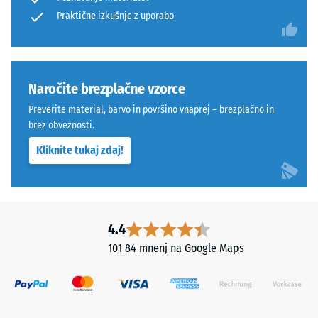
=
dvoslojno
Praktične izkušnje z uporabo
"odlično"
(BS 7188)
zgradbo
iz
Prepustnost
očiščenega
vode (EN
črnega
Naročite brezplačne vzorce
12616) –
gumijastega
Razred 5 =
Preverite material, barvo in površino vnaprej – brezplačno in
granulata
Infiltracija
brez obveznosti.
ELT,
cca 1000
Kliknite tukaj zdaj!
mm/h (1000
vezanega
l/h/m²)
s
poliuretanskim
Protizdrsnost
vezivom.
(EN 16165) –
ELT
Vrednost
4.4
pomeni
lestvice 4 =
101 84 mnenj na Google Maps
„End
povprečni
sprejemni
of
kot ca. 16°,
Life
skupina R10
Tyres"