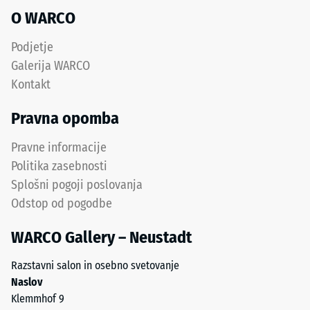
in
Toplotna
O WARCO
označuje
izolacija –
granulat
Vrednost
Podjetje
iz
lestvice 4 =
Galerija WARCO
Toplotna
recikliranih
Kontakt
prevodnost
pnevmatik.
pribl. 0,09
Zgornja
Pravna opomba
W/(m·K)
obrabna
plast
Odpornost
Pravne informacije
iz
proti
Politika zasebnosti
finega
zmrzali
Splošni pogoji poslovanja
granulata
Tlačna
Odstop od pogodbe
ELT
trdnost
je
WARCO Gallery – Neustadt
-
protizdrsna
in
Vrednost
Razstavni salon in osebno svetovanje
odporna
lestvice
Naslov
proti
Klemmhof 9
2
obrabi.