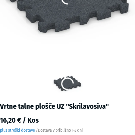
Vrtne talne plošče UZ "Skrilavosiva"
16,20 € / Kos
plus stroški dostave
/
Dostava v približno
1-3 dni