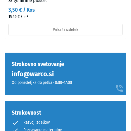
za gumirane plošče.
močno
pri
dušenje
3,50 € / Kos
temnem
15,49 € / m²
Razred
odtenku
protidrsnosti
pa
Prikaži izdelek
DS (EN 14041)
je
- Vrednost
učinek
lestvice 3 =
manj
Koeficient
izrazit.
trenja ca.
0,45
Strokovno svetovanje
Materiál
info@warco.si
Odpornost
–
proti
Od ponedeljka do petka · 8:00–17:00
Zloženie
obrabi –
a
Odpornost
proti
štruktúra
abrazivni
Strokovnost
obrabi –
Vrednost
Razvoj izdelkov
Izdelek
lestvice 4
Poznavanje materialov
ima