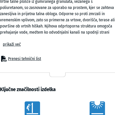
Vrtne talne plošče iz gumiranega granulata, vezanega s
50
poliuretanom, so zasnovane za uporabo na prostem, kjer se zahteva
x 4
zanesljiva in prijetna talna obloga. Odporne so proti zmrzali in
cm
vremenskim vplivom, zato so primerne za vrtove, dvorišča, terase ali
|
površine ob vrtnih hiškah. Njihova odprtoporna struktura omogoča
0,25
prehajanje vode, medtem ko odvodnjalni kanali na spodnji strani
m²
usmerjajo odtekanje padavinske vode.
prikaži več
Stabilen sestav plošč
Natančno oblikovan puzzle spoj omogoča, da se posamezne plošče
50
preprosto povežejo v enotno površino. Lepilo ali mehansko
x
Prenesi tehnični list
pritrjevanje ni potrebno. Polaganje je mogoče v različnih vzorcih, na
50
primer z zamikom ali v mreži. Po potrebi se plošče lahko ponovno
x 3
- 3,60 €
odstranijo ali zamenjajo, ne da bi bilo treba razstaviti celotno
cm
površino.
|
Enostavna vgradnja
Ključne značilnosti izdelka
0,25
Plošče se lahko polagajo na trajno nosilne podlage, kot so beton,
m²
asfalt ali tlakovci. Možna je tudi vgradnja na nevezane podlage, kot
Vorteile
je gramozna podlaga. Za dodatno stabilnost se pogosto uporablja
podlaga iz plastičnih stabilizacijskih rešetk, ki zagotavlja