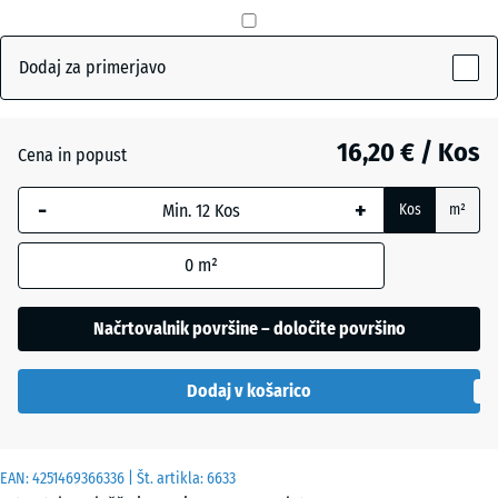
mm
Antracit
- 0,50 €
Izbrana
Dodaj za primerjavo
dimenzija
Opečno
z modrim
rdeča
robom se
16,20 € / Kos
Cena in popust
uporablja
za
-
+
Travnato
Kos
m²
izračun
+ 0,50 €
zelena
potreb
0
m²
(razen če
je v
podatkih
Načrtovalnik površine – določite površino
o izdelku
navedeno
Dodaj v košarico
drugače).
50
EAN:
4251469366336
| Št. artikla:
6633
x