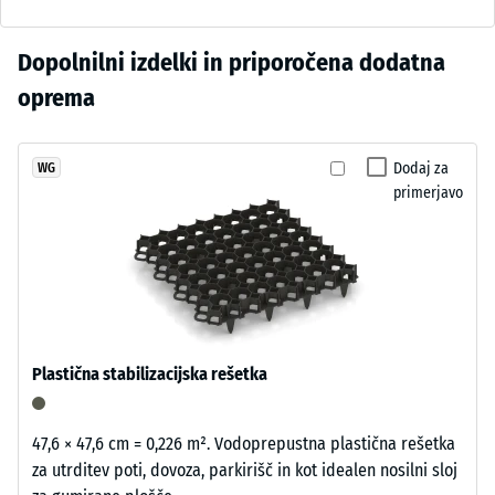
pribl. 0,75 mm
povezan
preostale
s
vdolbine po 24
Za
Dopolnilni izdelki in priporočena dodatna
skrilasto
urah
primerjavo
sivim
oprema
razbremenitve
izdelkov
pigmentiranim
(BS 7188)
še
PU-
ni
Navidezna
vezivom.
Dodaj za
WG
bil
gostota -
primerjavo
Površina
izbran
vrednost
ima
lestvice 1
noben
hladen
= do 780
izdelek.
temno
kg/m³
siv
videz.
Dušenje
udarcev,
Ob
Plastična stabilizacijska rešetka
vibracij
obrabi
in hoje
lahko
–
ton
47,6 × 47,6 cm = 0,226 m². Vodoprepustna plastična rešetka
Lestvica
nekoliko
za utrditev poti, dovoza, parkirišč in kot idealen nosilni sloj
4 =
potemni,