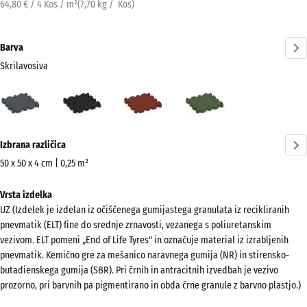
64,80 € / 4 Kos / m²
(
7,70
kg
/ Kos)
Barva
Skrilavosiva
Skrilavosiva
Antracit
Opečno
Travnato
(active)
rdeča
zelena
Več
Izbrana različica
informacij
o
50 x 50 x 4 cm | 0,25 m²
barvah?
Dimenzije
Vrsta izdelka
za
Prikaži
UZ (Izdelek je izdelan iz očiščenega gumijastega granulata iz recikliranih
pošiljanje
barvno
pnevmatik (ELT) fine do srednje zrnavosti, vezanega s poliuretanskim
540
paleto
vezivom. ELT pomeni „End of Life Tyres" in označuje material iz izrabljenih
x
pnevmatik. Kemično gre za mešanico naravnega gumija (NR) in stirensko-
(active)
Skrilavosiva
540
butadienskega gumija (SBR). Pri črnih in antracitnih izvedbah je vezivo
x
prozorno, pri barvnih pa pigmentirano in obda črne granule z barvno plastjo.)
40