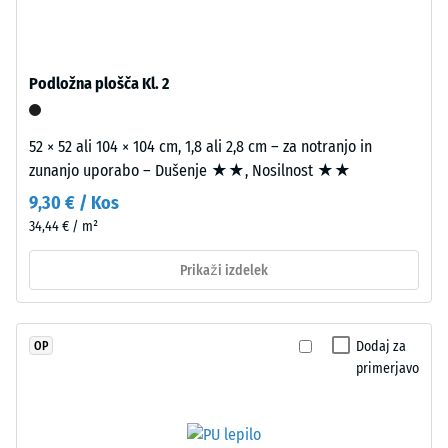
UV-
Prepustnost
stabiliziranim
vode (EN
poliuretanom.
12616) –
EPDM
Razred 2 =
Podložna plošča Kl. 2
pomeni
Infiltracija
etilen-
do 10 mm/h
52 × 52 ali 104 × 104 cm, 1,8 ali 2,8 cm – za notranjo in
(10 l/h/m²)
propilen-
zunanjo uporabo – Dušenje ★★, Nosilnost ★★
dien
Protizdrsnost
gumi
9,30 € / Kos
(EN 16165) –
in
34,44 € / m²
Vrednost
je
lestvice 3 =
brez
Prikaži izdelek
povprečni
škodljivih
sprejemni
kot ca. 15°,
snovi.
skupina R10
Zaprta
Dodaj za
OP
obrabna
primerjavo
Toplotna
plast
izolacija –
leži
Vrednost
na
lestvice 3 =