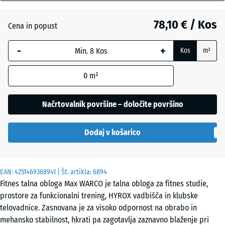
mm
Angleška
trata
78,10 € / Kos
Cena in popust
Izbrana
dimenzija
-
+
Kos
m²
z modrim
Atlantik
robom se
0
m²
uporablja
za
izračun
Načrtovalnik površine – določite površino
Etna
potreb
(razen če
Dodaj v košarico
je v
podatkih
Levandula
o izdelku
EAN:
navedeno
4251469368941
| Št. artikla:
6894
Fitnes talna obloga Max WARCO je talna obloga za fitnes studie,
drugače).
Sivi
prostore za funkcionalni trening, HYROX vadbišča in klubske
97,1
granit
telovadnice. Zasnovana je za visoko odpornost na obrabo in
x
mehansko stabilnost, hkrati pa zagotavlja zaznavno blaženje pri