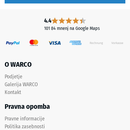
obremenitvam.
je
Takšne
primeren
obremenitve
za
4.4
lahko
intenzivno
101 84 mnenj na Google Maps
povzročijo
uporabo
na
in
primer
profesionalne
čevlji
aplikacije.
z
O WARCO
visoko
Struktura
peto,
Podjetje
spodnje
noge
Galerija WARCO
strani
pohištva,
Kontakt
cvetlična
korita
Pravna opomba
na
kolesih
Pravne informacije
ali
Politika zasebnosti
noge