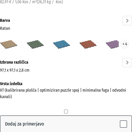
82,91 € / 1,06 Kos / m²
(
26,31
kg
/ Kos)
Barva
Ratan
Ratan
Angleška
Atlantik
Etna
Leva
+ 4
(active)
trata
Več
Izbrana različica
informacij
o
97,1 x 97,1 x 2,8 cm
barvah?
Dimenzije
Vrsta izdelka
za
Prikaži
XT (kalibrirana plošča | optimiziran puzzle spoj | minimalna fuga | odvodni
pošiljanje
barvno
kanali)
1010
paleto
x
(active)
Ratan
1010
x
Dodaj za primerjavo
28