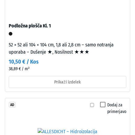
vdolbine
po
24
Podložna plošča Kl. 1
urah
Kot
4035,
razbremenitve
52 × 52 ali 104 × 104 cm, 1,8 ali 2,8 cm – samo notranja
vendar
uporaba – Dušenje ★, Nosilnost ★★★
(BS
brez
10,50 € / Kos
7188)
posnetja
38,89 € / m²
na
vrhnji
Prikaži izdelek
plasti.
Zaobljeni
/ 5
valoviti
Dodaj za
AD
zobje
primerjavo
omogočajo
tesen,
Tlačna
stabilan
trdnost