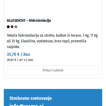
spoj.
materiala
Pravokotni
opisuje
robovi
njegovo
ustvarijo
ALLESDICHT – Hidroizolacija
odpornost
lasne
proti
fuge
lokaliziranim
in
Tekoča hidroizolacija za streho, balkon in teraso. 3 kg, 11 kg
obremenitvam.
omogočijo
ali 25 kg. Elastična, vodotesna, brez topil, premošča
Pove
natančno
razpoke.
nam,
poravnavo
35,70 € / Kos
v
pri
39,67 € / m² x 2 mm
kolikšni
polaganju.
meri
Spoj
Prikaži izdelek
se
je
material
opeharno
deformira,
elastičen
ko
in
nanj
trajno
Strokovno svetovanje
deluje
stabilen.