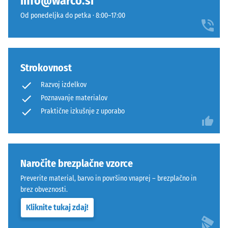
info@warco.si
določena
Orientacija
sila.
Od ponedeljka do petka · 8:00–17:00
plošč
Majhna
mora
globina
biti
vtiska
upoštevana
pomeni
Strokovnost
pri
visoko
polaganju.
Razvoj izdelkov
tlačno
Tesen
Poznavanje materialov
trdnost,
spoj
Praktične izkušnje z uporabo
medtem
preprečuje
ko
premikanje
večja
tudi
globina
pri
kaže
Naročite brezplačne vzorce
večjih
na
obremenitvah
Preverite material, barvo in površino vnaprej – brezplačno in
manjšo
in
brez obveznosti.
odpornost
dinamičnih
Kliknite tukaj zdaj!
proti
silah.
točkovnim
Sistem