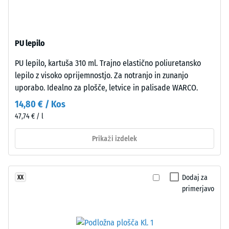
nosilni
Toplotna
prevodnost
plasti
pribl. 0,11
iz
W/(m·K)
PU lepilo
finega
črnega
Tlačna
PU lepilo, kartuša 310 ml. Trajno elastično poliuretansko
granulata
trdnost
lepilo z visoko oprijemnostjo. Za notranjo in zunanjo
ELT
uporabo. Idealno za plošče, letvice in palisade WARCO.
-
z
14,80 € / Kos
visoko
Vrednost
47,74 € / l
gostoto.
lestvice
4
Prikaži izdelek
Namestitev
=
–
pribl.
Obdelava
Dodaj za
XX
–
0,25
primerjavo
Montaža
mm
preostale