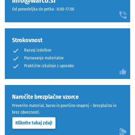
info@warco.si
stabilen.
izdelka
Od ponedeljka do petka · 8:00–17:00
Orientacija
WARCO
plošč
uporablja
mora
lestvico
biti
od
Strokovnost
upoštevana
1
pri
do
Razvoj izdelkov
polaganju.
5,
Poznavanje materialov
Tesen
pri
Praktične izkušnje z uporabo
spoj
čemer
preprečuje
vsaka
premikanje
vrednost
tudi
lestvice
Naročite brezplačne vzorce
pri
ustreza
večjih
določenemu
Preverite material, barvo in površino vnaprej – brezplačno in
obremenitvah
gostotnemu
brez obveznosti.
in
območju.
Kliknite tukaj zdaj!
dinamičnih
Na
silah.
primer,