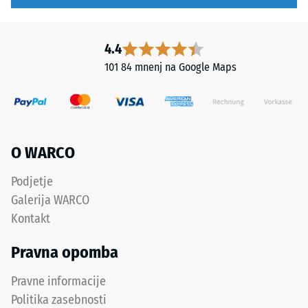
Sistem
vrednost
je
lestvice
primeren
4.4
2
za
predstavlja
101 84 mnenj na Google Maps
intenzivno
navidezno
uporabo
gostoto
in
med
profesionalne
780
aplikacije.
in
O WARCO
840
kg/m³.
Podjetje
Struktura
Fizična
Galerija WARCO
spodnje
gostota,
Kontakt
strani
znana
tudi
Pravna opomba
kot
masna
Pravne informacije
gostota,
Politika zasebnosti