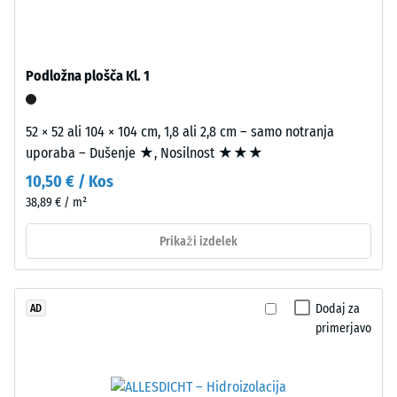
Navidezna
gostota
materiala
Podložna plošča Kl. 1
opisuje
razmerje
Kot
med
52 × 52 ali 104 × 104 cm, 1,8 ali 2,8 cm – samo notranja
4035,
njegovo
uporaba – Dušenje ★, Nosilnost ★★★
vendar
maso
10,50 € / Kos
brez
in
38,89 € / m²
posnetja
celotnim
na
volumnom,
Prikaži izdelek
vrhnji
vključno
plasti.
z
Zaobljeni
vsemi
Dodaj za
AD
valoviti
porami,
primerjavo
zobje
votlinami
omogočajo
in
tesen,
zračnimi