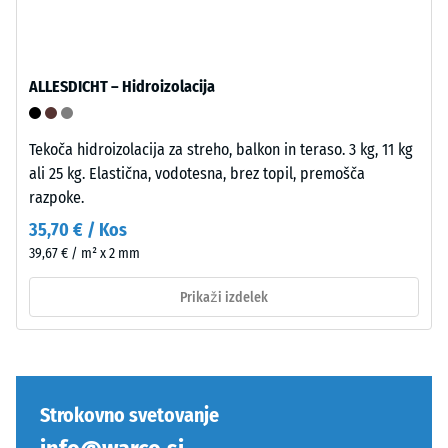
stabilan
vključki.
spoj.
Pri
Pravokotni
izdelkih
robovi
WARCO
ALLESDICHT – Hidroizolacija
ustvarijo
je
lasne
ta
fuge
vrednost
Tekoča hidroizolacija za streho, balkon in teraso. 3 kg, 11 kg
in
običajno
ali 25 kg. Elastična, vodotesna, brez topil, premošča
omogočijo
med
razpoke.
natančno
600
35,70 € / Kos
poravnavo
in
39,67 € / m² x 2 mm
pri
1250
polaganju.
kg/m³.
Prikaži izdelek
Spoj
Za
je
jasno
opeharno
prikazovanje
elastičen
navidezne
in
Strokovno svetovanje
gostote
trajno
določenega