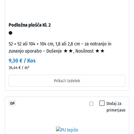
stabiliziranim
povprečni
poliuretanom.
sprejemni
EPDM
kot ca. 16°,
pomeni
skupina R10
Podložna plošča Kl. 2
etilen-
Toplotna
propilen-
izolacija –
52 × 52 ali 104 × 104 cm, 1,8 ali 2,8 cm – za notranjo in
dien
Vrednost
zunanjo uporabo – Dušenje ★★, Nosilnost ★★
gumi
lestvice 3 =
in
9,30 € / Kos
Toplotna
je
34,44 € / m²
prevodnost
brez
pribl. 0,11
škodljivih
Prikaži izdelek
W/(m·K)
snovi.
Odpornost
Odprto
proti
porozna
Dodaj za
OP
zmrzali
obrabna
primerjavo
Navidezna
plast
leži
gostota
na