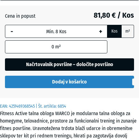
mm
Angleška
trata
81,80 € / Kos
Cena in popust
Izbrana
dimenzija
-
+
Kos
m²
z modrim
Atlantik
robom se
0
m²
uporablja
za
Levandula
izračun
Načrtovalnik površine – določite površino
potreb
(razen če
Ratan
Dodaj v košarico
je v
podatkih
o izdelku
Sivi
EAN:
navedeno
4251469368545
| Št. artikla:
6854
granit
Fitness Active talna obloga WARCO je modularna talna obloga za
drugače).
homegyme, telovadnice, prostore za funkcionalni trening in zunanje
97,1
fitnes površine. Uravnotežena trdota blaži udarce in obremenitve
x
Temnosivi
sklepov ter kit pri rednem treningu, hkrati pa zagotavlja dovolj