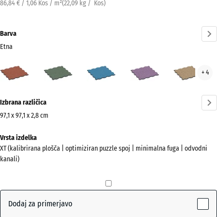
86,84 € / 1,06 Kos / m²
(
22,09
kg
/ Kos)
Barva
Etna
Etna
Angleška
Atlantik
Levandula
Rata
+ 4
(active)
trata
Več
Izbrana različica
informacij
o
97,1 x 97,1 x 2,8 cm
barvah?
Dimenzije
Vrsta izdelka
za
Prikaži
XT (kalibrirana plošča | optimiziran puzzle spoj | minimalna fuga | odvodni
pošiljanje
barvno
kanali)
1010
paleto
x
(active)
Etna
1010
x
Dodaj za primerjavo
28