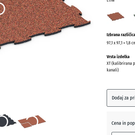
Etna
Etna
(acti
Več
Izbrana različic
informacij
o
97,1 x 97,1 × 1,8 
barvah?
Dimenzije
Vrsta izdelka
za
Prikaži
XT (kalibrirana 
pošiljanje
barvno
kanali)
1010
paleto
x
(act
Etna
1010
x
Dodaj za pr
18
mm
Anglešk
trata
Izbrana
Cena in pop
dimenzija