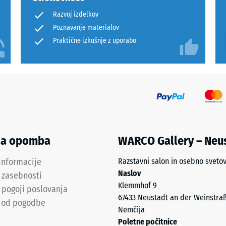
Razvoj izdelkov
Poznavanje materialov
Praktične izkušnje z uporabo
anje
ne
ega
na opomba
WARCO Gallery – Neu
informacije
Razstavni salon in osebno sveto
a
Naslov
a zasebnosti
Klemmhof 9
 pogoji poslovanja
67433 Neustadt an der Weinstra
 od pogodbe
Nemčija
Poletne počitnice