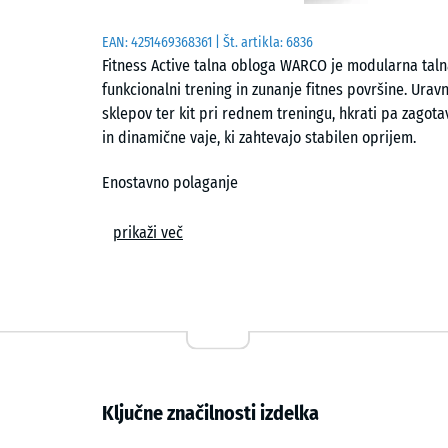
EAN:
4251469368361
| Št. artikla:
6836
Fitness Active talna obloga WARCO je modularna tal
funkcionalni trening in zunanje fitnes površine. Ura
sklepov ter kit pri rednem treningu, hkrati pa zagota
in dinamične vaje, ki zahtevajo stabilen oprijem.
Enostavno polaganje
Plošče se polagajo prosto, brez lepljenja, na ravno i
prikaži več
naseda skupaj, elemente trdno poveže in v površini ob
natančni obdelavi deluje talna obloga kompaktno in 
željeni obliki z žago, posamezne plošče pa je mogoče 
Zaščita podlage in dušenje zvoka
Talna obloga varuje podlago pred praskami, vtisnina
Ključne značilnosti izdelka
oprema in uteži. Hkrati duši hrup korakov, vibracij i
večstanovanjskih zgradbah, kjer se koraki in spušče