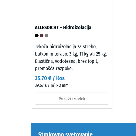
v
maso
masi
in
barvanega
celotnim
granulata
ALLESDICHT – Hidroizolacija
volumno
EPDM,
vključno
vezanega
z
z
Tekoča hidroizolacija za streho,
vsemi
UV-
balkon in teraso. 3 kg, 11 kg ali 25 kg.
porami,
stabiliziranim
Elastična, vodotesna, brez topil,
votlinam
poliuretanom.
premošča razpoke.
in
EPDM
35,70 € / Kos
zračnimi
pomeni
39,67 € / m² x 2 mm
vključki.
etilen-
Pri
propilen-
Prikaži izdelek
izdelkih
dien
WARCO
gumi
je
in
ta
je
vrednos
brez
Strokovno svetovanje