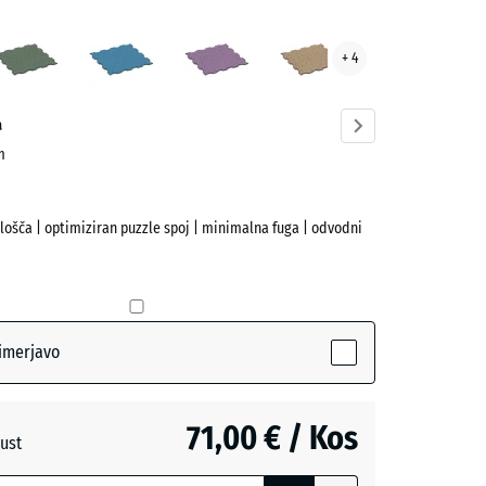
Angleška
Atlantik
Levandula
Ratan
+ 4
ve)
trata
a
cm
plošča | optimiziran puzzle spoj | minimalna fuga | odvodni
ive)
imerjavo
a
71,00 € / Kos
ust