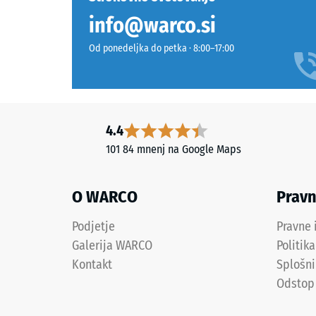
običajno
škodljivih
info@warco.si
med
snovi.
600
Odprto
Od ponedeljka do petka · 8:00–17:00
in
porozna
1250
obrabna
kg/m³.
plast
Za
leži
jasno
na
4.4
prikazov
nosilni
101 84 mnenj na Google Maps
navidez
plasti
gostote
iz
določen
O WARCO
Prav
črnega
izdelka
granulata
WARCO
Podjetje
Pravne 
ELT
uporablj
Galerija WARCO
Politik
srednje
lestvico
zrnavosti
Kontakt
Splošni
od
s
Odstop
1
standardno
do
gostoto.