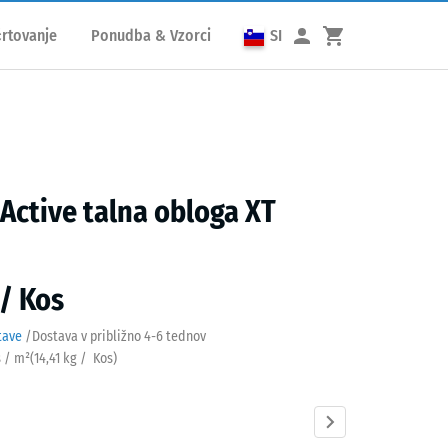
rtovanje
Ponudba & Vzorci
SI
 Active talna obloga XT
 / Kos
tave
/
Dostava v približno
4-6 tednov
s / m²
(
14,41
kg
/ Kos)