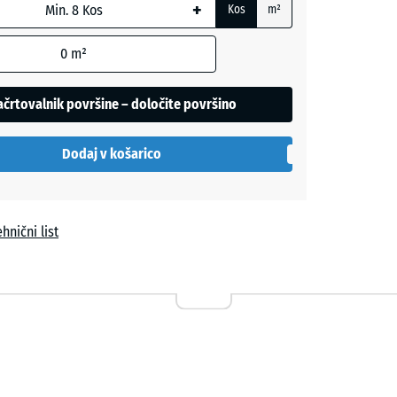
+
Kos
m²
0
m²
la
črtovalnik površine – določite površino
Dodaj v košarico
hnični list
vi
a