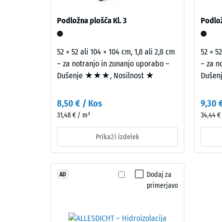
–
do
sestav gradbenega elementa z vsemi potmi preno
Zloženie
Podložna plošča Kl. 3
Podlož
840
a
štruktúra
kg/m³
52 × 52 ali 104 × 104 cm, 1,8 ali 2,8 cm
52 × 52
– za notranjo in zunanjo uporabo –
– za n
Izdelek
Dušenje ★★★, Nosilnost ★
Dušen
ima
dvoslojno
2 / 5
8,50 € / Kos
9,30 
zgradbo.
31,48 € / m²
34,44 €
Približno
3,3
Prikaži izdelek
mm
Navidez
debela
gostota
obrabna
material
Dodaj za
AD
plast
opisuje
primerjavo
je
razmerj
iz
med
novega,
njegovo