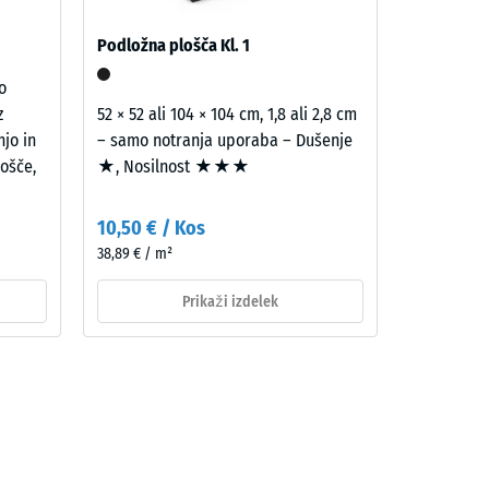
Podložna plošča Kl. 1
o
z
52 × 52 ali 104 × 104 cm, 1,8 ali 2,8 cm
njo in
– samo notranja uporaba – Dušenje
ošče,
★, Nosilnost ★★★
10,50 € / Kos
38,89 € / m²
Prikaži izdelek