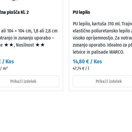
sa, ne na posamezno ploščo.
na plošča Kl. 2
PU lepilo
PU lepilo, kartuša 310 ml. Trajn
 ali 104 × 104 cm, 1,8 ali 2,8 cm
elastično poliuretansko lepilo 
otranjo in zunanjo uporabo –
visoko oprijemnostjo. Za notra
je ★★, Nosilnost ★★
zunanjo uporabo. Idealno za pl
letvice in palisade WARCO.
€ / Kos
14,80 € / Kos
 / m²
47,74 € / l
Prikaži izdelek
Prikaži izdelek
na
a
e