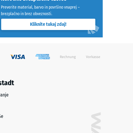
Preverite material, barvo in površino vnaprej –
brezplačno in brez obveznosti.
Kliknite tukaj zdaj!
stadt
vanje
ße