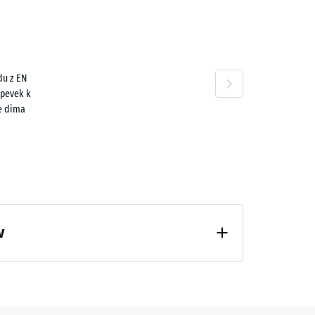
n
du z EN
,30 €
spevek k
e dima
,60 €
v